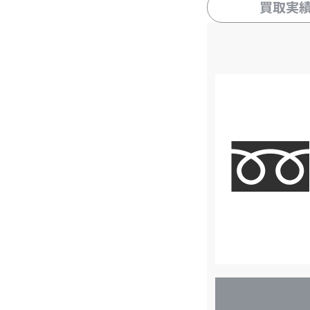
買取実
店
舗