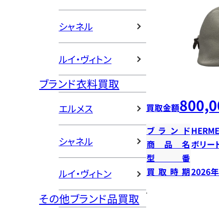
シャネル
ルイ・ヴィトン
ブランド衣料買取
800,0
買取金額
エルメス
ブランド
HERME
シャネル
商品名
ボリー
型番
買取時期
2026
ルイ・ヴィトン
その他ブランド品買取