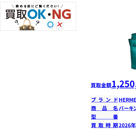
1,250
買取金額
ブランド
HERME
商品名
バーキン
型番
買取時期
2026