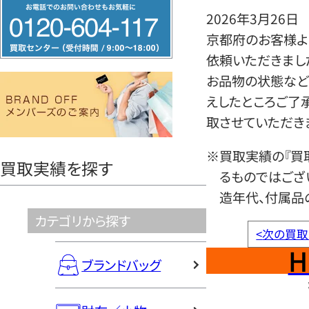
フ
2026年3月26日
リ
京都府のお客様よ
ー
依頼いただきまし
ダ
お品物の状態など
イ
えしたところご了
ヤ
取させていただき
ル
0120604117
※買取実績の『買
買取実績を探す
るものではござ
造年代、付属品
カテゴリから探す
<
次の買取
H
ブランドバッグ