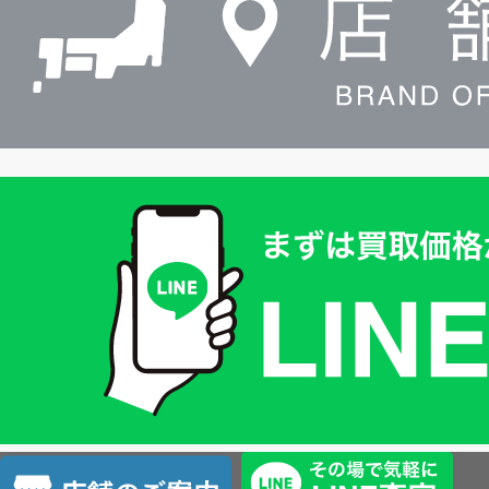
買
取
価
格
は
LINE
簡
単
査
店
定