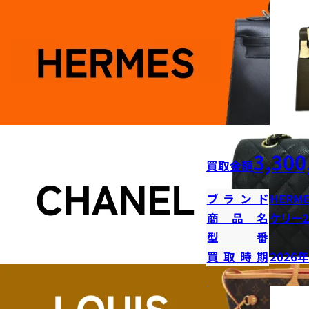
3,300
買取金額
ブランド
HERME
商品名
ケリー2
型番
買取時期
2026