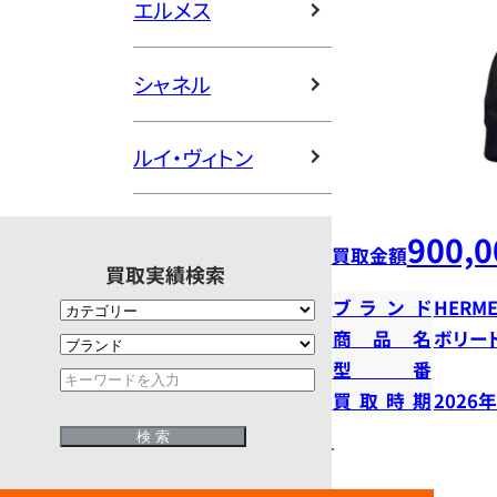
エルメス
シャネル
ルイ・ヴィトン
900,0
買取金額
買取実績検索
ブランド
HERME
商品名
ボリー
型番
買取時期
2026