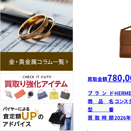
780,0
買取金額
ブランド
HERME
商品名
コンス
型番
買取時期
2026