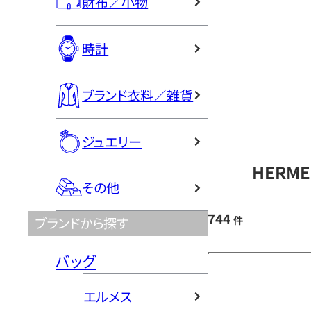
財布／小物
時計
ブランド衣料／雑貨
ジュエリー
HERM
その他
744
件
ブランドから探す
バッグ
エルメス