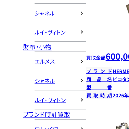
シャネル
ルイ・ヴィトン
財布・小物
600,0
買取金額
エルメス
ブランド
HERME
商品名
ピコタン
シャネル
型番
買取時期
2026
ルイ・ヴィトン
ブランド時計買取