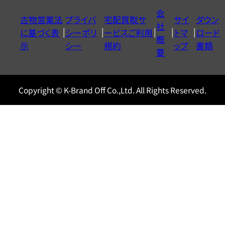
イ
会
古物営業法
プライバ
宅配買取サ
サイ
ダウン
ヤ
社
に基づく表
シーポリ
ービスご利用
トマ
ロード
ル
概
示
シー
規約
ップ
書類
0120604117
要
Copyright © K-Brand Off Co.,Ltd. All Rights Reserved.