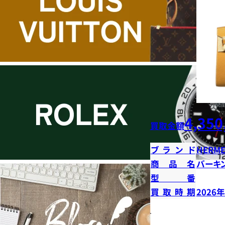
4,350
買取金額
ブランド
HERME
商品名
バーキン
型番
買取時期
2026