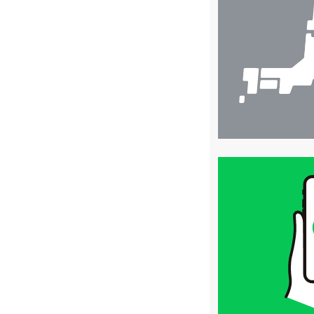
検
索
買
取
価
格
は
LINE
簡