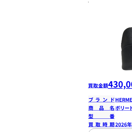
430,0
買取金額
ブランド
HERME
商品名
ボリード
型番
買取時期
2026