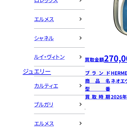
ロレックス
エルメス
シャネル
270,0
ルイ・ヴィトン
買取金額
ジュエリー
ブランド
HERME
商品名
ネオエ
カルティエ
型番
買取時期
2026
ブルガリ
エルメス