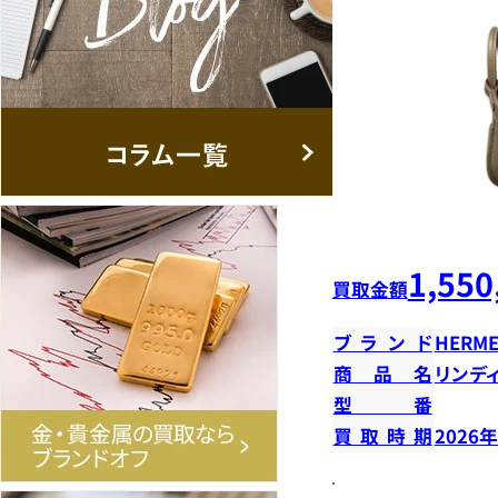
1,550
買取金額
ブランド
HERME
商品名
リンデ
型番
買取時期
2026