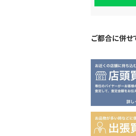
単
査
定
ご都合に併せ