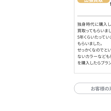
独身時代に購入した
買取ってもらいま
5年くらいたって
もらいました。
せっかくなのでと
ないカラーなども
を購入したらブラ
お客様の