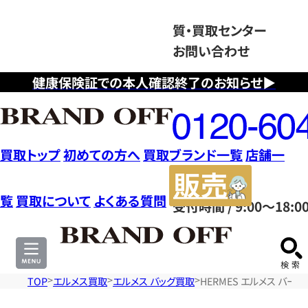
質・買取センター
お問い合わせ
健康保険証での本人確認終了のお知らせ▶
フ
リ
ー
ダ
買取トップ
初めての方へ
買取ブランド一覧
店舗一
イ
販
ヤ
売
覧
買取について
よくある質問
受付時間 / 9:00～18:0
ル
サ
0120604117
イ
ト
TOP
エルメス買取
エルメス バッグ買取
HERMES エルメス バー