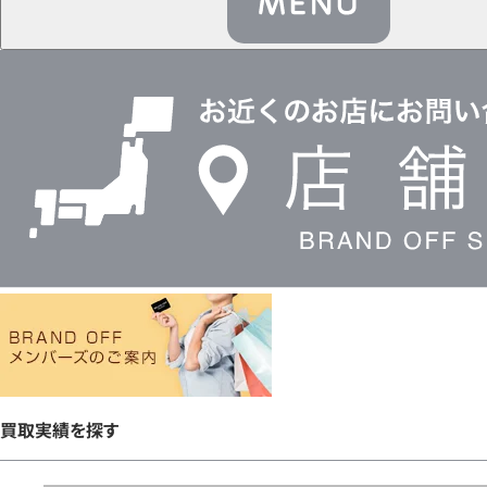
店
舗
検
索
買取実績を探す