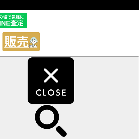
販
売
サ
イ
ト