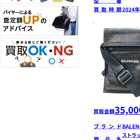
型番
買取時期
2024
35,00
買取金額
ブランド
BALEN
ストラ
商品名