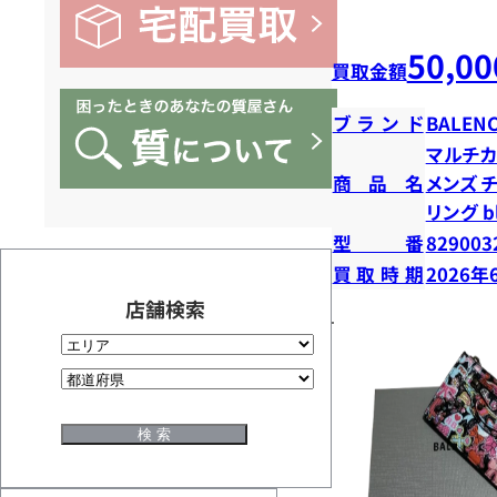
50,00
買取金額
ブランド
BALENC
マルチカ
商品名
メンズ 
リング b
型番
829003
買取時期
2026年
店舗検索