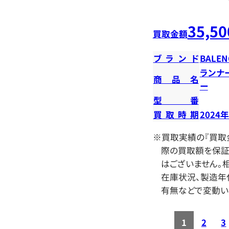
35,50
買取金額
ブランド
BALEN
ランナ
商品名
ー
型番
買取時期
2024
※買取実績の『買取
際の買取額を保証
はございません。相
在庫状況、製造年
有無などで変動い
1
2
3