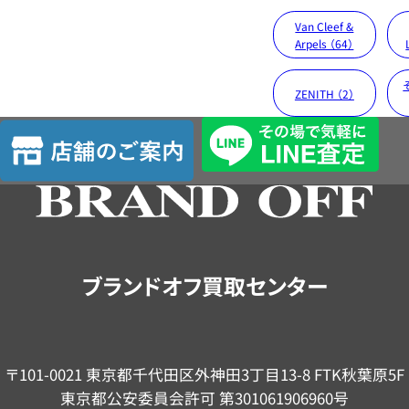
Van Cleef &
Arpels （64）
ZENITH （2）
店
舗
の
ご
案
内
ブランドオフ買取センター
〒101-0021 東京都千代田区外神田3丁目13-8 FTK秋葉原5F
東京都公安委員会許可 第301061906960号