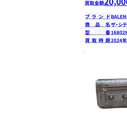
20,00
買取金額
ブランド
BALEN
商品名
ザ・シテ
型番
16802
買取時期
2024