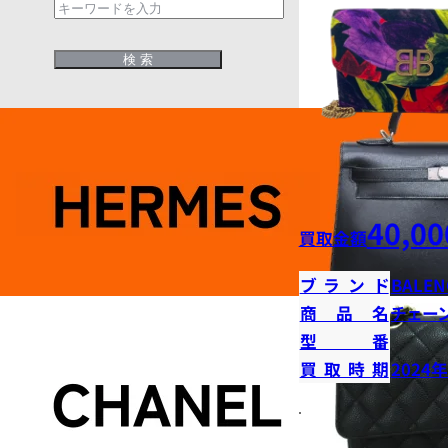
40,00
買取金額
ブランド
BALEN
商品名
チェー
型番
買取時期
2024