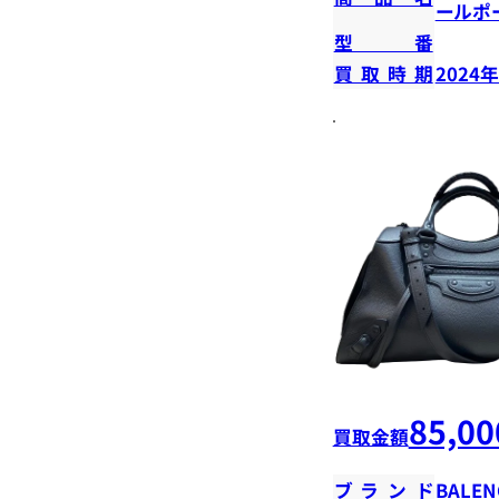
ールポ
型番
買取時期
2024
85,00
買取金額
ブランド
BALEN