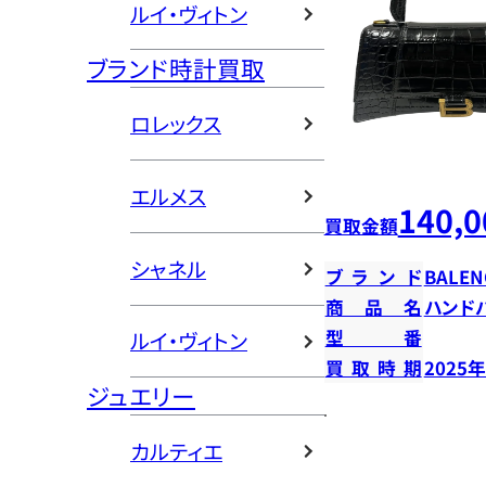
ルイ・ヴィトン
ブランド時計買取
ロレックス
エルメス
140,0
買取金額
シャネル
ブランド
BALEN
商品名
ハンド
型番
ルイ・ヴィトン
買取時期
2025
ジュエリー
カルティエ