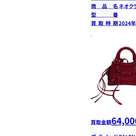
商品名
ネオク
型番
買取時期
2024
64,00
買取金額