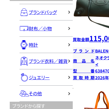
ブランドバッグ
財布／小物
115,0
買取金額
時計
ブランド
BALEN
ネオク
ブランド衣料／雑貨
商品名
ィ
型番
63847
ジュエリー
買取時期
2026
その他
ブランドから探す