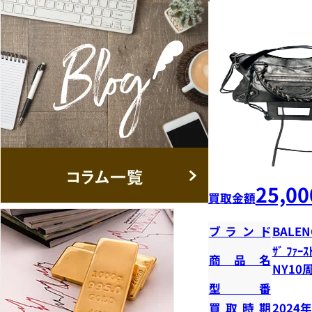
25,00
買取金額
ブランド
BALEN
ｻﾞ ﾌｧｰ
商品名
NY10
型番
買取時期
2024