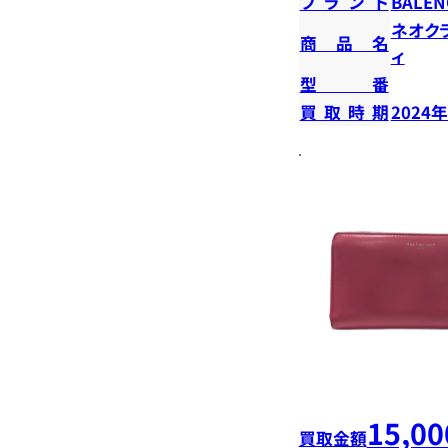
ブランド
BALEN
ネオク
商品名
ィ
型番
買取時期
2024
15,00
買取金額