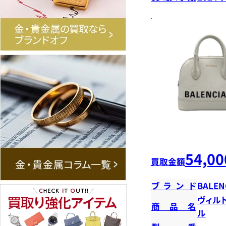
54,00
買取金額
ブランド
BALEN
ヴィル
商品名
ル