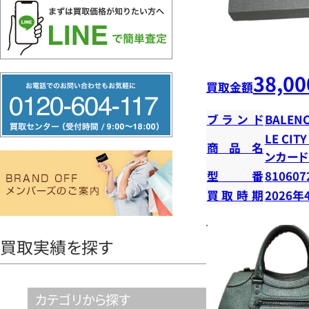
38,00
フ
買取金額
リ
ブランド
BALENC
ー
LE CI
ダ
商品名
ンカー
イ
型番
810607
ヤ
買取時期
2026年
ル
0120604117
買取実績を探す
カテゴリから探す