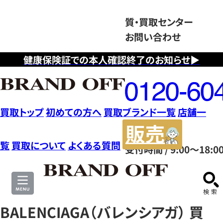
質・買取センター
お問い合わせ
健康保険証での本人確認終了のお知らせ▶
フ
リ
ー
ダ
買取トップ
初めての方へ
買取ブランド一覧
店舗一
イ
販
ヤ
売
覧
買取について
よくある質問
受付時間 / 9:00～18:0
ル
サ
0120604117
イ
ト
BALENCIAGA（バレンシアガ） 買