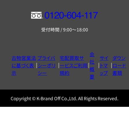
フ
リ
受付時間 / 9:00～18:00
ー
ダ
イ
会
古物営業法
プライバ
宅配買取サ
サイ
ダウン
ヤ
社
に基づく表
シーポリ
ービスご利用
トマ
ロード
ル
概
示
シー
規約
ップ
書類
0120604117
要
Copyright © K-Brand Off Co.,Ltd. All Rights Reserved.