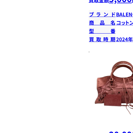
ブランド
BALEN
商品名
コット
型番
買取時期
2024