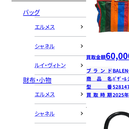
バッグ
エルメス
シャネル
60,00
買取金額
ルイ・ヴィトン
ブランド
BALEN
財布・小物
商品名
ﾊﾞｻﾞｰﾙ 
型番
52814
エルメス
買取時期
2025
シャネル