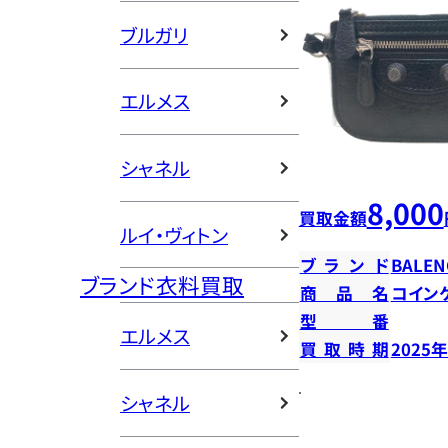
ブルガリ
エルメス
シャネル
8,000
買取金額
ルイ・ヴィトン
ブランド
BALEN
ブランド衣料買取
商品名
コイン
型番
エルメス
買取時期
2025
シャネル