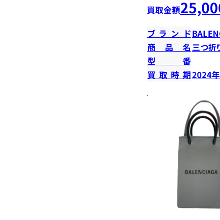
25,00
買取金額
ブランド
BALEN
商品名
三つ折
型番
買取時期
2024