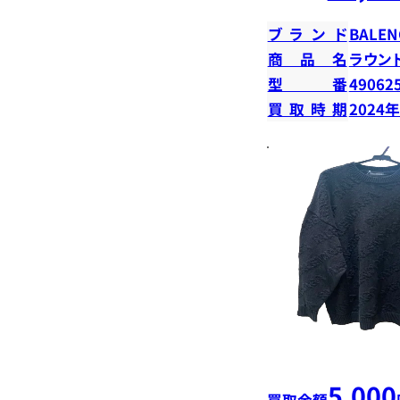
ブランド
BALEN
商品名
ラウン
型番
49062
買取時期
2024
5,000
買取金額