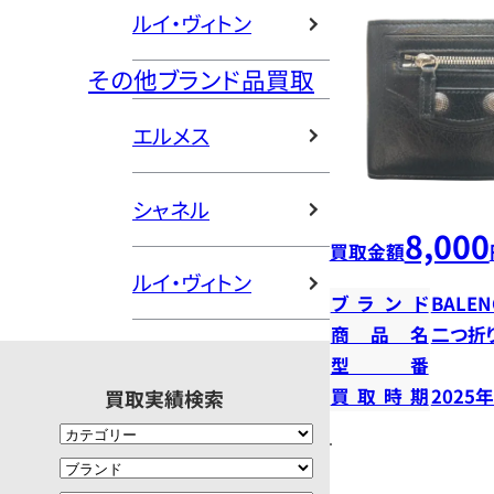
ルイ・ヴィトン
その他ブランド品買取
エルメス
シャネル
8,000
買取金額
ルイ・ヴィトン
ブランド
BALEN
商品名
二つ折
型番
買取時期
2025
買取実績検索