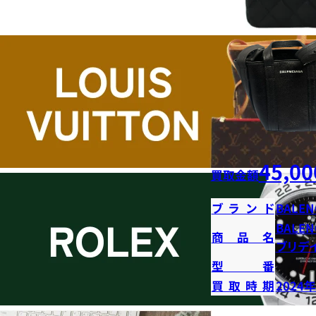
45,00
買取金額
ブランド
BALEN
BALE
商品名
ブリデイ
型番
買取時期
2024