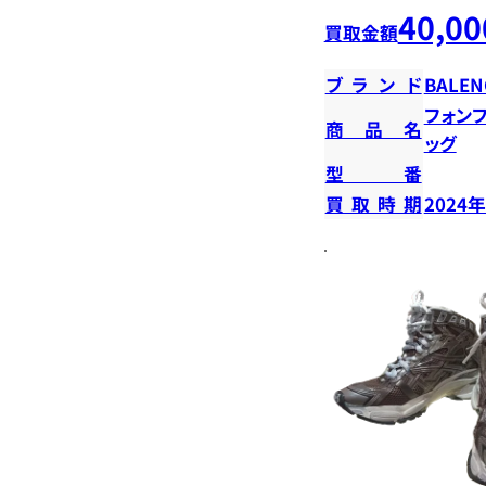
40,00
買取金額
ブランド
BALEN
フォン
商品名
ッグ
型番
買取時期
2024