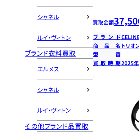
シャネル
37,50
買取金額
ルイ・ヴィトン
ブランド
CELIN
商品名
トリオ
ブランド衣料買取
型番
買取時期
2025
エルメス
シャネル
ルイ・ヴィトン
その他ブランド品買取