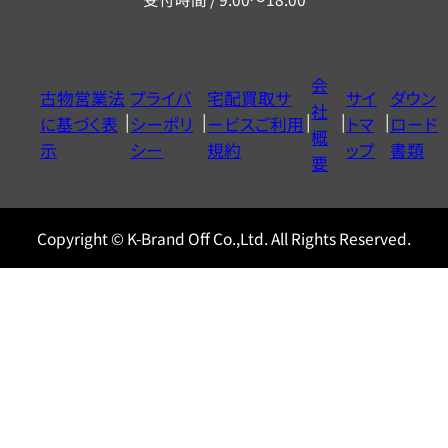
ー
ダ
イ
会
古物営業法
プライバ
宅配買取サ
サイ
ダウン
ヤ
社
に基づく表
シーポリ
ービスご利用
トマ
ロード
ル
概
示
シー
規約
ップ
書類
0120604117
要
Copyright © K-Brand Off Co.,Ltd. All Rights Reserved.