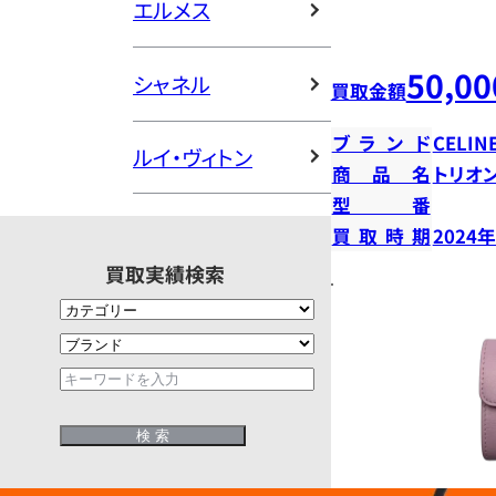
エルメス
50,00
シャネル
買取金額
ブランド
CELIN
ルイ・ヴィトン
商品名
トリオ
型番
買取時期
2024
買取実績検索