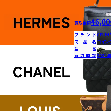
46,00
買取金額
ブランド
CELIN
商品名
コイン
型番
買取時期
2024