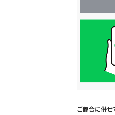
買
取
価
格
は
LINE
簡
単
査
定
ご都合に併せ