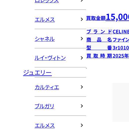
ロレックス
15,00
買取金額
エルメス
ブランド
CELIN
シャネル
商品名
ファイ
型番
3r101
買取時期
2025
ルイ・ヴィトン
ジュエリー
カルティエ
ブルガリ
エルメス