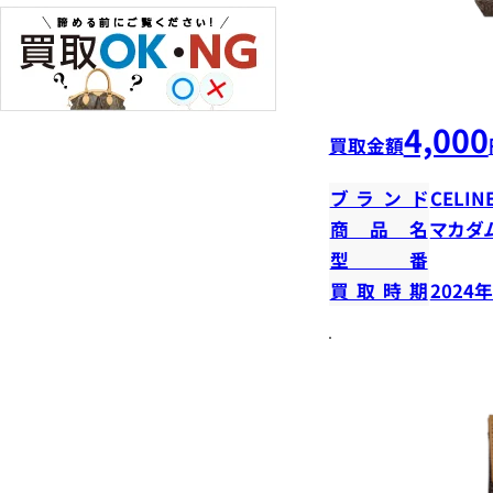
4,000
買取金額
ブランド
CELIN
商品名
マカダ
型番
買取時期
2024