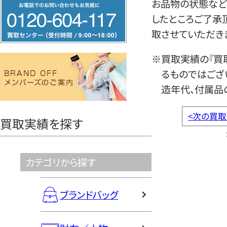
フ
お品物の状態など
リ
したところご了承
ー
取させていただき
ダ
※買取実績の『買
イ
るものではござ
ヤ
造年代、付属品
ル
0120604117
<
次の買取
買取実績を探す
カテゴリから探す
ブランドバッグ