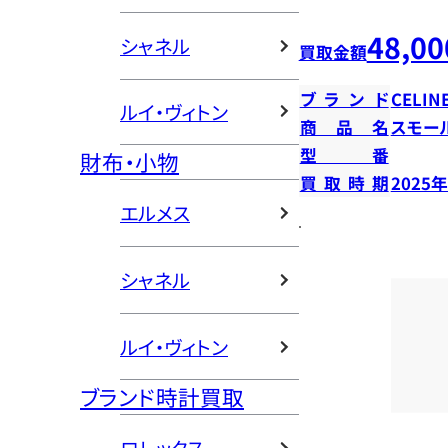
48,00
シャネル
買取金額
ブランド
CELIN
ルイ・ヴィトン
商品名
スモー
型番
財布・小物
買取時期
2025
エルメス
シャネル
ルイ・ヴィトン
ブランド時計買取