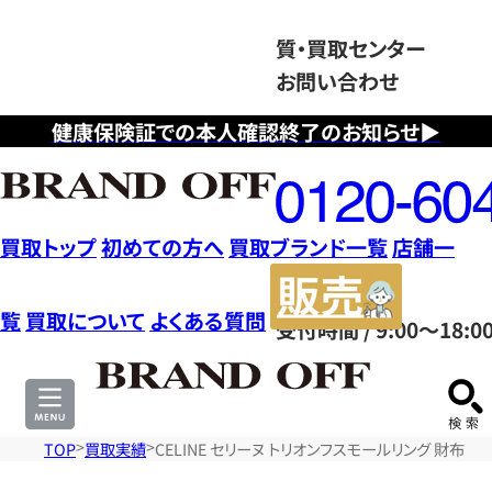
質・買取センター
お問い合わせ
健康保険証での本人確認終了のお知らせ▶
フ
リ
ー
ダ
買取トップ
初めての方へ
買取ブランド一覧
店舗一
イ
販
ヤ
売
覧
買取について
よくある質問
受付時間 / 9:00～18:0
ル
サ
0120604117
イ
ト
TOP
買取実績
CELINE セリーヌ トリオンフスモールリング 財布・