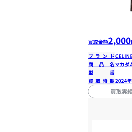
2,000
買取金額
ブランド
CELIN
商品名
マカダ
型番
買取時期
2024
買取実