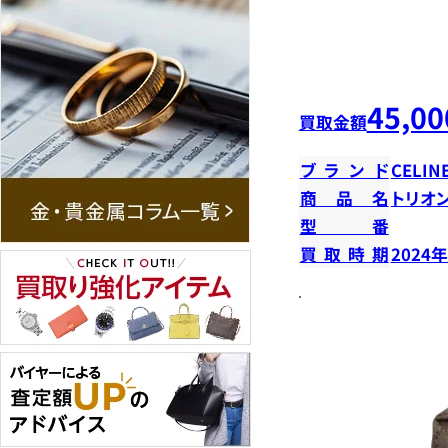
45,00
買取金額
ブランド
CELIN
商品名
トリオ
型番
買取時期
2024