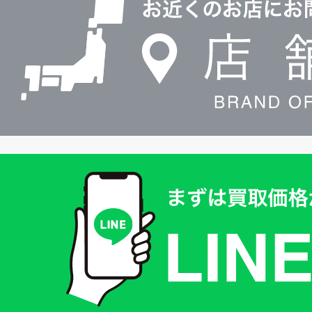
検
索
買
取
価
格
は
LINE
簡
単