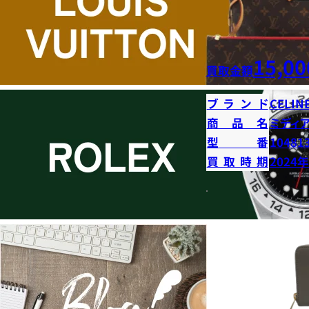
15,00
買取金額
ブランド
CELIN
商品名
ミディ
型番
10481
買取時期
2024