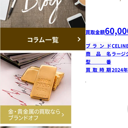
60,00
買取金額
ブランド
CELIN
商品名
ラージ
型番
買取時期
2024