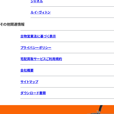
シャネル
ルイ・ヴィトン
その他関連情報
古物営業法に基づく表示
プライバシーポリシー
宅配買取サービスご利用規約
会社概要
サイトマップ
ダウンロード書類