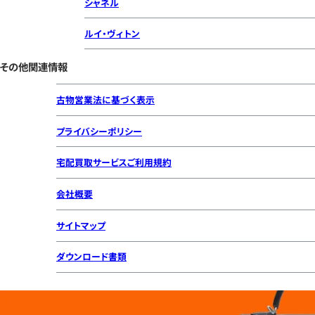
シャネル
ルイ・ヴィトン
その他関連情報
古物営業法に基づく表示
プライバシーポリシー
宅配買取サービスご利用規約
会社概要
サイトマップ
ダウンロード書類