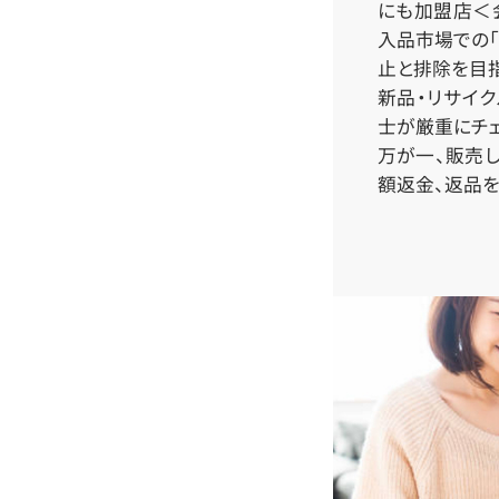
にも加盟店＜会
入品市場での「
止と排除を目指
新品・リサイ
士が厳重にチェ
万が一、販売
額返金、返品を