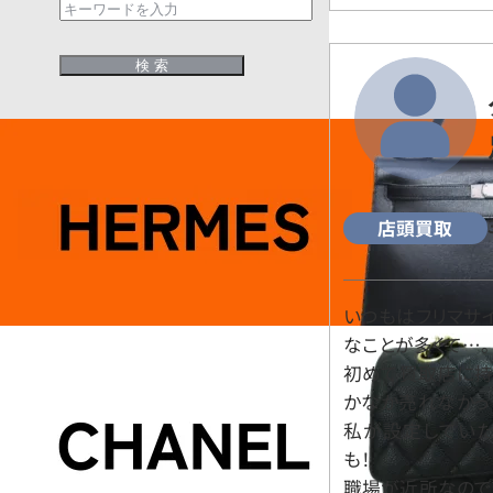
店頭買取
いつもはフリマサ
なことが多くて…。
初めて買取店に持
かなか売れなかっ
私が設定してい
も！
職場が近所なので