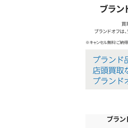
ブラン
単
査
定
買
ブランドオフは
※キャンセル無料!ご納
ブラン