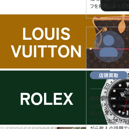
フを利用しようと思
店頭買取
遺品を売ることに
しに行って本当に
思い出深い品々を
していただいたお
がら故人の話題で