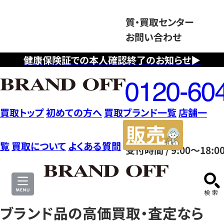
質・買取センター
お問い合わせ
健康保険証での本人確認終了のお知らせ▶
フ
リ
ー
ダ
買取トップ
初めての方へ
買取ブランド一覧
店舗一
イ
販
ヤ
売
覧
買取について
よくある質問
受付時間 / 9:00～18:0
ル
サ
0120604117
イ
ト
ブランド品の高価買取・査定なら