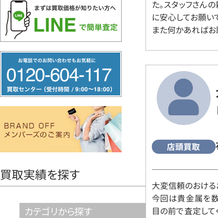
た。スタッフさん
に安心してお願い
また何かあればお
フ
リ
ー
ダ
イ
ヤ
ル
店頭買取
0120604117
買取実績を探す
大変信頼のおける
今回は貴金属を数
カテゴリから探す
目の前で査定して