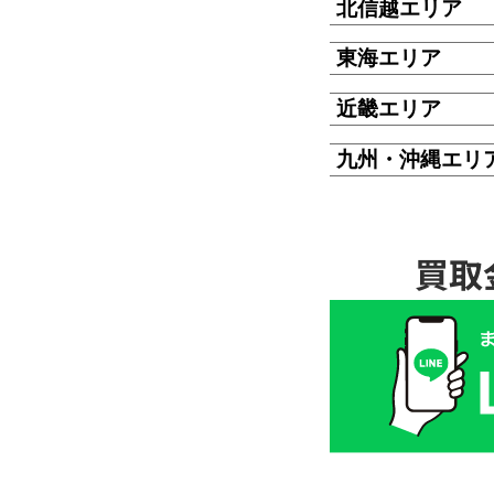
北信越エリア
東海エリア
近畿エリア
九州・沖縄エリ
買取
買
取
価
格
は
LINE
簡