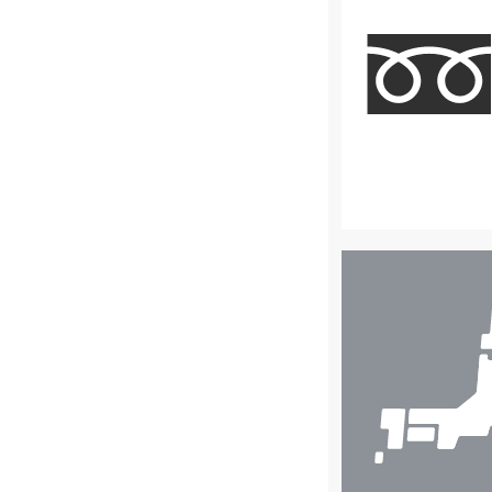
店
舗
検
索