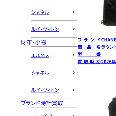
シャネル
ルイ・ヴィトン
ブランド
CHANE
財布・小物
商品名
ラウン
型番
エルメス
買取時期
2026
シャネル
ルイ・ヴィトン
ブランド時計買取