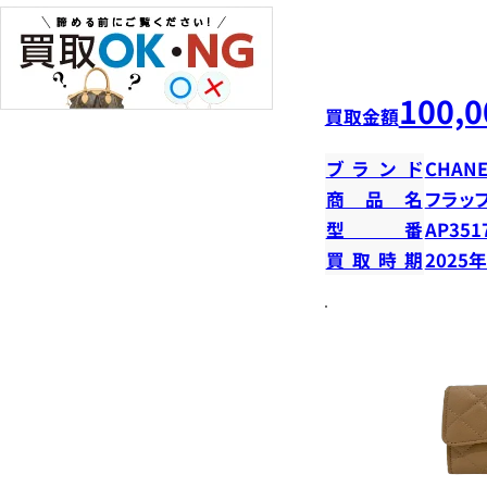
100,0
買取金額
ブランド
CHANE
商品名
フラッ
型番
AP351
買取時期
2025