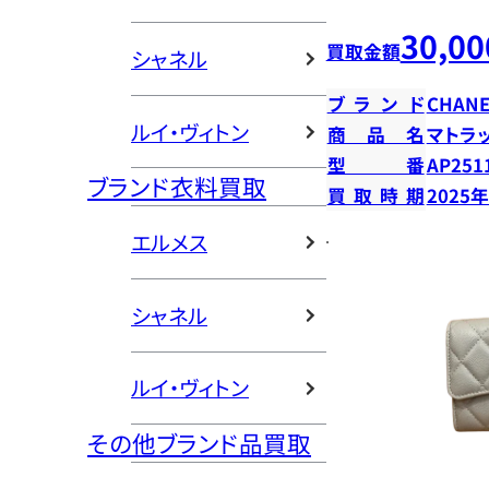
30,00
買取金額
シャネル
ブランド
CHANE
ルイ・ヴィトン
商品名
マトラ
型番
AP251
ブランド衣料買取
買取時期
2025
エルメス
シャネル
ルイ・ヴィトン
その他ブランド品買取