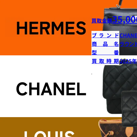
35,00
買取金額
ブランド
CHANE
商品名
ラウン
型番
買取時期
2025