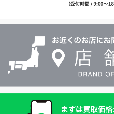
ダ
（受付時間 / 9:00～18
イ
ヤ
ル
店
0120604117
舗
検
索
買
取
価