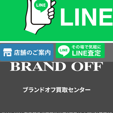
格
は
LINE
簡
単
査
店
定
舗
の
ご
案
内
ブランドオフ買取センター