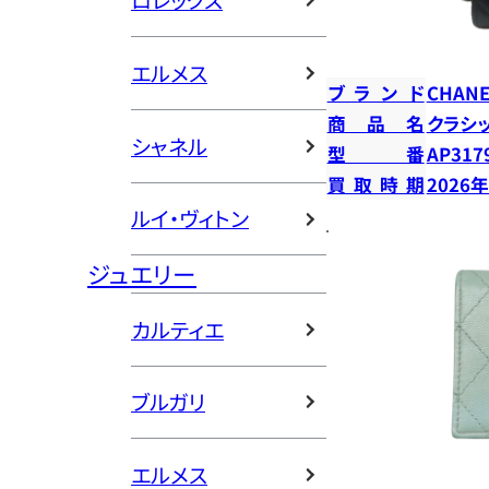
ロレックス
エルメス
ブランド
CHANE
商品名
クラシ
シャネル
型番
AP317
買取時期
2026
ルイ・ヴィトン
ジュエリー
カルティエ
ブルガリ
エルメス