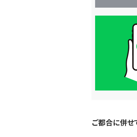
買
取
価
格
は
LINE
簡
単
査
定
ご都合に併せ