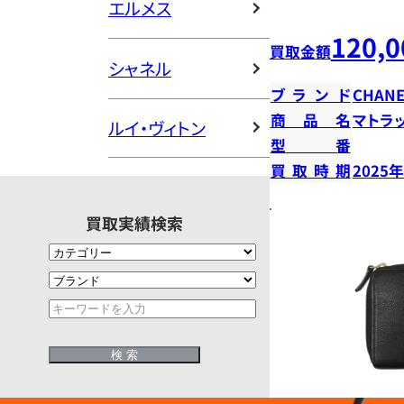
エルメス
120,0
買取金額
シャネル
ブランド
CHANE
商品名
マトラ
ルイ・ヴィトン
型番
買取時期
2025
買取実績検索