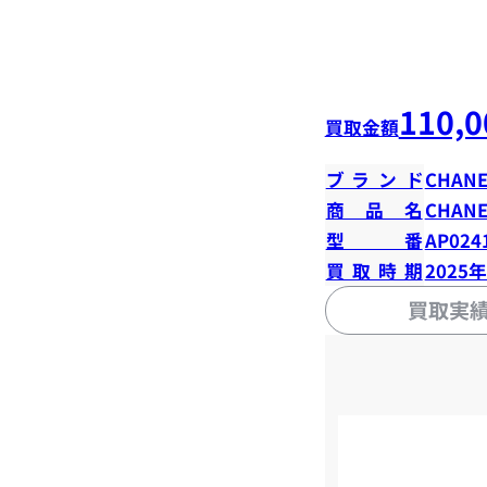
110,0
買取金額
ブランド
CHANE
商品名
CHANE
型番
AP024
買取時期
2025
買取実