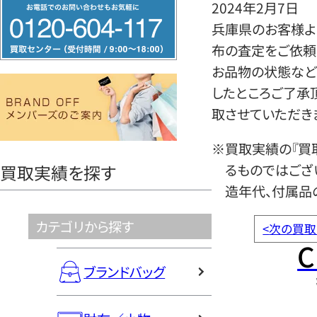
フ
2024年2月7日
リ
兵庫県のお客様よ
ー
布の査定をご依頼
ダ
お品物の状態など
イ
したところご了承
ヤ
取させていただき
ル
※買取実績の『買
0120604117
るものではござ
買取実績を探す
造年代、付属品
カテゴリから探す
<
次の買取
C
ブランドバッグ