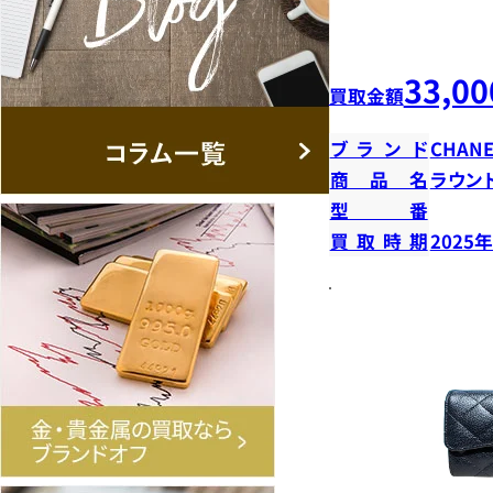
33,00
買取金額
ブランド
CHANE
商品名
ラウン
型番
買取時期
2025