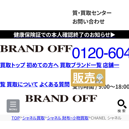
質・買取センター
お問い合わせ
健康保険証での本人確認終了のお知らせ▶
フ
リ
ー
ダ
買取トップ
初めての方へ
買取ブランド一覧
店舗一
イ
販
ヤ
売
覧
買取について
よくある質問
受付時間 / 9:00～18:0
ル
サ
0120604117
イ
ト
TOP
シャネル買取
シャネル 財布・小物買取
CHANEL シャネル 