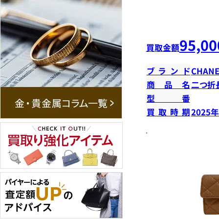
95,00
買取金額
ブランド
CHANE
商品名
二つ折
型番
買取時期
2025