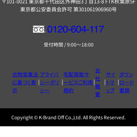
〒101-0021 東京都千代田区外神田3丁目13-8 FTK秋葉原5F
東京都公安委員会許可 第301061906960号
フ
リ
受付時間 / 9:00～18:00
ー
ダ
イ
会
古物営業法
プライバ
宅配買取サ
サイ
ダウン
ヤ
社
に基づく表
シーポリ
ービスご利用
トマ
ロード
ル
概
示
シー
規約
ップ
書類
0120604117
要
Copyright © K-Brand Off Co.,Ltd. All Rights Reserved.