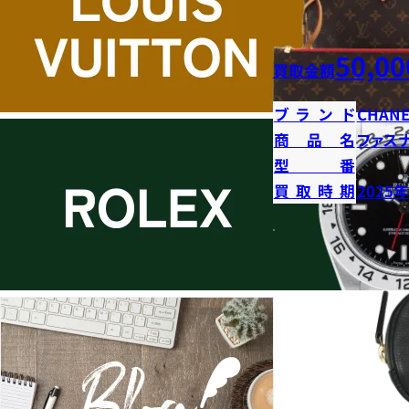
50,00
買取金額
ブランド
CHANE
商品名
ファス
型番
買取時期
2025