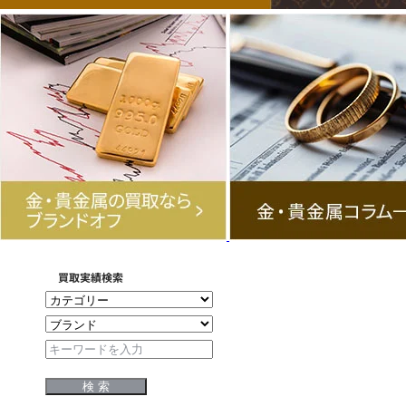
買取実績検索