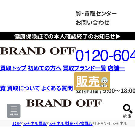
質・買取センター
お問い合わせ
健康保険証での本人確認終了のお知らせ▶
フ
リ
ー
ダ
買取トップ
初めての方へ
買取ブランド一覧
店舗一
イ
販
ヤ
売
覧
買取について
よくある質問
受付時間 / 9:00～18:0
ル
サ
0120604117
イ
ト
TOP
シャネル買取
シャネル 財布・小物買取
CHANEL シャネル ﾊﾟ