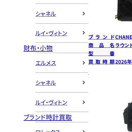
シャネル
ルイ・ヴィトン
ブランド
CHANE
商品名
ラウン
財布・小物
型番
買取時期
2026
エルメス
シャネル
ルイ・ヴィトン
ブランド時計買取