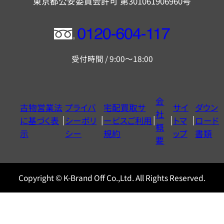
東京都公安委員会許可 第301061906960号
フ
リ
受付時間 / 9:00～18:00
ー
ダ
イ
会
古物営業法
プライバ
宅配買取サ
サイ
ダウン
ヤ
社
に基づく表
シーポリ
ービスご利用
トマ
ロード
ル
概
示
シー
規約
ップ
書類
0120604117
要
Copyright © K-Brand Off Co.,Ltd. All Rights Reserved.