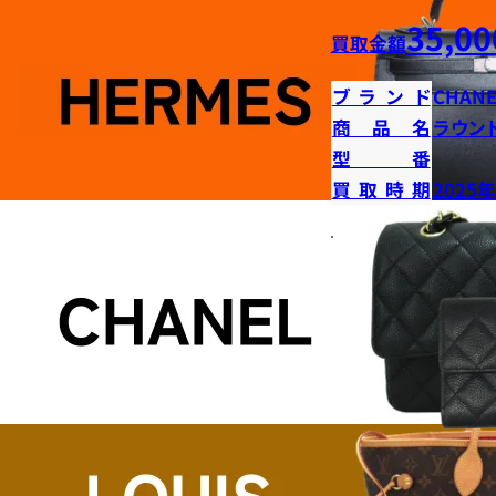
35,00
買取金額
ブランド
CHANE
商品名
ラウン
型番
買取時期
2025