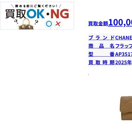
100,0
買取金額
ブランド
CHANE
商品名
フラッ
型番
AP351
買取時期
2025