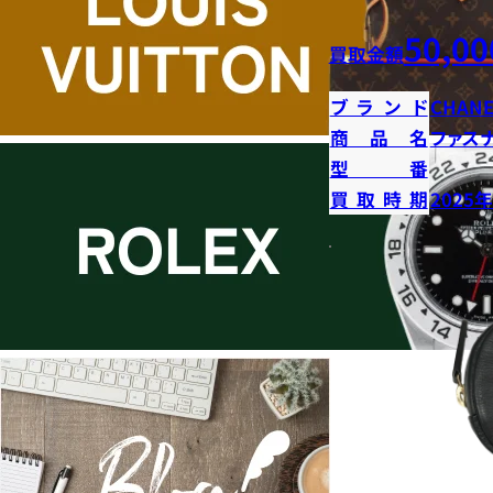
50,00
買取金額
ブランド
CHANE
商品名
ファス
型番
買取時期
2025