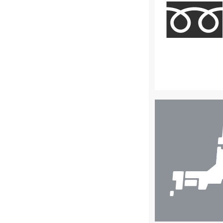
店
舗
検
索