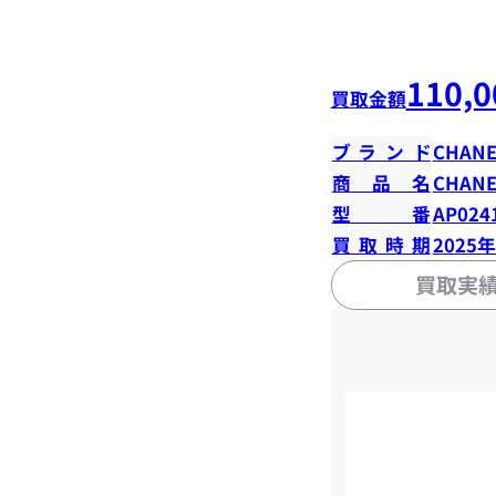
110,0
買取金額
ブランド
CHANE
商品名
CHANE
型番
AP024
買取時期
2025
買取実