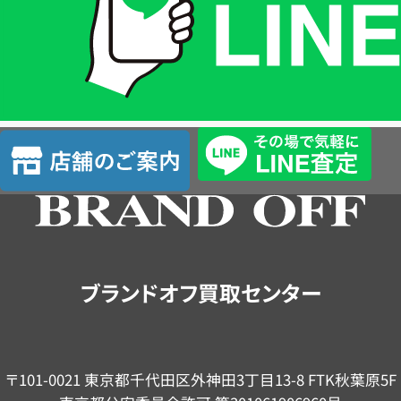
は
LINE
簡
単
査
店
定
舗
の
ご
案
内
ブランドオフ買取センター
〒101-0021 東京都千代田区外神田3丁目13-8 FTK秋葉原5F