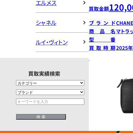
エルメス
120,0
買取金額
シャネル
ブランド
CHANE
商品名
マトラ
型番
ルイ・ヴィトン
買取時期
2025
買取実績検索