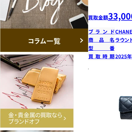
33,00
買取金額
ブランド
CHANE
商品名
ラウン
型番
買取時期
2025