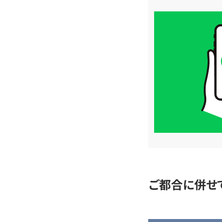
買
取
価
格
は
LINE
簡
単
査
定
ご都合に併せ