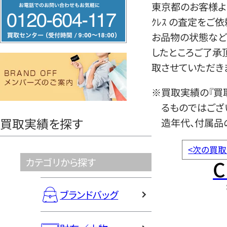
フ
東京都のお客様よりシャ
リ
ｸﾚｽ の査定をご
ー
お品物の状態など
ダ
したところご了承
イ
取させていただき
ヤ
※買取実績の『買
ル
るものではござ
0120604117
買取実績を探す
造年代、付属品
<
次の買取
C
カテゴリから探す
ブランドバッグ