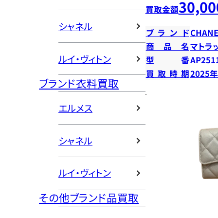
30,00
買取金額
シャネル
ブランド
CHANE
商品名
マトラ
ルイ・ヴィトン
型番
AP251
買取時期
2025
ブランド衣料買取
エルメス
シャネル
ルイ・ヴィトン
その他ブランド品買取