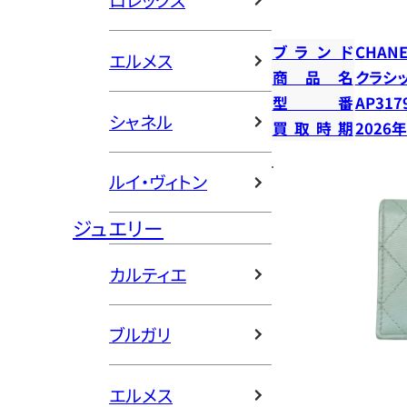
ロレックス
ブランド
CHANE
エルメス
商品名
クラシ
型番
AP317
シャネル
買取時期
2026
ルイ・ヴィトン
ジュエリー
カルティエ
ブルガリ
エルメス