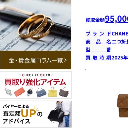
95,00
買取金額
ブランド
CHANE
商品名
二つ折
型番
買取時期
2025