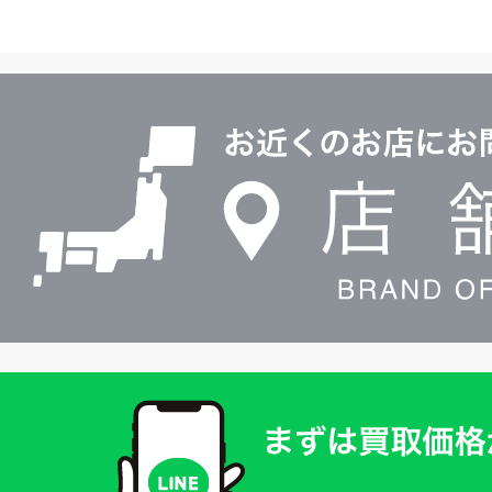
イ
ヤ
ル
店
0120604117
舗
検
索
買
取
価
格