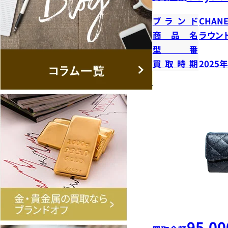
ブランド
CHANE
商品名
ラウン
型番
買取時期
2025
95,00