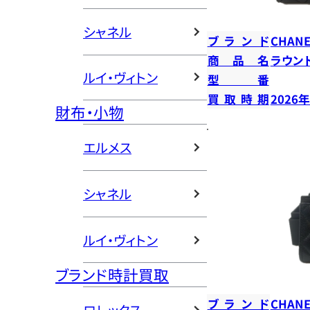
シャネル
ブランド
CHANE
商品名
ラウン
ルイ・ヴィトン
型番
買取時期
2026
財布・小物
エルメス
シャネル
ルイ・ヴィトン
ブランド時計買取
ブランド
CHANE