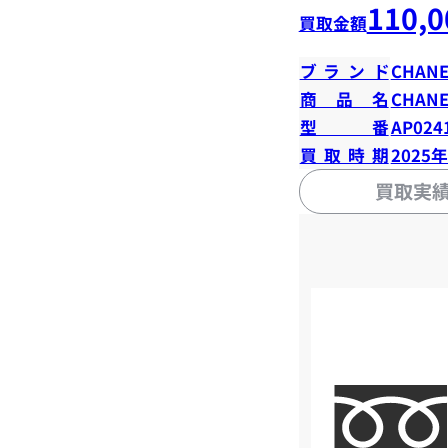
110,0
買取金額
ブランド
CHANE
商品名
CHANE
型番
AP024
買取時期
2025
買取実