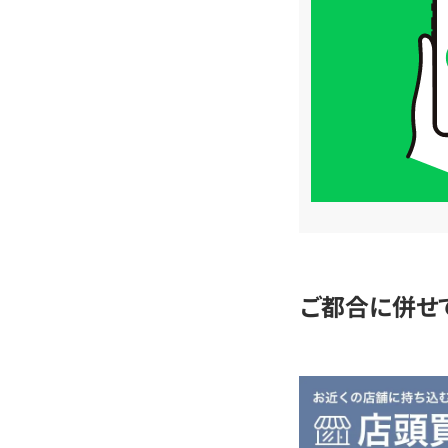
取
価
格
は
LINE
簡
単
査
定
ご都合に併せ