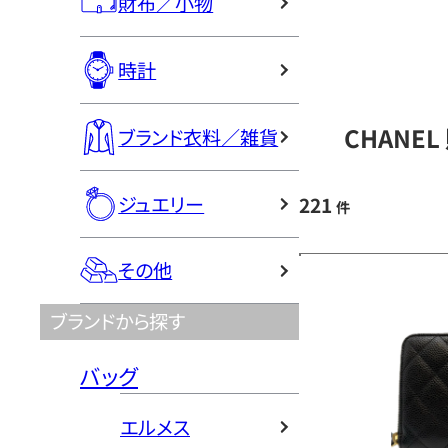
財布／小物
時計
CHANE
ブランド衣料／雑貨
ジュエリー
221
件
その他
ブランドから探す
バッグ
エルメス