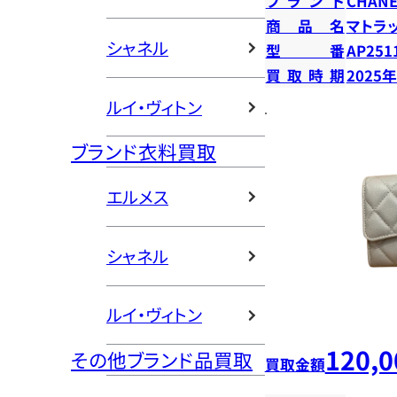
ブランド
CHANE
商品名
マトラ
シャネル
型番
AP251
買取時期
2025
ルイ・ヴィトン
ブランド衣料買取
エルメス
シャネル
ルイ・ヴィトン
120,0
その他ブランド品買取
買取金額