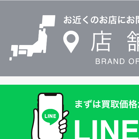
店
0120604117
舗
検
索
買
取
価
格
は
LINE