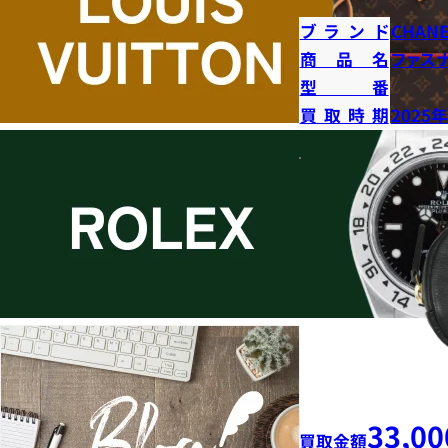
ブランド
CHANE
商品名
ファス
型番
買取時期
2025
33,00
買取金額