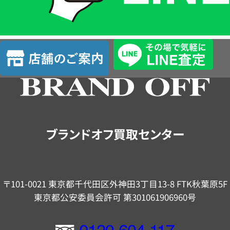
簡
単
査
店
定
舗
の
ご
案
内
ブランドオフ買取センター
〒101-0021 東京都千代田区外神田3丁目13-8 FTK秋葉原5F
東京都公安委員会許可 第301061906960号