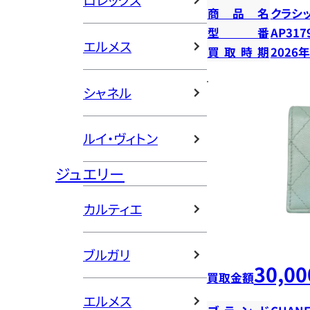
ロレックス
商品名
クラシ
型番
AP317
エルメス
買取時期
2026
シャネル
ルイ・ヴィトン
ジュエリー
カルティエ
ブルガリ
30,00
買取金額
エルメス