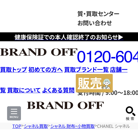
質・買取センター
お問い合わせ
健康保険証での本人確認終了のお知らせ▶
フ
リ
ー
ダ
買取トップ
初めての方へ
買取ブランド一覧
店舗一
イ
販
ヤ
売
覧
買取について
よくある質問
受付時間 / 9:00～18:0
ル
サ
0120604117
イ
ト
TOP
シャネル買取
シャネル 財布・小物買取
CHANEL シャネル 