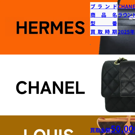
ブランド
CHANE
商品名
ラウン
型番
買取時期
2025
50,00
買取金額