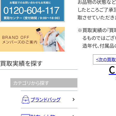
フ
お品物の状態など
リ
したところご了承
ー
取させていただき
ダ
※買取実績の『買
イ
るものではござ
ヤ
造年代、付属品
ル
0120604117
<
次の買取
買取実績を探す
C
カテゴリから探す
ブランドバッグ