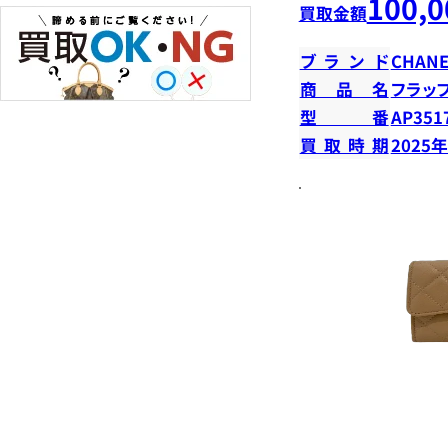
100,0
買取金額
ブランド
CHANE
商品名
フラッ
型番
AP351
買取時期
2025