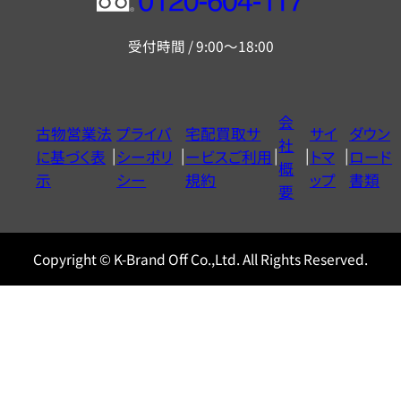
フ
リ
受付時間 / 9:00～18:00
ー
ダ
イ
会
古物営業法
プライバ
宅配買取サ
サイ
ダウン
ヤ
社
に基づく表
シーポリ
ービスご利用
トマ
ロード
ル
概
示
シー
規約
ップ
書類
0120604117
要
Copyright © K-Brand Off Co.,Ltd. All Rights Reserved.