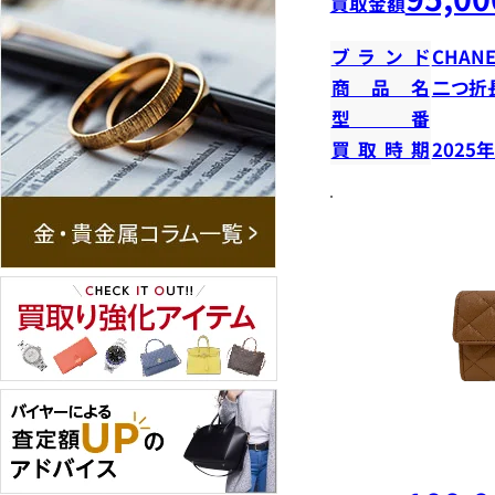
買取金額
ブランド
CHANE
商品名
二つ折
型番
買取時期
2025