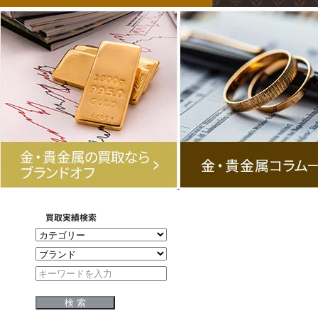
買取実績検索