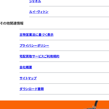
シャネル
ルイ・ヴィトン
その他関連情報
古物営業法に基づく表示
プライバシーポリシー
宅配買取サービスご利用規約
会社概要
サイトマップ
ダウンロード書類