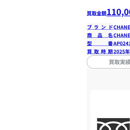
110,0
買取金額
ブランド
CHANE
商品名
CHANE
型番
AP024
買取時期
2025
買取実