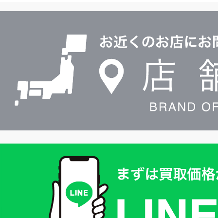
ル
店
0120604117
舗
検
索
買
取
価
格
は