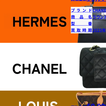
ブランド
CHANE
商品名
ラウン
型番
買取時期
2025
50,00