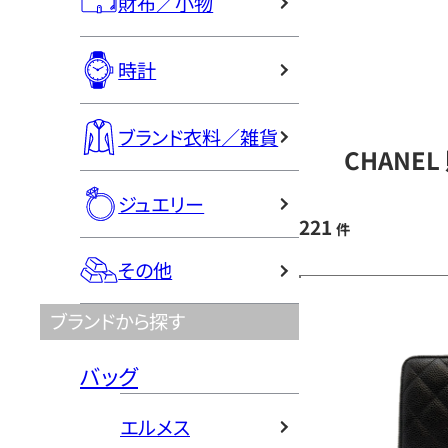
財布／小物
時計
ブランド衣料／雑貨
CHANE
ジュエリー
221
件
その他
ブランドから探す
バッグ
エルメス