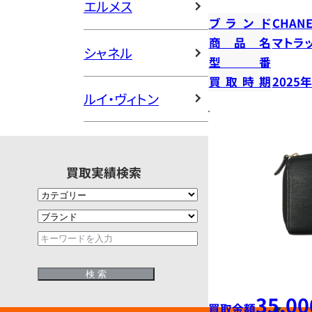
エルメス
ブランド
CHANE
商品名
マトラ
シャネル
型番
買取時期
2025
ルイ・ヴィトン
買取実績検索
35,00
買取金額