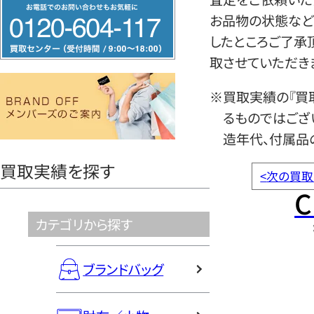
フ
お品物の状態など
リ
したところご了承
ー
取させていただき
ダ
イ
※買取実績の『買
ヤ
るものではござ
ル
造年代、付属品
0120604117
買取実績を探す
<
次の買取
C
カテゴリから探す
ブランドバッグ