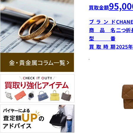
95,00
買取金額
ブランド
CHANE
商品名
二つ折
型番
買取時期
2025