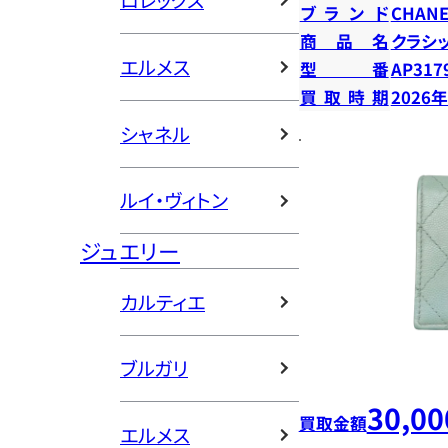
ロレックス
ブランド
CHANE
商品名
クラシ
エルメス
型番
AP317
買取時期
2026
シャネル
ルイ・ヴィトン
ジュエリー
カルティエ
ブルガリ
30,00
買取金額
エルメス