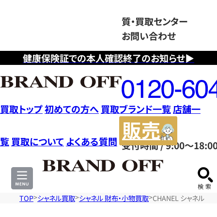
質・買取センター
お問い合わせ
健康保険証での本人確認終了のお知らせ▶
フ
リ
ー
ダ
買取トップ
初めての方へ
買取ブランド一覧
店舗一
イ
販
ヤ
売
覧
買取について
よくある質問
受付時間 / 9:00～18:0
ル
サ
0120604117
イ
ト
TOP
シャネル買取
シャネル 財布・小物買取
CHANEL シャネル C