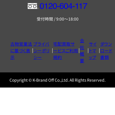
フ
リ
受付時間 / 9:00～18:00
ー
ダ
イ
会
古物営業法
プライバ
宅配買取サ
サイ
ダウン
ヤ
社
に基づく表
シーポリ
ービスご利用
トマ
ロード
ル
概
示
シー
規約
ップ
書類
0120604117
要
Copyright © K-Brand Off Co.,Ltd. All Rights Reserved.