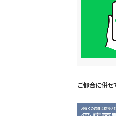
取
価
格
は
LINE
簡
単
査
定
ご都合に併せ