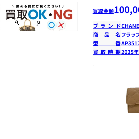
100,0
買取金額
ブランド
CHANE
商品名
フラッ
型番
AP351
買取時期
2025