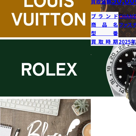
買取金額
ブランド
CHANE
商品名
ファス
型番
買取時期
2025