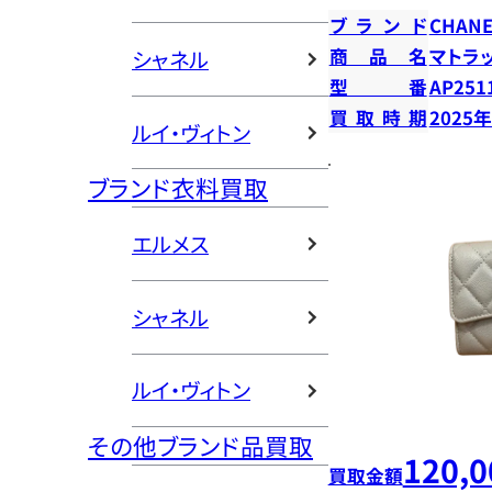
ブランド
CHANE
商品名
マトラ
シャネル
型番
AP251
買取時期
2025
ルイ・ヴィトン
ブランド衣料買取
エルメス
シャネル
ルイ・ヴィトン
その他ブランド品買取
120,0
買取金額