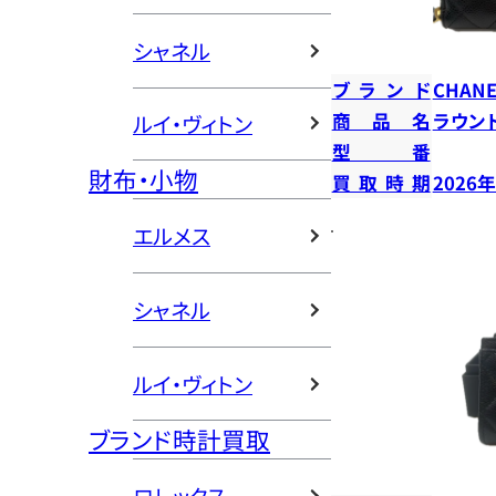
シャネル
ブランド
CHANE
商品名
ラウン
ルイ・ヴィトン
型番
財布・小物
買取時期
2026
エルメス
シャネル
ルイ・ヴィトン
ブランド時計買取