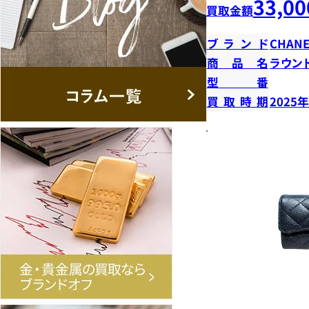
33,00
買取金額
ブランド
CHANE
商品名
ラウン
型番
買取時期
2025