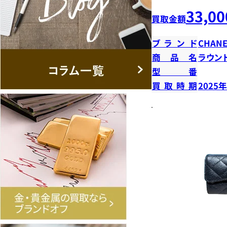
33,00
買取金額
ブランド
CHANE
商品名
ラウン
型番
買取時期
2025