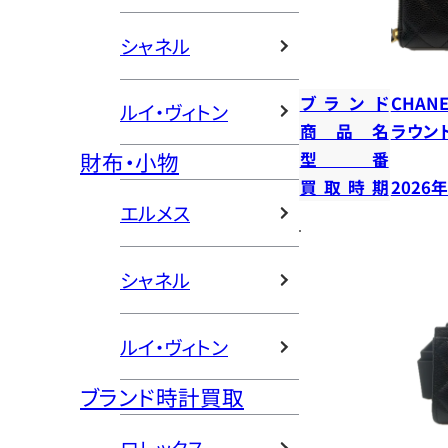
シャネル
ブランド
CHANE
ルイ・ヴィトン
商品名
ラウン
財布・小物
型番
買取時期
2026
エルメス
シャネル
ルイ・ヴィトン
ブランド時計買取