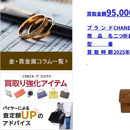
95,00
買取金額
ブランド
CHANE
商品名
二つ折
型番
買取時期
2025