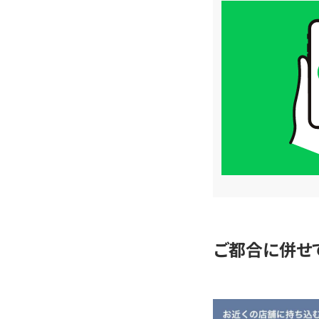
買
取
価
格
は
LINE
簡
単
査
定
ご都合に併せ