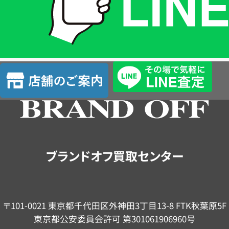
は
LINE
簡
単
査
店
定
舗
の
ご
案
内
ブランドオフ買取センター
〒101-0021 東京都千代田区外神田3丁目13-8 FTK秋葉原5F
東京都公安委員会許可 第301061906960号