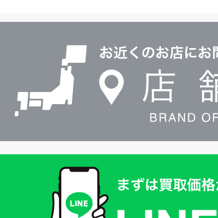
ヤ
ル
店
0120604117
舗
検
索
買
取
価
格