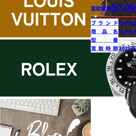
50,00
買取金額
ブランド
CHANE
商品名
ファス
型番
買取時期
2025