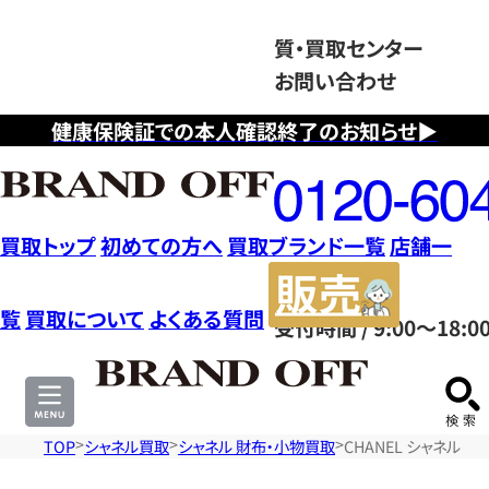
質・買取センター
お問い合わせ
健康保険証での本人確認終了のお知らせ▶
フ
リ
ー
ダ
買取トップ
初めての方へ
買取ブランド一覧
店舗一
イ
販
ヤ
売
覧
買取について
よくある質問
受付時間 / 9:00～18:0
ル
サ
0120604117
イ
ト
TOP
シャネル買取
シャネル 財布・小物買取
CHANEL シャネル