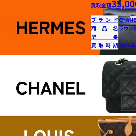
35,00
買取金額
ブランド
CHANE
商品名
ラウン
型番
買取時期
2025