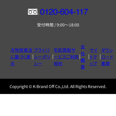
フ
リ
受付時間 / 9:00～18:00
ー
ダ
イ
会
古物営業法
プライバ
宅配買取サ
サイ
ダウン
ヤ
社
に基づく表
シーポリ
ービスご利用
トマ
ロード
ル
概
示
シー
規約
ップ
書類
0120604117
要
Copyright © K-Brand Off Co.,Ltd. All Rights Reserved.