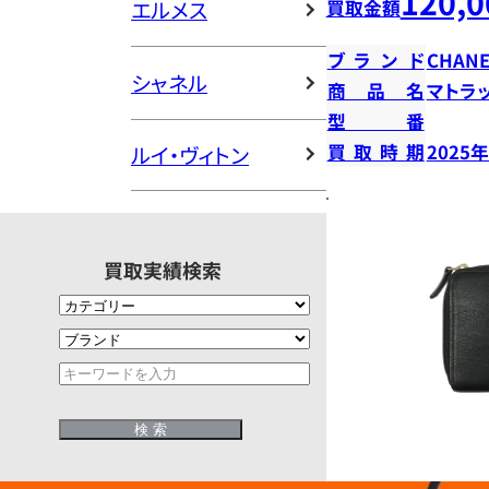
120,0
エルメス
買取金額
ブランド
CHANE
シャネル
商品名
マトラ
型番
買取時期
2025
ルイ・ヴィトン
買取実績検索