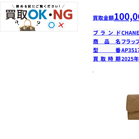
100,0
買取金額
ブランド
CHANE
商品名
フラッ
型番
AP351
買取時期
2025