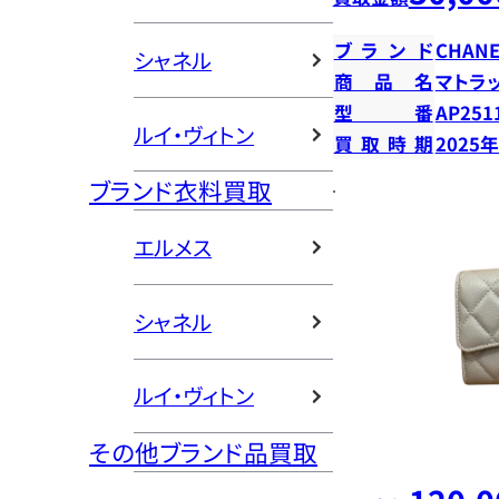
ブランド
CHANE
シャネル
商品名
マトラ
型番
AP251
ルイ・ヴィトン
買取時期
2025
ブランド衣料買取
エルメス
シャネル
ルイ・ヴィトン
その他ブランド品買取