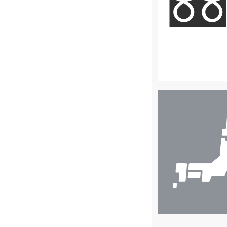
店
舗
検
索