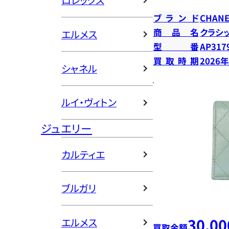
ロレックス
ブランド
CHANE
商品名
クラシ
エルメス
型番
AP317
買取時期
2026
シャネル
ルイ・ヴィトン
ジュエリー
カルティエ
ブルガリ
30,00
エルメス
買取金額