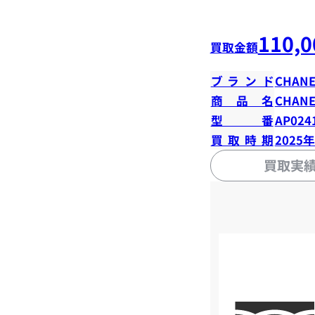
110,0
買取金額
ブランド
CHANE
商品名
CHANE
型番
AP024
買取時期
2025
買取実