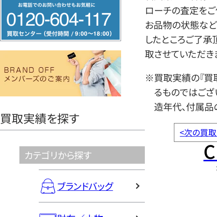
フ
ローチの査定をご
リ
お品物の状態など
ー
したところご了承
ダ
取させていただき
イ
ヤ
※買取実績の『買
ル
るものではござ
0120604117
造年代、付属品
買取実績を探す
<
次の買取
C
カテゴリから探す
ブランドバッグ