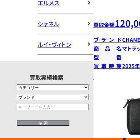
エルメス
120,0
シャネル
買取金額
ブランド
CHANE
ルイ・ヴィトン
商品名
マトラ
型番
買取時期
2025
買取実績検索