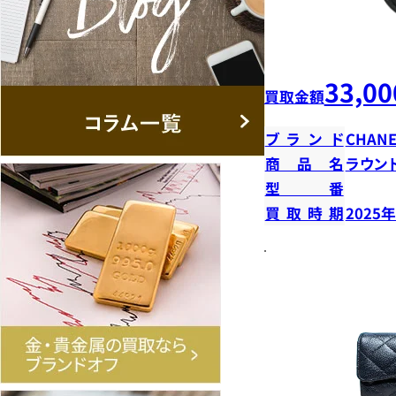
33,00
買取金額
ブランド
CHANE
商品名
ラウン
型番
買取時期
2025