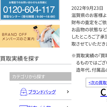
フ
2022年9月23日
リ
滋賀県のお客様より
ー
財布の査定をご依
ダ
お品物の状態など
イ
したところご了承
ヤ
取させていただき
ル
0120604117
※買取実績の『買
買取実績を探す
るものではござ
造年代、付属品
カテゴリから探す
<
次の買取
C
ブランドバッグ