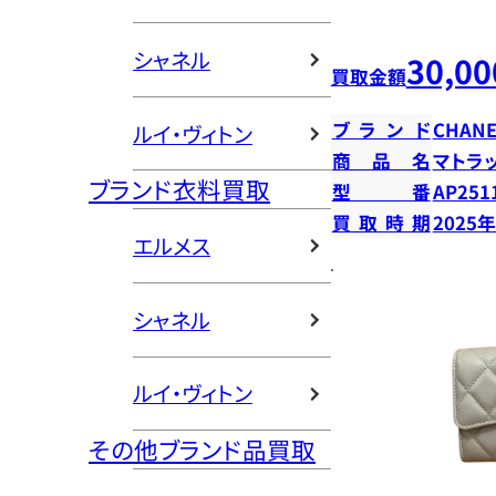
シャネル
30,00
買取金額
ブランド
CHANE
ルイ・ヴィトン
商品名
マトラ
ブランド衣料買取
型番
AP251
買取時期
2025
エルメス
シャネル
ルイ・ヴィトン
その他ブランド品買取