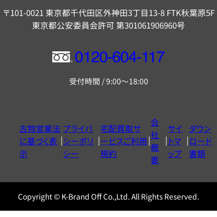
〒101-0021 東京都千代田区外神田3丁目13-8 FTK秋葉原5F
東京都公安委員会許可 第301061906960号
フ
リ
受付時間 / 9:00～18:00
ー
ダ
イ
会
古物営業法
プライバ
宅配買取サ
サイ
ダウン
ヤ
社
に基づく表
シーポリ
ービスご利用
トマ
ロード
ル
概
示
シー
規約
ップ
書類
0120604117
要
Copyright © K-Brand Off Co.,Ltd. All Rights Reserved.