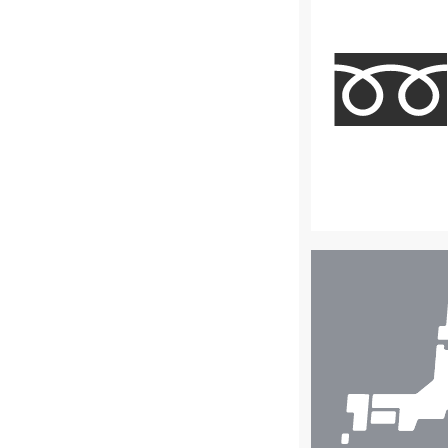
店
舗
検
索