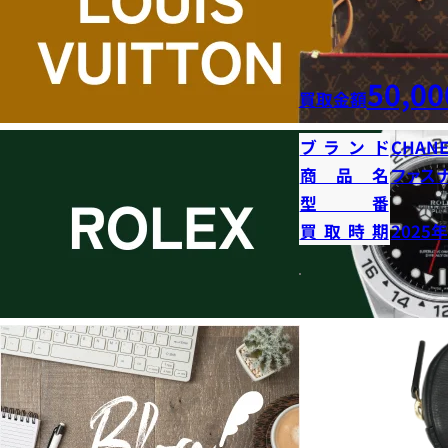
50,00
買取金額
ブランド
CHANE
商品名
ファス
型番
買取時期
2025