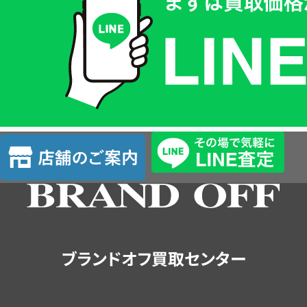
価
格
は
LINE
簡
単
査
店
定
舗
の
ご
案
内
ブランドオフ買取センター