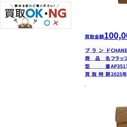
100,0
買取金額
ブランド
CHANE
商品名
フラッ
型番
AP351
買取時期
2025