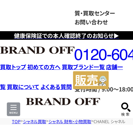
質・買取センター
お問い合わせ
健康保険証での本人確認終了のお知らせ▶
フ
リ
ー
ダ
買取トップ
初めての方へ
買取ブランド一覧
店舗一
イ
販
ヤ
売
覧
買取について
よくある質問
受付時間 / 9:00～18:0
ル
サ
0120604117
イ
ト
TOP
シャネル買取
シャネル 財布・小物買取
CHANEL シャネル 