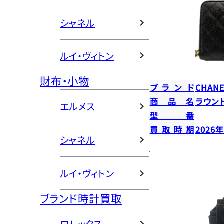
シャネル
ルイ・ヴィトン
財布・小物
ブランド
CHANE
商品名
ラウン
エルメス
型番
買取時期
2026
シャネル
ルイ・ヴィトン
ブランド時計買取