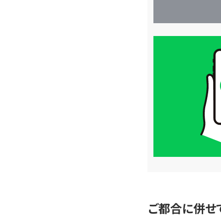
買
取
価
格
は
LINE
簡
単
査
定
ご都合に併せ