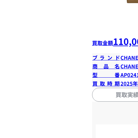
110,0
買取金額
ブランド
CHANE
商品名
CHANE
型番
AP024
買取時期
2025
買取実