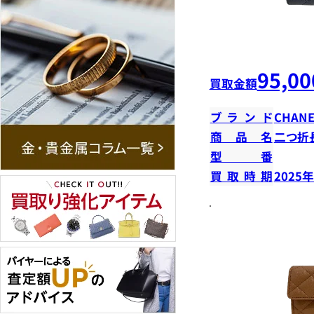
95,00
買取金額
ブランド
CHANE
商品名
二つ折
型番
買取時期
2025