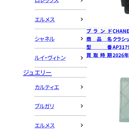
ロレックス
エルメス
ブランド
CHANE
シャネル
商品名
クラシ
型番
AP317
買取時期
2026
ルイ・ヴィトン
ジュエリー
カルティエ
ブルガリ
エルメス