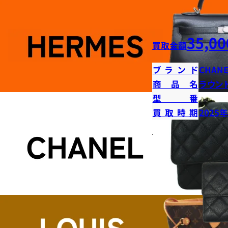
35,00
買取金額
ブランド
CHANE
商品名
ラウン
型番
買取時期
2025