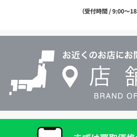
ダ
（受付時間 / 9:00～18
イ
ヤ
ル
店
0120604117
舗
検
索
買
取