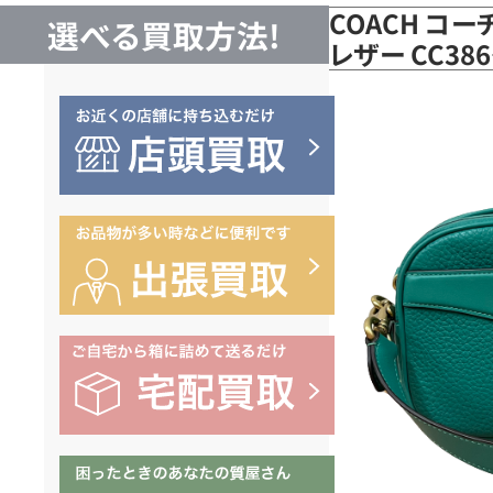
COACH コー
選べる買取方法!
レザー CC3