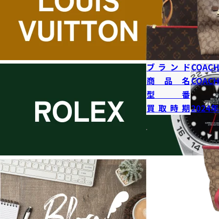
ブランド
COAC
商品名
COAC
型番
買取時期
2024