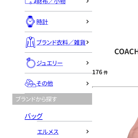
財布／小物
時計
ブランド衣料／雑貨
COAC
ジュエリー
176
件
その他
ブランドから探す
バッグ
エルメス