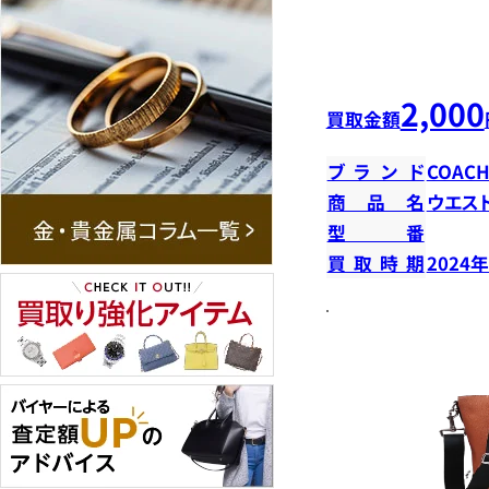
2,000
買取金額
ブランド
COAC
商品名
ウエス
型番
買取時期
2024