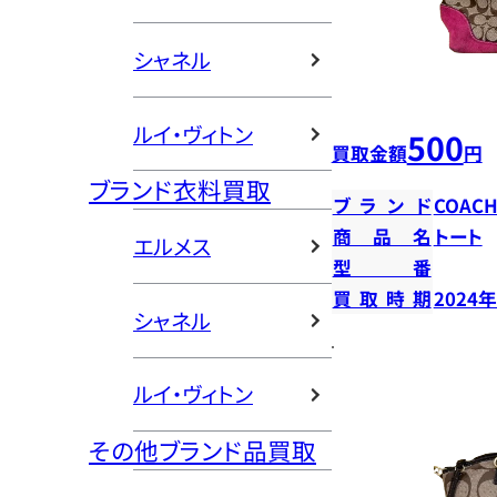
シャネル
ルイ・ヴィトン
500
買取金額
円
ブランド衣料買取
ブランド
COAC
商品名
トート
エルメス
型番
買取時期
2024
シャネル
ルイ・ヴィトン
その他ブランド品買取