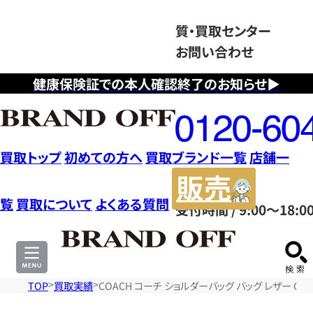
質・買取センター
お問い合わせ
健康保険証での本人確認終了のお知らせ▶
フ
リ
ー
ダ
買取トップ
初めての方へ
買取ブランド一覧
店舗一
イ
販
ヤ
売
覧
買取について
よくある質問
受付時間 / 9:00～18:0
ル
サ
0120604117
イ
ト
TOP
買取実績
COACH コーチ ショルダーバッグ バッグ レザー C