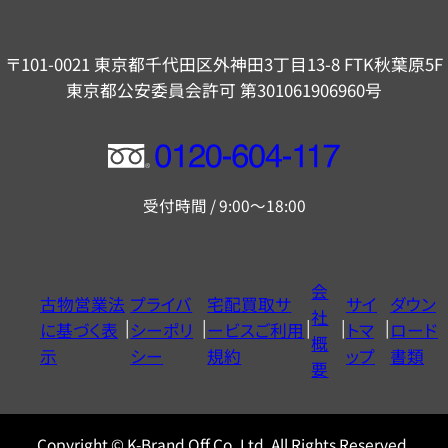
〒101-0021 東京都千代田区外神田3丁目13-8 FTK秋葉原5F
東京都公安委員会許可 第301061906960号
フ
リ
受付時間 / 9:00～18:00
ー
ダ
イ
会
古物営業法
プライバ
宅配買取サ
サイ
ダウン
ヤ
社
に基づく表
シーポリ
ービスご利用
トマ
ロード
ル
概
示
シー
規約
ップ
書類
0120604117
要
Copyright © K-Brand Off Co.,Ltd. All Rights Reserved.