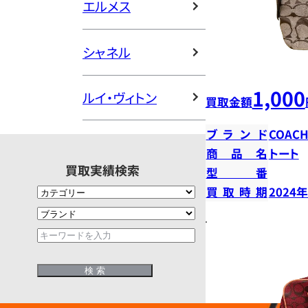
エルメス
シャネル
1,000
ルイ・ヴィトン
買取金額
ブランド
COAC
商品名
トート
買取実績検索
型番
買取時期
2024