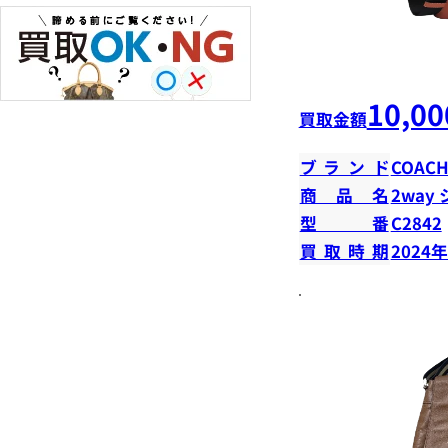
10,00
買取金額
ブランド
COAC
商品名
2way
型番
C2842
買取時期
2024