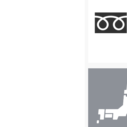
店
舗
検
索