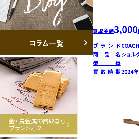
3,000
買取金額
ブランド
COAC
商品名
ショル
型番
買取時期
2024