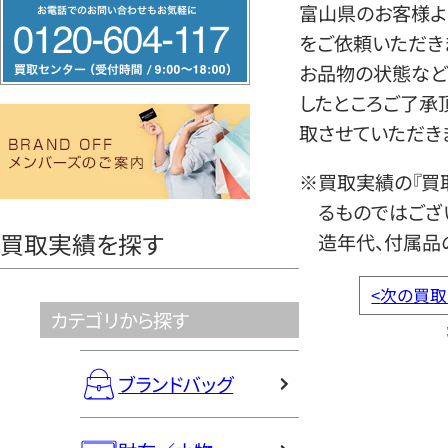
フ
富山県のお客様よ
リ
をご依頼いただき
ー
お品物の状態など
ダ
したところご了承
イ
取させていただき
ヤ
※買取実績の『買
ル
るものではござ
0120604117
買取実績を探す
造年代、付属品
<
次の買取
カテゴリから探す
ブランドバッグ