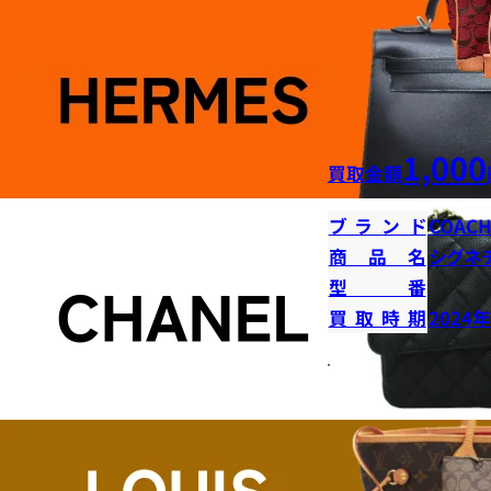
1,000
買取金額
ブランド
COAC
商品名
シグネ
型番
買取時期
2024