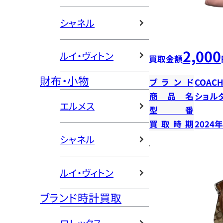
シャネル
2,000
ルイ・ヴィトン
買取金額
財布・小物
ブランド
COAC
商品名
ショル
エルメス
型番
買取時期
2024
シャネル
ルイ・ヴィトン
ブランド時計買取