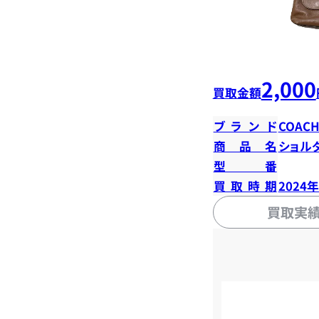
2,000
買取金額
ブランド
COAC
商品名
ショル
型番
買取時期
2024
買取実