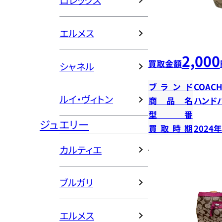
ロレックス
エルメス
2,000
買取金額
シャネル
ブランド
COAC
ルイ・ヴィトン
商品名
ハンド
型番
ジュエリー
買取時期
2024
カルティエ
ブルガリ
エルメス