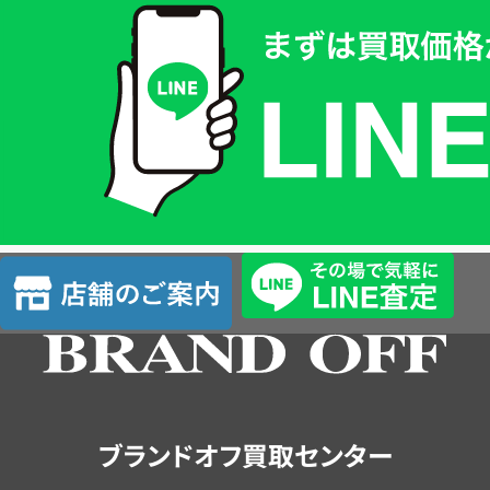
取
価
格
は
LINE
簡
単
査
店
定
舗
の
ご
案
内
ブランドオフ買取センター