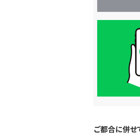
買
取
価
格
は
LINE
簡
単
査
定
ご都合に併せ