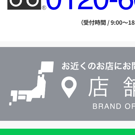
リ
ー
ダ
（受付時間 / 9:00～18
イ
ヤ
ル
店
0120604117
舗
検
索
買