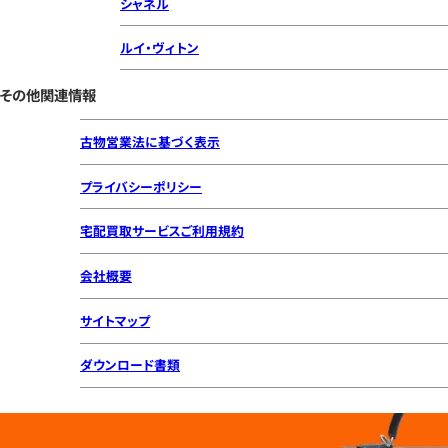
シャネル
ルイ・ヴィトン
その他関連情報
古物営業法に基づく表示
プライバシーポリシー
宅配買取サービスご利用規約
会社概要
サイトマップ
ダウンロード書類