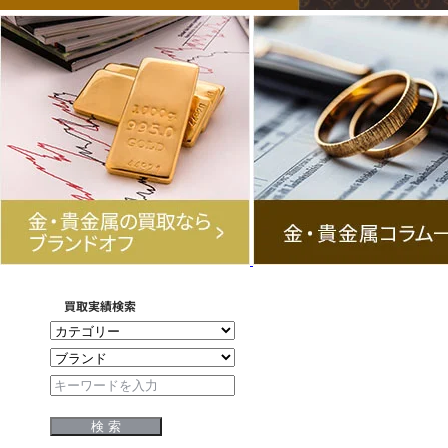
買取実績検索