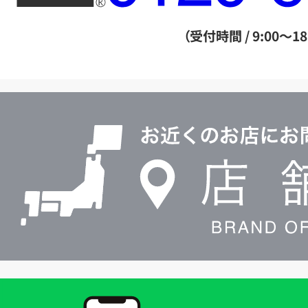
ー
ダ
（受付時間 / 9:00～18
イ
ヤ
ル
店
0120604117
舗
検
索
買