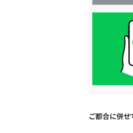
買
取
価
格
は
LINE
簡
単
査
定
ご都合に併せ