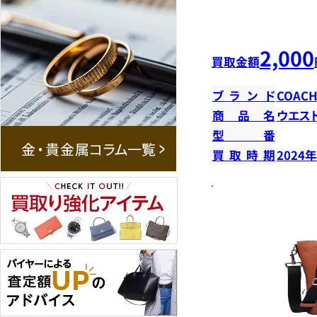
2,000
買取金額
ブランド
COAC
商品名
ウエス
型番
買取時期
2024