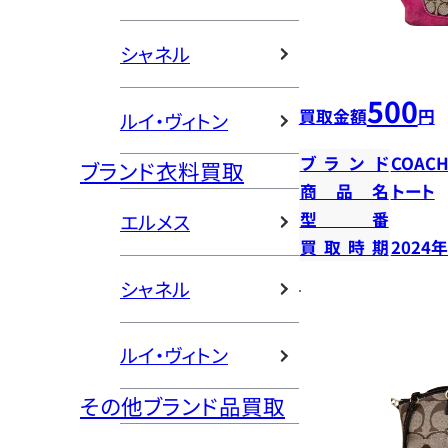
シャネル
500
買取金額
円
ルイ・ヴィトン
ブランド
COAC
ブランド衣料買取
商品名
トート
型番
エルメス
買取時期
2024
シャネル
ルイ・ヴィトン
その他ブランド品買取