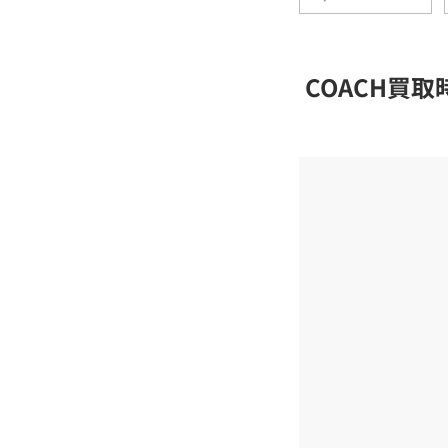
COACH買