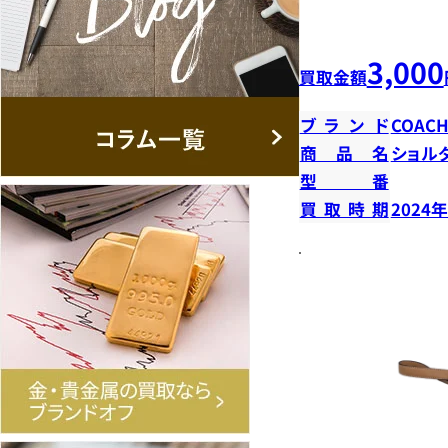
3,000
買取金額
ブランド
COAC
商品名
ショル
型番
買取時期
2024