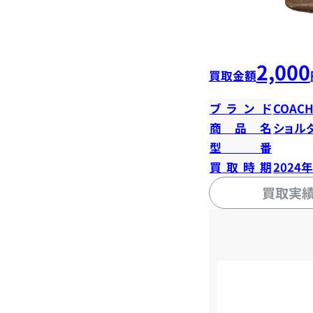
2,000
買取金額
ブランド
COAC
商品名
ショル
型番
買取時期
2024
買取実