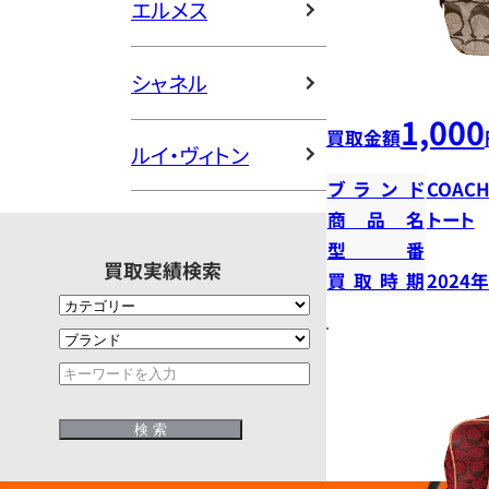
エルメス
シャネル
1,000
買取金額
ルイ・ヴィトン
ブランド
COAC
商品名
トート
型番
買取実績検索
買取時期
2024