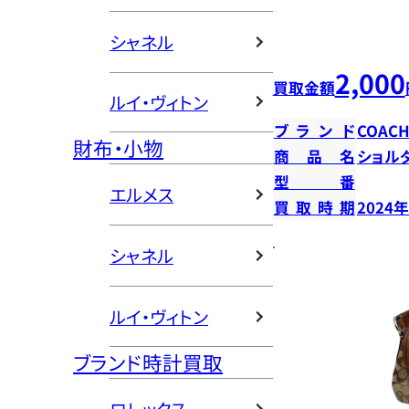
シャネル
2,000
買取金額
ルイ・ヴィトン
ブランド
COAC
財布・小物
商品名
ショル
型番
エルメス
買取時期
2024
シャネル
ルイ・ヴィトン
ブランド時計買取