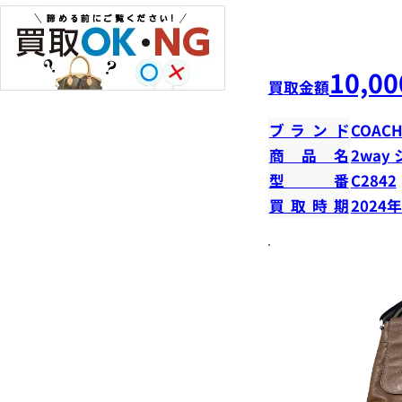
10,00
買取金額
ブランド
COAC
商品名
2way
型番
C2842
買取時期
2024