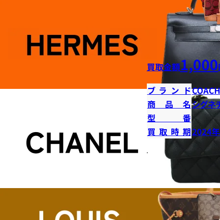
1,000
買取金額
ブランド
COAC
商品名
シグネ
型番
買取時期
2024