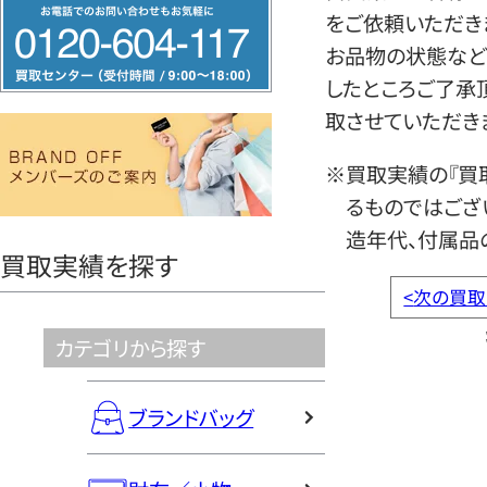
フ
をご依頼いただき
リ
お品物の状態など
ー
したところご了承
ダ
取させていただき
イ
ヤ
※買取実績の『買
ル
るものではござ
0120604117
造年代、付属品
買取実績を探す
<
次の買取
カテゴリから探す
ブランドバッグ