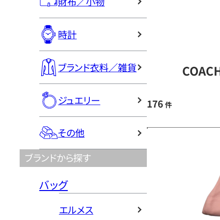
財布／小物
時計
ブランド衣料／雑貨
COAC
ジュエリー
176
件
その他
ブランドから探す
バッグ
エルメス