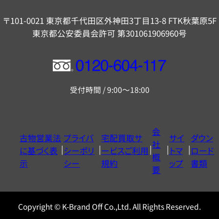
〒101-0021 東京都千代田区外神田3丁目13-8 FTK秋葉原5F
東京都公安委員会許可 第301061906960号
フ
リ
受付時間 / 9:00～18:00
ー
ダ
イ
会
古物営業法
プライバ
宅配買取サ
サイ
ダウン
ヤ
社
に基づく表
シーポリ
ービスご利用
トマ
ロード
ル
概
示
シー
規約
ップ
書類
0120604117
要
Copyright © K-Brand Off Co.,Ltd. All Rights Reserved.