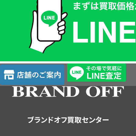
取
価
格
は
LINE
簡
単
査
店
定
舗
の
ご
案
内
ブランドオフ買取センター