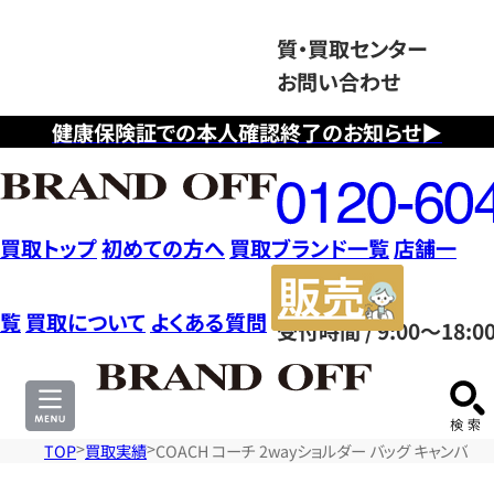
質・買取センター
お問い合わせ
健康保険証での本人確認終了のお知らせ▶
フ
リ
ー
ダ
買取トップ
初めての方へ
買取ブランド一覧
店舗一
イ
販
ヤ
売
覧
買取について
よくある質問
受付時間 / 9:00～18:0
ル
サ
0120604117
イ
ト
TOP
買取実績
COACH コーチ 2wayショルダー バッグ キャンバス