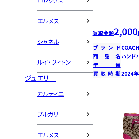
ロレックス
エルメス
2,000
買取金額
シャネル
ブランド
COAC
商品名
ハンド
ルイ・ヴィトン
型番
買取時期
2024
ジュエリー
カルティエ
ブルガリ
エルメス