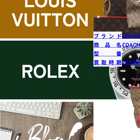
ブランド
COAC
商品名
COAC
型番
買取時期
2024