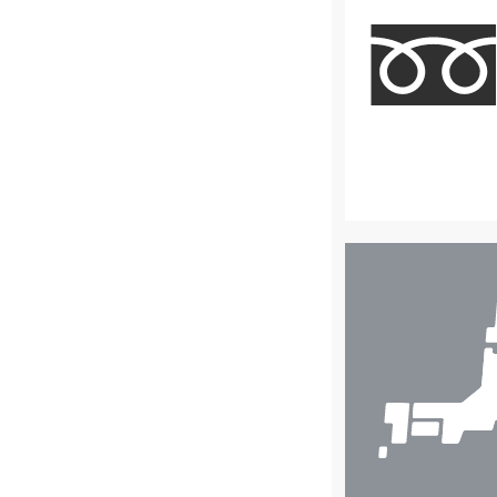
店
舗
検
索