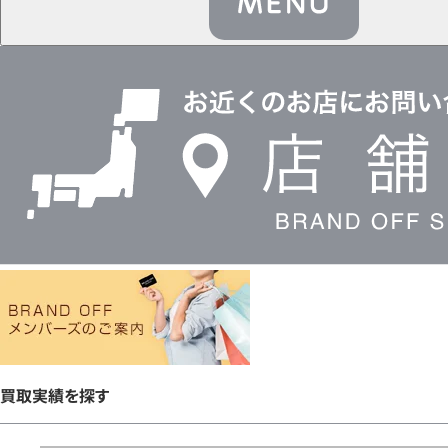
店
舗
検
索
買取実績を探す