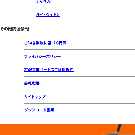
シャネル
ルイ・ヴィトン
その他関連情報
古物営業法に基づく表示
プライバシーポリシー
宅配買取サービスご利用規約
会社概要
サイトマップ
ダウンロード書類