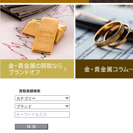
買取実績検索