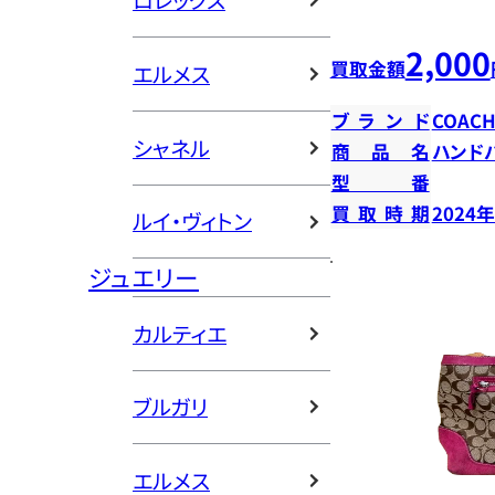
ロレックス
2,000
買取金額
エルメス
ブランド
COAC
シャネル
商品名
ハンド
型番
買取時期
2024
ルイ・ヴィトン
ジュエリー
カルティエ
ブルガリ
エルメス