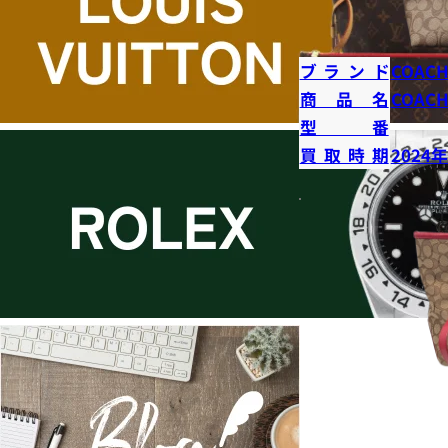
ブランド
COAC
商品名
COAC
型番
買取時期
2024