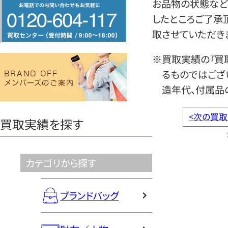
フ
お品物の状態など
リ
したところご了承
ー
取させていただき
ダ
※買取実績の『買
イ
るものではござ
ヤ
造年代、付属品
ル
0120604117
<
次の買取
買取実績を探す
カテゴリから探す
ブランドバッグ