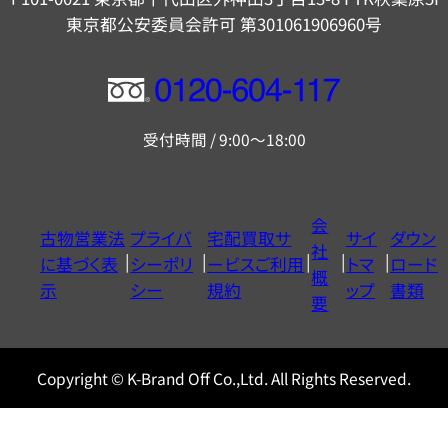
東京都公安委員会許可 第301061906960号
フ
リ
受付時間 / 9:00～18:00
ー
ダ
イ
会
古物営業法
プライバ
宅配買取サ
サイ
ダウン
ヤ
社
に基づく表
シーポリ
ービスご利用
トマ
ロード
ル
概
示
シー
規約
ップ
書類
0120604117
要
Copyright © K-Brand Off Co.,Ltd. All Rights Reserved.