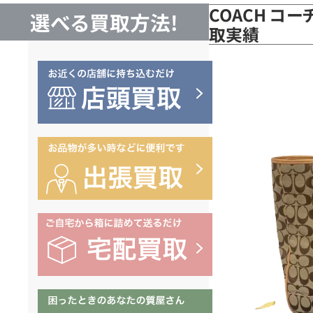
COACH コー
選べる買取方法!
取実績