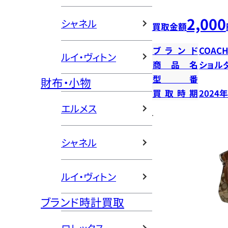
2,000
シャネル
買取金額
ブランド
COAC
ルイ・ヴィトン
商品名
ショル
型番
財布・小物
買取時期
2024
エルメス
シャネル
ルイ・ヴィトン
ブランド時計買取