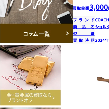
3,000
買取金額
ブランド
COAC
商品名
ショル
型番
買取時期
2024