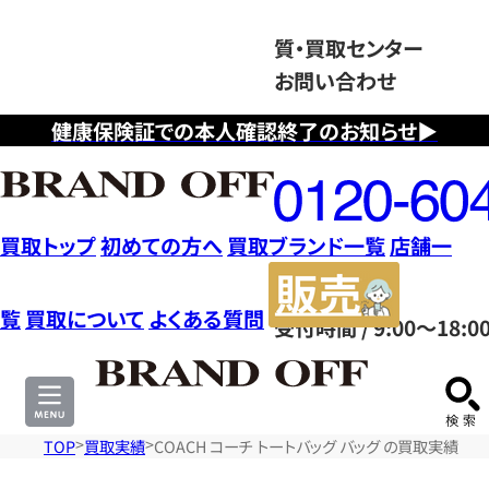
質・買取センター
お問い合わせ
健康保険証での本人確認終了のお知らせ▶
フ
リ
ー
ダ
買取トップ
初めての方へ
買取ブランド一覧
店舗一
イ
販
ヤ
売
覧
買取について
よくある質問
受付時間 / 9:00～18:0
ル
サ
0120604117
イ
ト
TOP
買取実績
COACH コーチ トートバッグ バッグ の買取実績