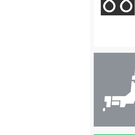
店
舗
検
索