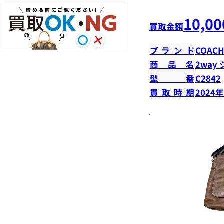
10,00
買取金額
ブランド
COAC
商品名
2way
型番
C2842
買取時期
2024