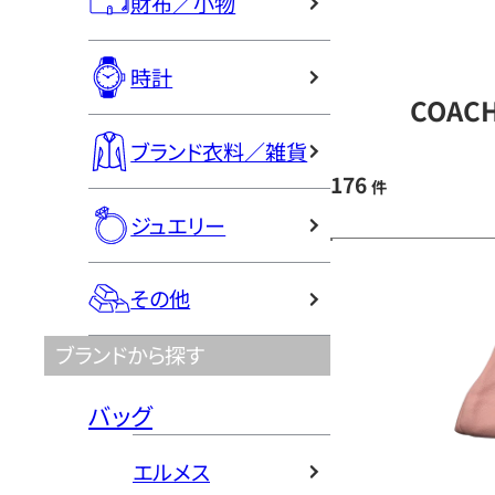
財布／小物
時計
COAC
ブランド衣料／雑貨
176
件
ジュエリー
その他
ブランドから探す
バッグ
エルメス