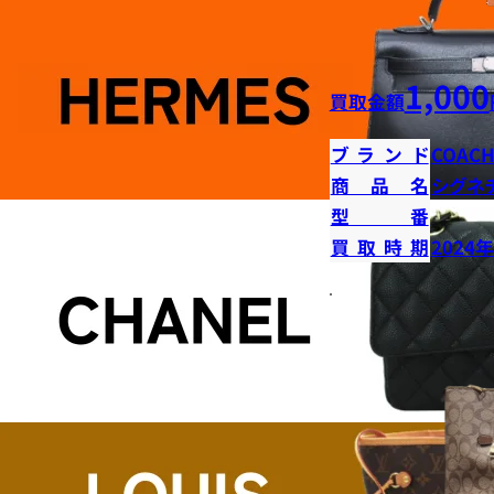
1,000
買取金額
ブランド
COAC
商品名
シグネ
型番
買取時期
2024