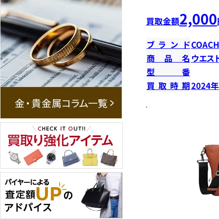
2,000
買取金額
ブランド
COAC
商品名
ウエス
型番
買取時期
2024