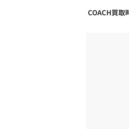
COACH買