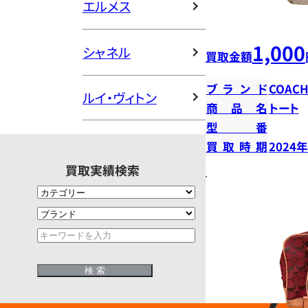
エルメス
1,000
シャネル
買取金額
ブランド
COAC
ルイ・ヴィトン
商品名
トート
型番
買取時期
2024
買取実績検索