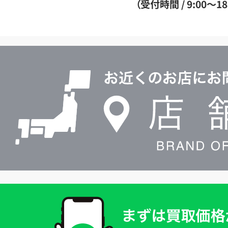
（受付時間 / 9:00～18
イ
ヤ
ル
店
0120604117
舗
検
索
買
取
価