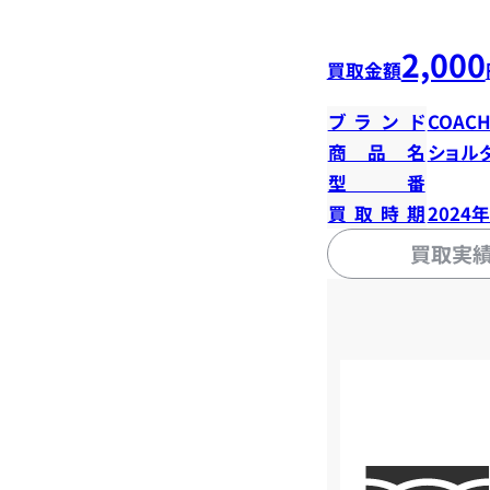
2,000
買取金額
ブランド
COAC
商品名
ショル
型番
買取時期
2024
買取実