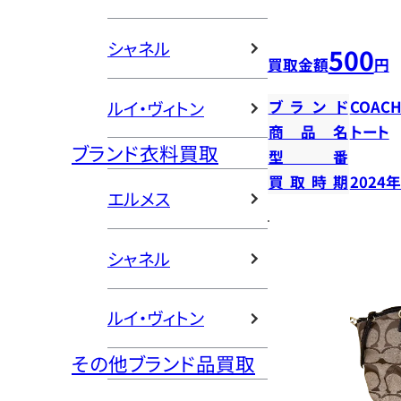
シャネル
500
買取金額
円
ルイ・ヴィトン
ブランド
COAC
商品名
トート
ブランド衣料買取
型番
買取時期
2024
エルメス
シャネル
ルイ・ヴィトン
その他ブランド品買取