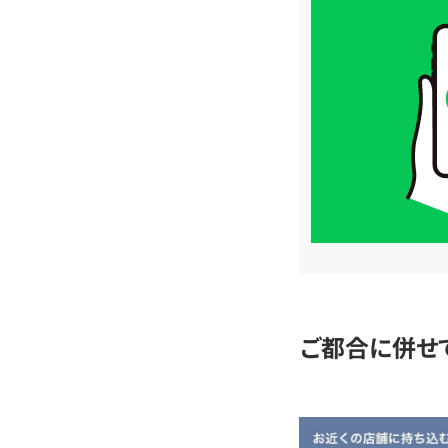
買
取
価
格
は
LINE
簡
単
査
定
ご都合に併せ