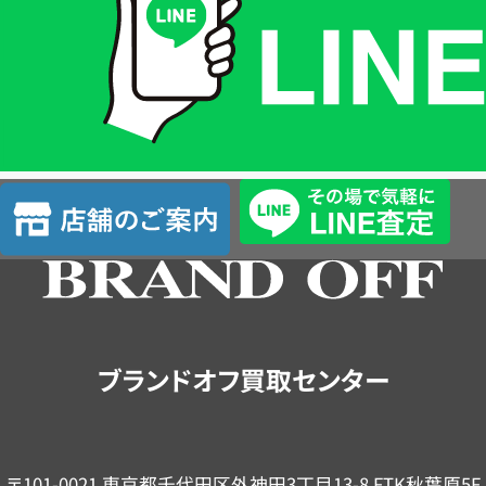
格
は
LINE
簡
単
査
店
定
舗
の
ご
案
内
ブランドオフ買取センター
〒101-0021 東京都千代田区外神田3丁目13-8 FTK秋葉原5F