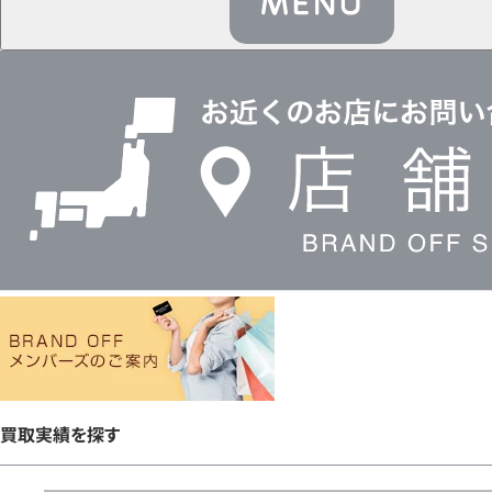
店
舗
検
索
買取実績を探す