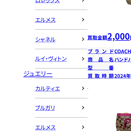
ロレックス
エルメス
2,000
買取金額
シャネル
ブランド
COAC
ルイ・ヴィトン
商品名
ハンド
型番
ジュエリー
買取時期
2024
カルティエ
ブルガリ
エルメス