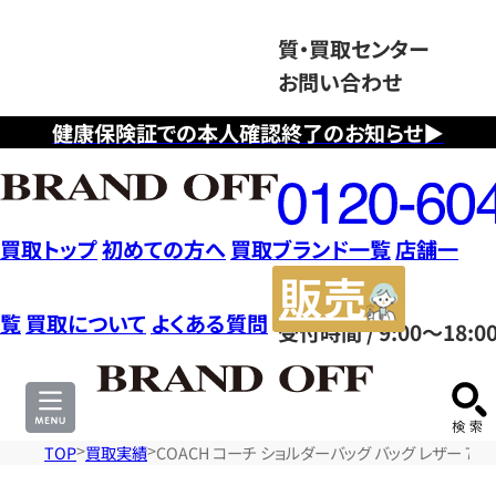
質・買取センター
お問い合わせ
健康保険証での本人確認終了のお知らせ▶
フ
リ
ー
ダ
買取トップ
初めての方へ
買取ブランド一覧
店舗一
イ
販
ヤ
売
覧
買取について
よくある質問
受付時間 / 9:00～18:0
ル
サ
0120604117
イ
ト
TOP
買取実績
COACH コーチ ショルダーバッグ バッグ レザー 7