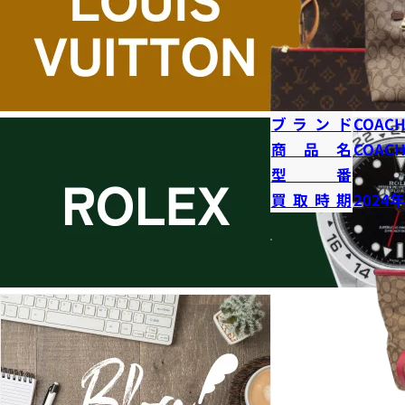
ブランド
COAC
商品名
COAC
型番
買取時期
2024