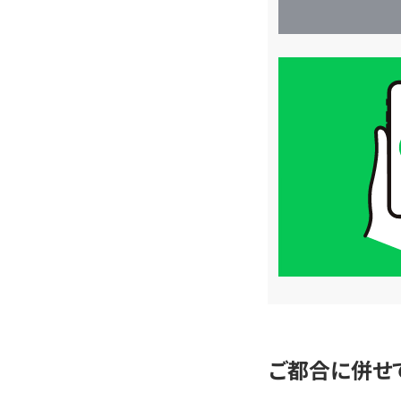
買
取
価
格
は
LINE
簡
単
査
定
ご都合に併せ