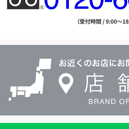
リ
ー
ダ
（受付時間 / 9:00～18
イ
ヤ
ル
店
0120604117
舗
検
索
買