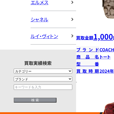
エルメス
シャネル
1,000
ルイ・ヴィトン
買取金額
ブランド
COAC
商品名
トート
買取実績検索
型番
買取時期
2024