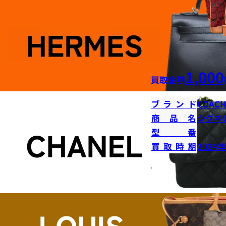
1,000
買取金額
ブランド
COAC
商品名
シグネ
型番
買取時期
2024