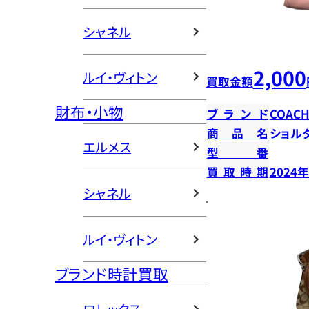
シャネル
2,000
ルイ・ヴィトン
買取金額
財布・小物
ブランド
COAC
商品名
ショル
エルメス
型番
買取時期
2024
シャネル
ルイ・ヴィトン
ブランド時計買取