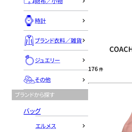
財布／小物
時計
ブランド衣料／雑貨
COAC
ジュエリー
176
件
その他
ブランドから探す
バッグ
エルメス