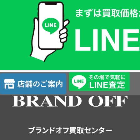
取
価
格
は
LINE
簡
単
査
店
定
舗
の
ご
案
内
ブランドオフ買取センター