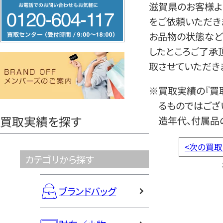
フ
滋賀県のお客様よ
リ
をご依頼いただき
ー
お品物の状態など
ダ
したところご了承
イ
取させていただき
ヤ
※買取実績の『買
ル
るものではござ
0120604117
買取実績を探す
造年代、付属品
<
次の買取
カテゴリから探す
ブランドバッグ