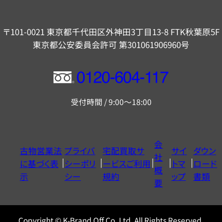
〒101-0021 東京都千代田区外神田3丁目13-8 FTK秋葉原5F
東京都公安委員会許可 第301061906960号
フ
リ
受付時間 / 9:00～18:00
ー
ダ
イ
会
古物営業法
プライバ
宅配買取サ
サイ
ダウン
ヤ
社
に基づく表
シーポリ
ービスご利用
トマ
ロード
ル
概
示
シー
規約
ップ
書類
0120604117
要
Copyright © K-Brand Off Co.,Ltd. All Rights Reserved.