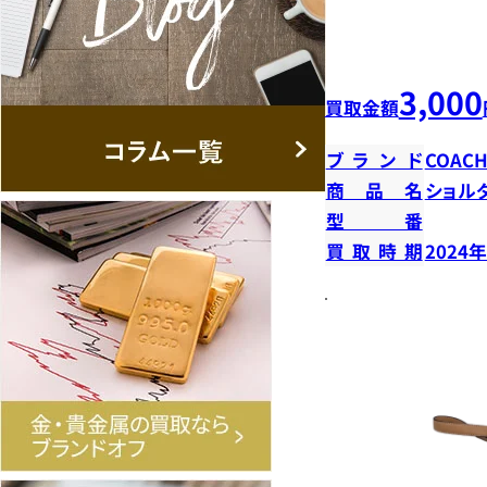
3,000
買取金額
ブランド
COAC
商品名
ショル
型番
買取時期
2024