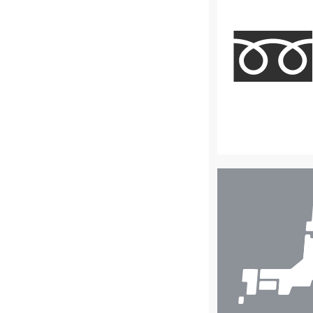
店
舗
検
索