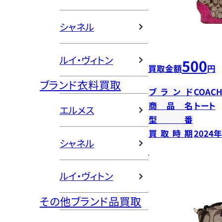
シャネル
ルイ・ヴィトン
500
買取金額
円
ブランド衣料買取
ブランド
COAC
商品名
トート
エルメス
型番
買取時期
2024
シャネル
ルイ・ヴィトン
その他ブランド品買取