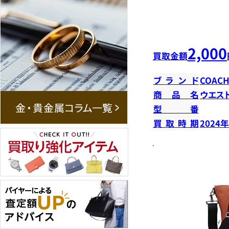
2,000
買取金額
ブランド
COAC
商品名
ウエス
型番
買取時期
2024