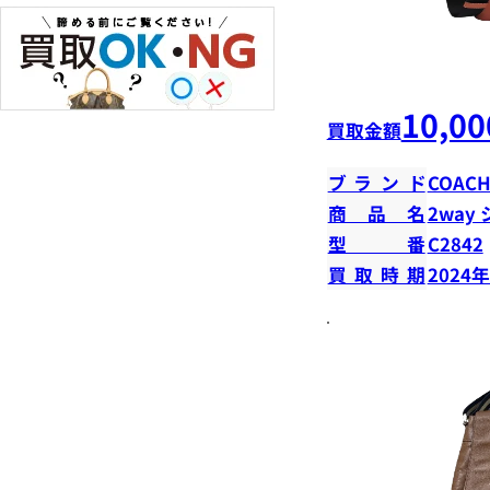
10,00
買取金額
ブランド
COAC
商品名
2way
型番
C2842
買取時期
2024