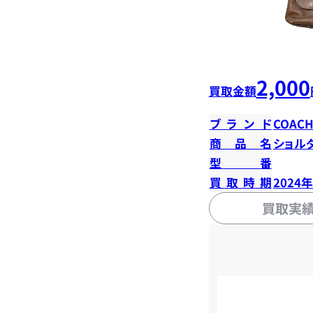
2,000
買取金額
ブランド
COAC
商品名
ショル
型番
買取時期
2024
買取実