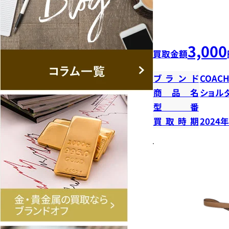
3,000
買取金額
ブランド
COAC
商品名
ショル
型番
買取時期
2024