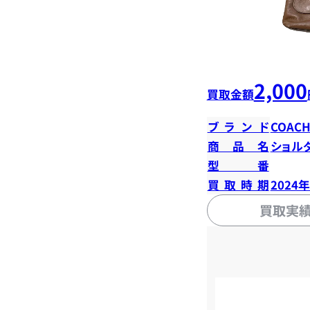
2,000
買取金額
ブランド
COAC
商品名
ショル
型番
買取時期
2024
買取実