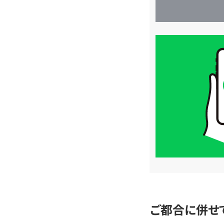
買
取
価
格
は
LINE
簡
単
査
定
ご都合に併せ