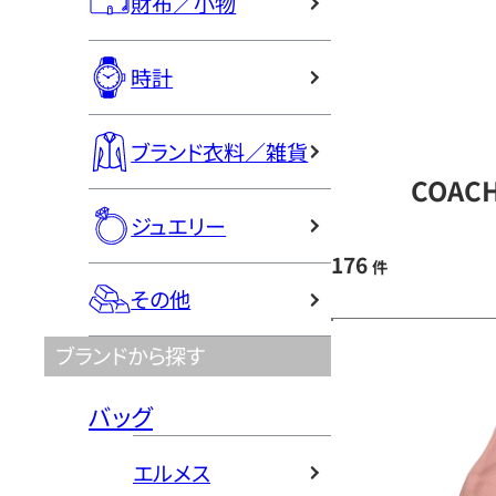
財布／小物
時計
ブランド衣料／雑貨
COAC
ジュエリー
176
件
その他
ブランドから探す
バッグ
エルメス