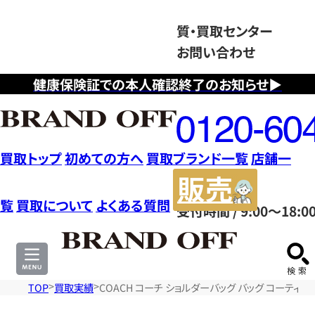
質・買取センター
お問い合わせ
健康保険証での本人確認終了のお知らせ▶
フ
リ
ー
ダ
買取トップ
初めての方へ
買取ブランド一覧
店舗一
イ
販
ヤ
売
覧
買取について
よくある質問
受付時間 / 9:00～18:0
ル
サ
0120604117
イ
ト
TOP
買取実績
COACH コーチ ショルダーバッグ バッグ コーティン