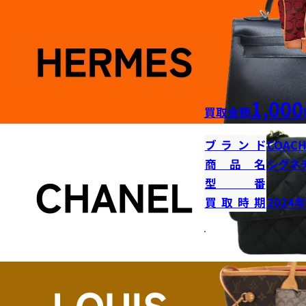
1,000
買取金額
ブランド
COAC
商品名
シグネ
型番
買取時期
2024