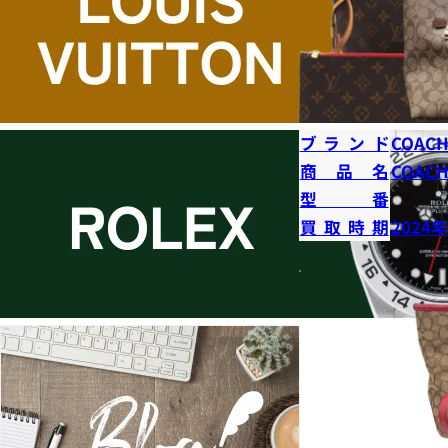
ブランド
COAC
商品名
COAC
型番
買取時期
2024