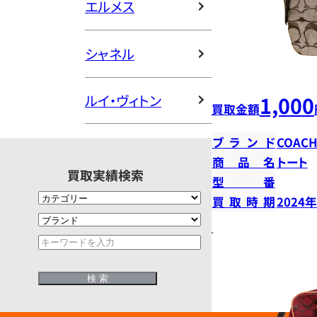
エルメス
シャネル
1,000
ルイ・ヴィトン
買取金額
ブランド
COAC
商品名
トート
買取実績検索
型番
買取時期
2024