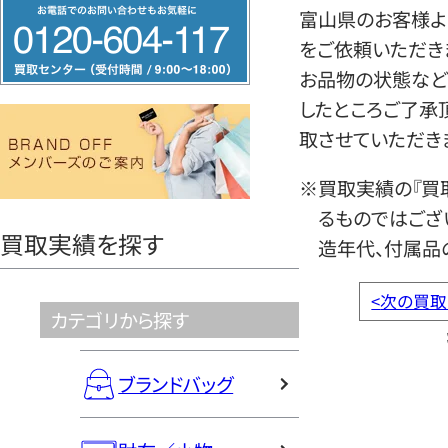
フ
富山県のお客様よ
リ
をご依頼いただき
ー
お品物の状態など
ダ
したところご了承
イ
取させていただき
ヤ
ル
※買取実績の『買
0120604117
るものではござ
買取実績を探す
造年代、付属品
<
次の買取
カテゴリから探す
ブランドバッグ