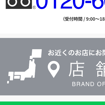
リ
ー
ダ
（受付時間 / 9:00～18
イ
ヤ
ル
店
0120604117
舗
検
索
買