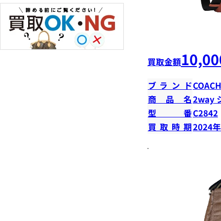
10,00
買取金額
ブランド
COAC
商品名
2way
型番
C2842
買取時期
2024