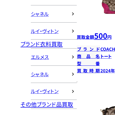
シャネル
ルイ・ヴィトン
500
買取金額
円
ブランド衣料買取
ブランド
COAC
商品名
トート
エルメス
型番
買取時期
2024
シャネル
ルイ・ヴィトン
その他ブランド品買取