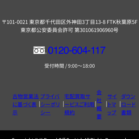
〒101-0021 東京都千代田区外神田3丁目13-8 FTK秋葉原5F
東京都公安委員会許可 第301061906960号
フ
リ
受付時間 / 9:00～18:00
ー
ダ
イ
会
古物営業法
プライバ
宅配買取サ
サイ
ダウン
ヤ
社
に基づく表
シーポリ
ービスご利用
トマ
ロード
ル
概
示
シー
規約
ップ
書類
0120604117
要