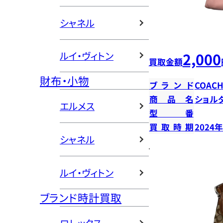
シャネル
2,000
ルイ・ヴィトン
買取金額
財布・小物
ブランド
COAC
商品名
ショル
エルメス
型番
買取時期
2024
シャネル
ルイ・ヴィトン
ブランド時計買取