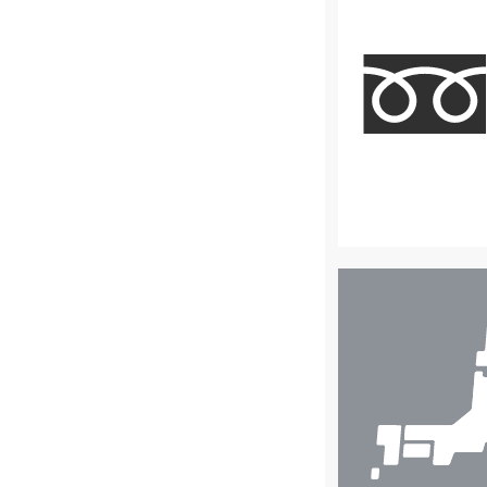
店
舗
検
索