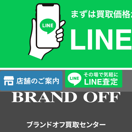
取
価
格
は
LINE
簡
単
査
店
定
舗
の
ご
案
内
ブランドオフ買取センター