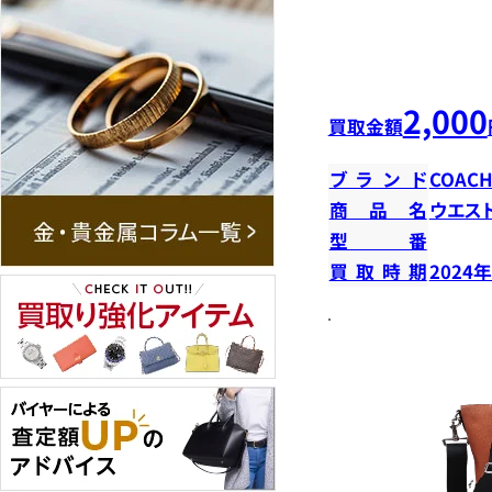
2,000
買取金額
ブランド
COAC
商品名
ウエス
型番
買取時期
2024