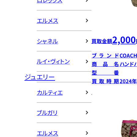
ロレックス
エルメス
2,000
シャネル
買取金額
ブランド
COAC
ルイ・ヴィトン
商品名
ハンド
型番
ジュエリー
買取時期
2024
カルティエ
ブルガリ
エルメス