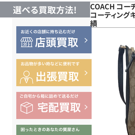
COACH コー
選べる買取方法!
コーティングキ
績