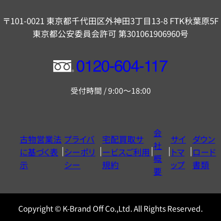
〒101-0021 東京都千代田区外神田3丁目13-8 FTK秋葉原5F
東京都公安委員会許可 第301061906960号
フ
リ
受付時間 / 9:00～18:00
ー
ダ
イ
会
古物営業法
プライバ
宅配買取サ
サイ
ダウン
ヤ
社
に基づく表
シーポリ
ービスご利用
トマ
ロード
ル
概
示
シー
規約
ップ
書類
0120604117
要
Copyright © K-Brand Off Co.,Ltd. All Rights Reserved.