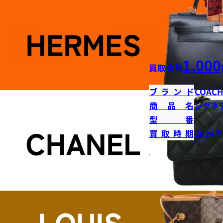
1,000
買取金額
ブランド
COAC
商品名
シグネ
型番
買取時期
2024