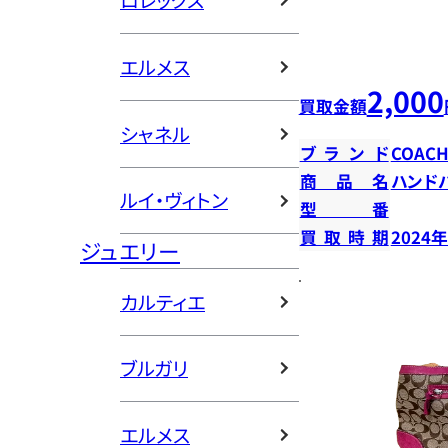
ロレックス
エルメス
2,000
買取金額
シャネル
ブランド
COAC
商品名
ハンド
ルイ・ヴィトン
型番
買取時期
2024
ジュエリー
カルティエ
ブルガリ
エルメス