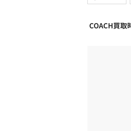
COACH買