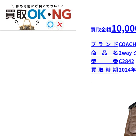
10,00
買取金額
ブランド
COAC
商品名
2way
型番
C2842
買取時期
2024