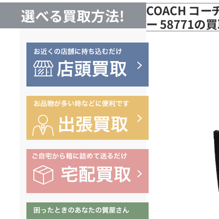
COACH コー
選べる買取方法!
ー 58771の