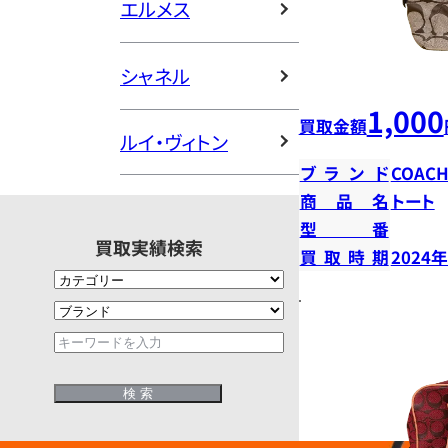
エルメス
シャネル
1,000
買取金額
ルイ・ヴィトン
ブランド
COAC
商品名
トート
型番
買取実績検索
買取時期
2024