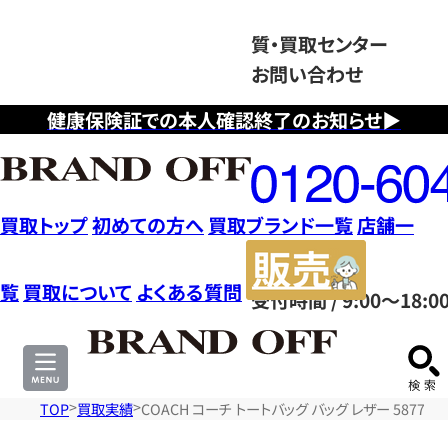
質・買取センター
お問い合わせ
健康保険証での本人確認終了のお知らせ▶
フ
リ
ー
ダ
買取トップ
初めての方へ
買取ブランド一覧
店舗一
イ
販
ヤ
売
覧
買取について
よくある質問
受付時間 / 9:00～18:0
ル
サ
0120604117
イ
ト
TOP
買取実績
COACH コーチ トートバッグ バッグ レザー 5877