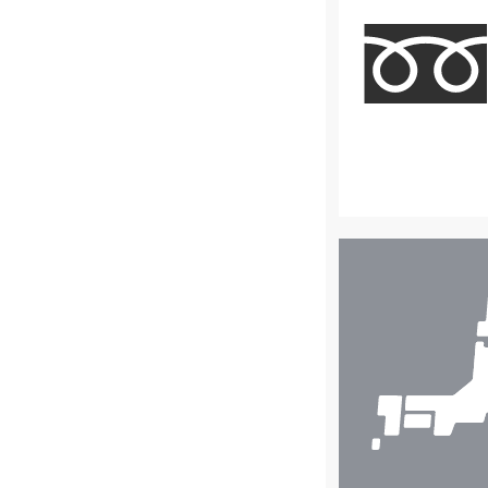
店
舗
検
索