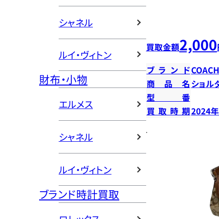
シャネル
2,000
買取金額
ルイ・ヴィトン
ブランド
COAC
財布・小物
商品名
ショル
型番
エルメス
買取時期
2024
シャネル
ルイ・ヴィトン
ブランド時計買取