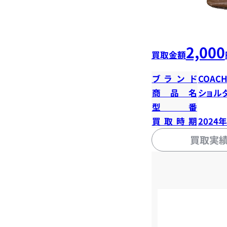
2,000
買取金額
ブランド
COAC
商品名
ショル
型番
買取時期
2024
買取実