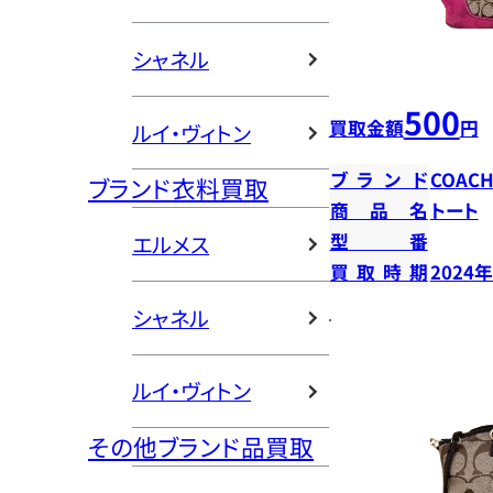
シャネル
500
買取金額
円
ルイ・ヴィトン
ブランド
COAC
ブランド衣料買取
商品名
トート
型番
エルメス
買取時期
2024
シャネル
ルイ・ヴィトン
その他ブランド品買取