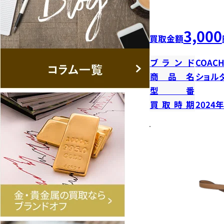
3,000
買取金額
ブランド
COAC
商品名
ショル
型番
買取時期
2024