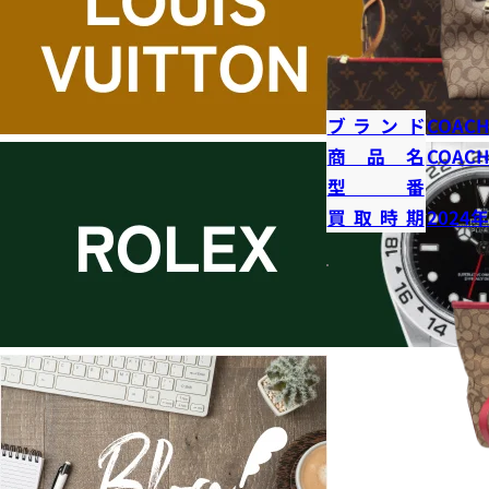
ブランド
COAC
商品名
COAC
型番
買取時期
2024