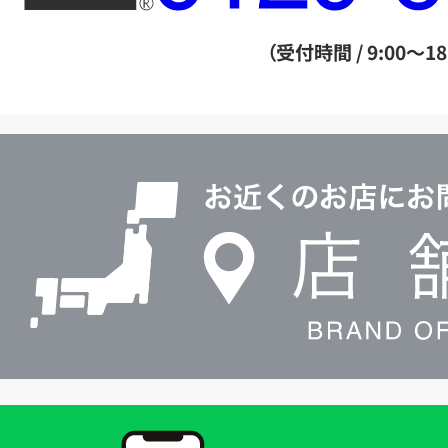
ー
ダ
（受付時間 / 9:00～18
イ
ヤ
ル
店
0120604117
舗
検
索
買