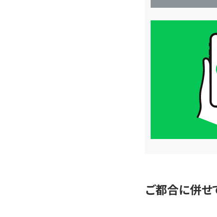
買
取
価
格
は
LINE
簡
単
査
定
ご都合に併せ