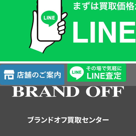
取
価
格
は
LINE
簡
単
査
店
定
舗
の
ご
案
内
ブランドオフ買取センター