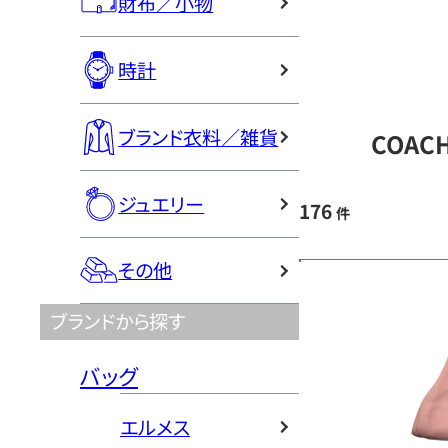
財布／小物
時計
ブランド衣料／雑貨
COAC
ジュエリー
176
件
その他
ブランドから探す
バッグ
エルメス