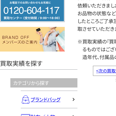
フ
依頼いただきまし
リ
お品物の状態など
ー
したところご了承
ダ
取させていただき
イ
ヤ
※買取実績の『買
ル
るものではござ
0120604117
造年代、付属品
買取実績を探す
<
次の買取
カテゴリから探す
ブランドバッグ