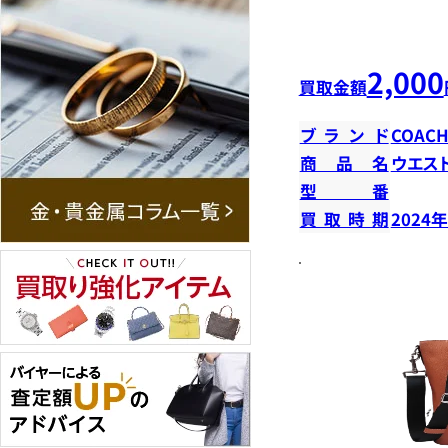
2,000
買取金額
ブランド
COAC
商品名
ウエス
型番
買取時期
2024