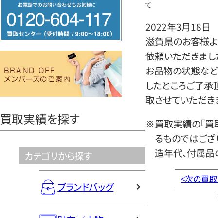
フ
て
リ
2022年3月18日
ー
滋賀県のお客様よ
ダ
依頼いただきまし
イ
お品物の状態など
ヤ
したところご了承
ル
取させていただき
0120604117
買取実績を探す
※買取実績の『買
るものではござ
造年代、付属品
カテゴリから探す
<
次の買取
ブランドバッグ