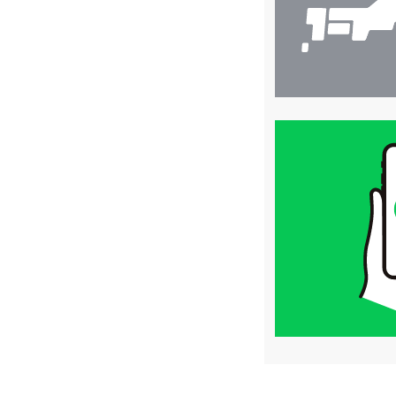
買
取
価
格
は
LINE
簡
単
査
定