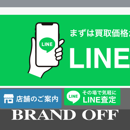
買
取
価
格
は
LINE
簡
単
査
店
定
舗
の
ご
案