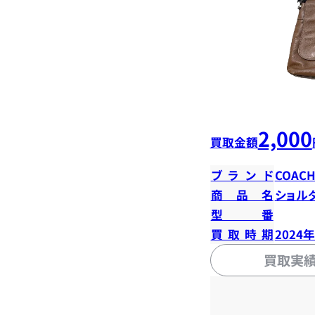
2,000
買取金額
ブランド
COAC
商品名
ショル
型番
買取時期
2024
買取実