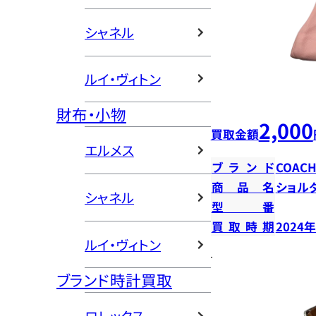
シャネル
ルイ・ヴィトン
財布・小物
2,000
買取金額
エルメス
ブランド
COAC
商品名
ショル
シャネル
型番
買取時期
2024
ルイ・ヴィトン
ブランド時計買取