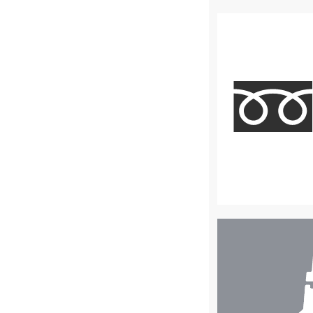
店
舗
検
索