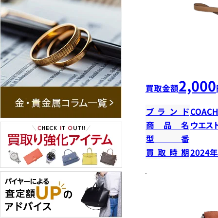
2,000
買取金額
ブランド
COAC
商品名
ウエス
型番
買取時期
2024