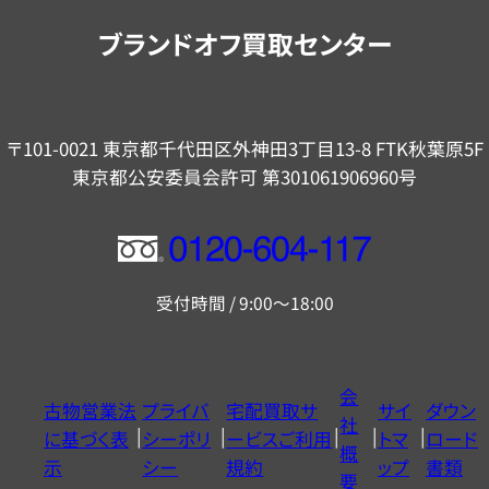
内
ブランドオフ買取センター
〒101-0021 東京都千代田区外神田3丁目13-8 FTK秋葉原5F
東京都公安委員会許可 第301061906960号
フ
リ
受付時間 / 9:00～18:00
ー
ダ
イ
会
古物営業法
プライバ
宅配買取サ
サイ
ダウン
ヤ
社
に基づく表
シーポリ
ービスご利用
トマ
ロード
ル
概
示
シー
規約
ップ
書類
0120604117
要