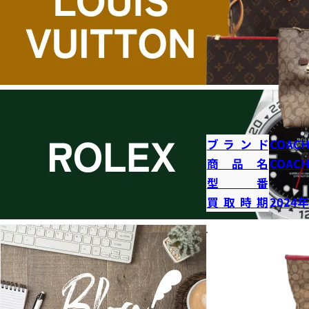
ブランド
COAC
商品名
COAC
型番
買取時期
2024