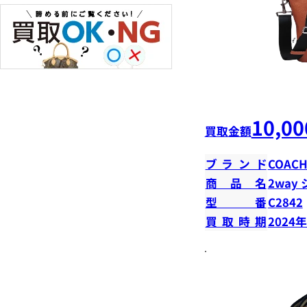
10,00
買取金額
ブランド
COAC
商品名
2way
型番
C2842
買取時期
2024