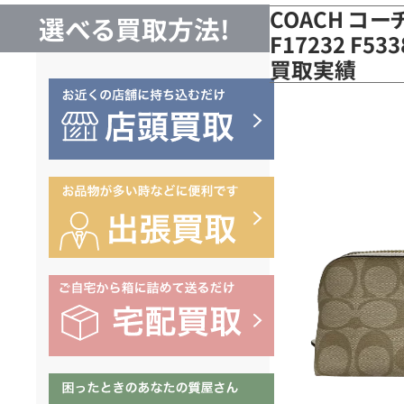
COACH コー
選べる買取方法!
F17232 F
買取実績