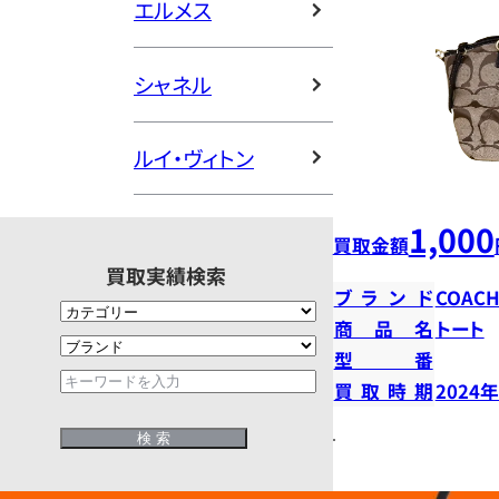
エルメス
シャネル
ルイ・ヴィトン
1,000
買取金額
買取実績検索
ブランド
COAC
商品名
トート
型番
買取時期
2024