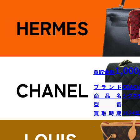
1,000
買取金額
ブランド
COAC
商品名
シグネ
型番
買取時期
2024