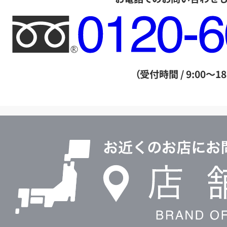
フ
リ
ー
ダ
（受付時間 / 9:00～18
イ
ヤ
ル
店
0120604117
舗
検
索