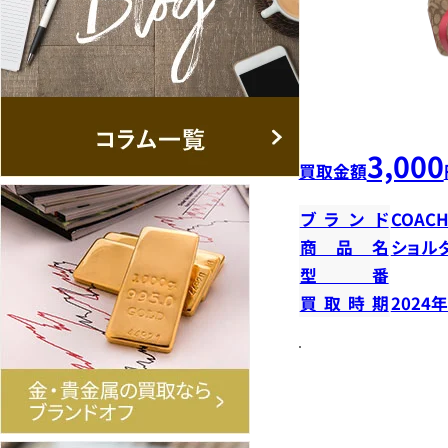
3,000
買取金額
ブランド
COAC
商品名
ショル
型番
買取時期
2024