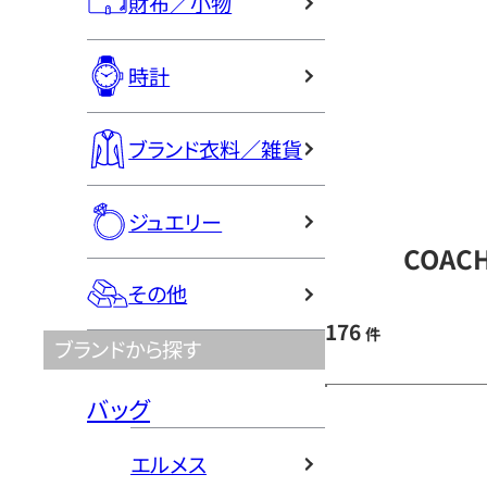
財布／小物
時計
ブランド衣料／雑貨
ジュエリー
COAC
その他
176
件
ブランドから探す
バッグ
エルメス