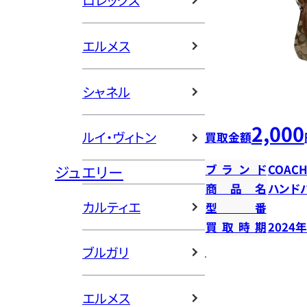
ロレックス
エルメス
シャネル
2,000
ルイ・ヴィトン
買取金額
ジュエリー
ブランド
COAC
商品名
ハンド
カルティエ
型番
買取時期
2024
ブルガリ
エルメス