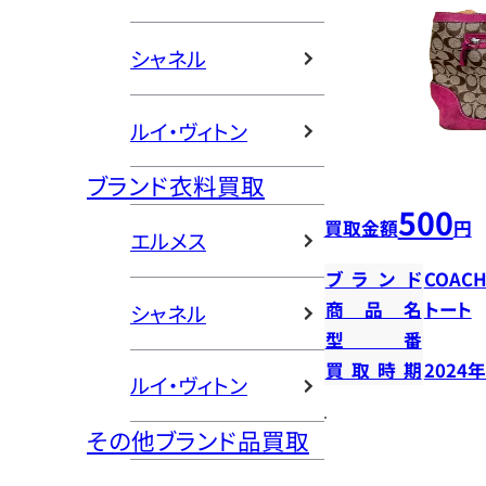
シャネル
ルイ・ヴィトン
ブランド衣料買取
500
買取金額
円
エルメス
ブランド
COAC
商品名
トート
シャネル
型番
買取時期
2024
ルイ・ヴィトン
その他ブランド品買取