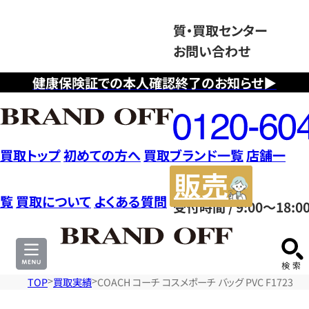
質・買取センター
お問い合わせ
健康保険証での本人確認終了のお知らせ▶
フ
リ
ー
ダ
買取トップ
初めての方へ
買取ブランド一覧
店舗一
イ
販
ヤ
売
覧
買取について
よくある質問
受付時間 / 9:00～18:0
ル
サ
0120604117
イ
ト
TOP
買取実績
COACH コーチ コスメポーチ バッグ PVC F1723