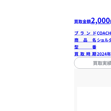
2,000
買取金額
ブランド
COAC
商品名
ショル
型番
買取時期
2024
買取実