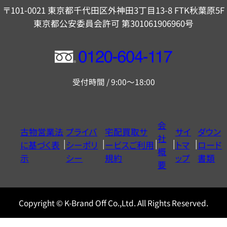
〒101-0021 東京都千代田区外神田3丁目13-8 FTK秋葉原5F
東京都公安委員会許可 第301061906960号
フ
リ
受付時間 / 9:00～18:00
ー
ダ
イ
会
古物営業法
プライバ
宅配買取サ
サイ
ダウン
ヤ
社
に基づく表
シーポリ
ービスご利用
トマ
ロード
ル
概
示
シー
規約
ップ
書類
0120604117
要
Copyright © K-Brand Off Co.,Ltd. All Rights Reserved.