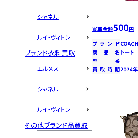
シャネル
500
買取金額
円
ルイ・ヴィトン
ブランド
COAC
ブランド衣料買取
商品名
トート
型番
エルメス
買取時期
2024
シャネル
ルイ・ヴィトン
その他ブランド品買取