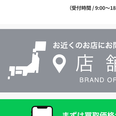
ダ
（受付時間 / 9:00～18
イ
ヤ
ル
店
0120604117
舗
検
索
買
取