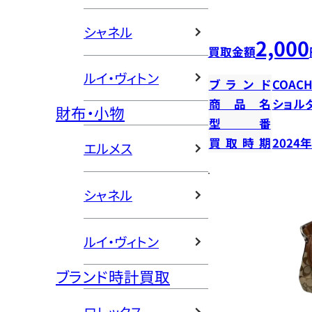
シャネル
2,000
買取金額
ルイ・ヴィトン
ブランド
COAC
商品名
ショル
財布・小物
型番
買取時期
2024
エルメス
シャネル
ルイ・ヴィトン
ブランド時計買取