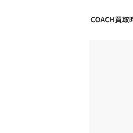
COACH買