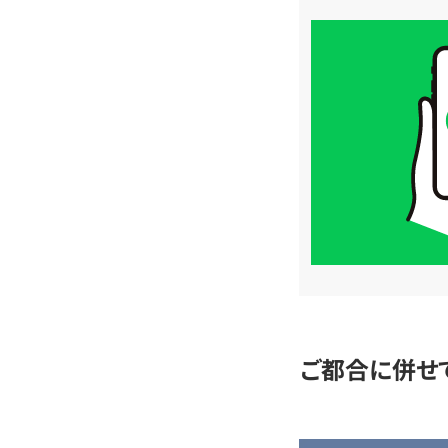
買
取
価
格
は
LINE
簡
単
査
定
ご都合に併せ