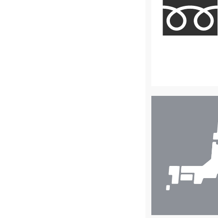
店
舗
検
索