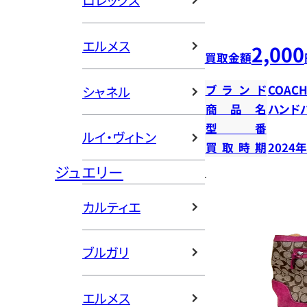
ロレックス
エルメス
2,000
買取金額
ブランド
COAC
シャネル
商品名
ハンド
型番
ルイ・ヴィトン
買取時期
2024
ジュエリー
カルティエ
ブルガリ
エルメス