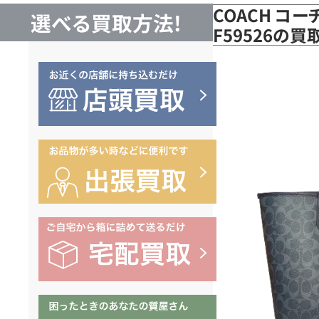
COACH コー
選べる買取方法!
F59526の買