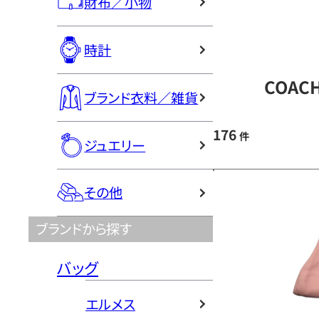
財布／小物
時計
COAC
ブランド衣料／雑貨
176
件
ジュエリー
その他
ブランドから探す
バッグ
エルメス