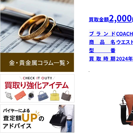
2,000
買取金額
ブランド
COAC
商品名
ウエス
型番
買取時期
2024