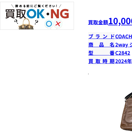
10,00
買取金額
ブランド
COAC
商品名
2way
型番
C2842
買取時期
2024