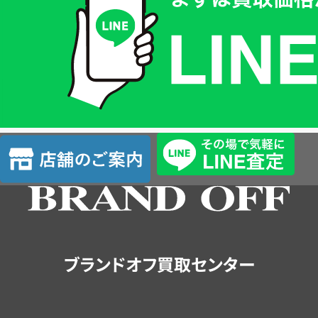
価
格
は
LINE
簡
単
査
店
定
舗
の
ご
案
内
ブランドオフ買取センター