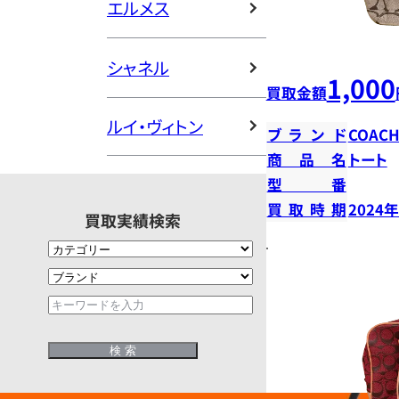
エルメス
シャネル
1,000
買取金額
ルイ・ヴィトン
ブランド
COAC
商品名
トート
型番
買取時期
2024
買取実績検索