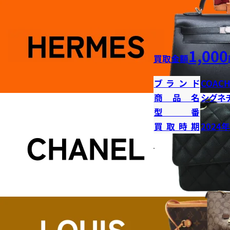
1,000
買取金額
ブランド
COAC
商品名
シグネ
型番
買取時期
2024