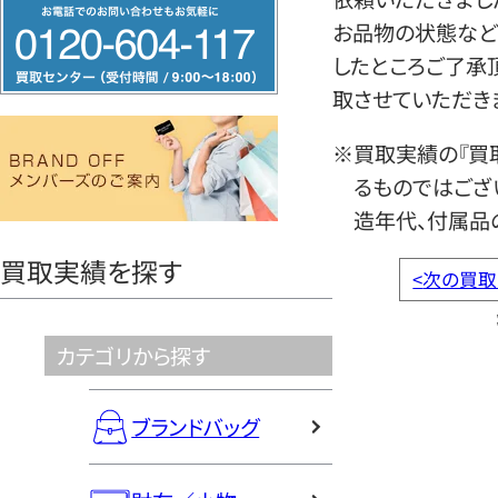
フ
お品物の状態など
リ
したところご了承
ー
取させていただき
ダ
イ
※買取実績の『買
ヤ
るものではござ
ル
造年代、付属品
0120604117
買取実績を探す
<
次の買取
カテゴリから探す
ブランドバッグ