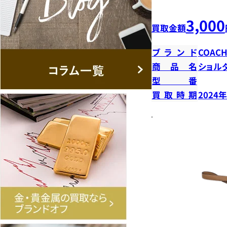
3,000
買取金額
ブランド
COAC
商品名
ショル
型番
買取時期
2024