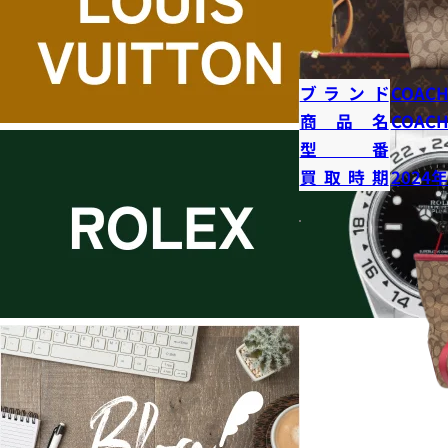
ブランド
COAC
商品名
COAC
型番
買取時期
2024