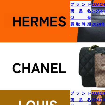
ブランド
COAC
商品名
シグネ
型番
買取時期
2024
ブランド
COAC
商品名
COAC