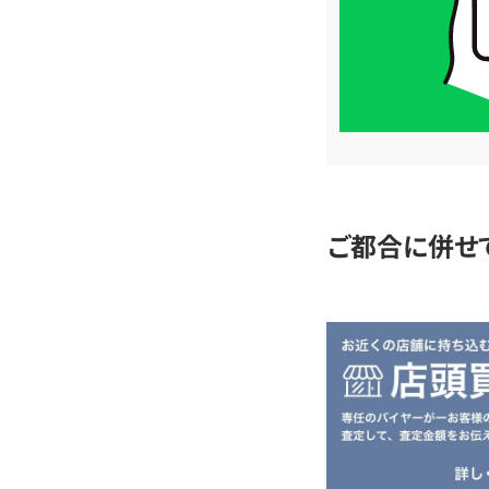
は
LINE
簡
単
査
定
ご都合に併せ