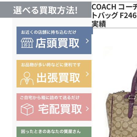
COACH コ
選べる買取方法!
トバッグ F24
実績