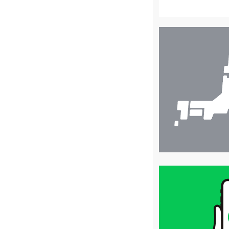
店
舗
検
索
買
取
価
格