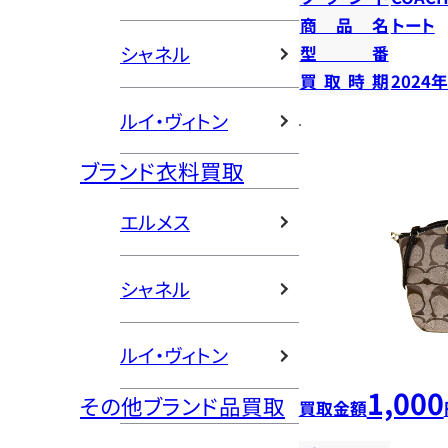
商品名
トート
シャネル
型番
買取時期
2024
ルイ・ヴィトン
ブランド衣料買取
エルメス
シャネル
ルイ・ヴィトン
1,000
その他ブランド品買取
買取金額