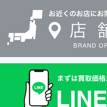
店
0120604117
舗
検
索
買
取
価
格
は
LINE