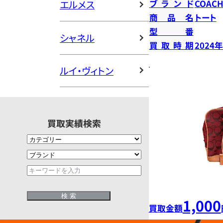
エルメス
ブランド
COAC
商品名
トート
型番
シャネル
買取時期
2024
ルイ・ヴィトン
買取実績検索
1,000
買取金額