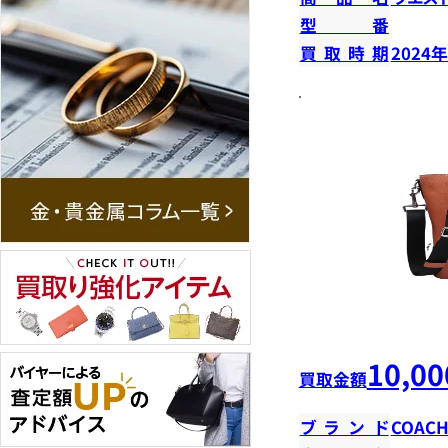
型番
買取時期
2024
10,00
買取金額
ブランド
COAC