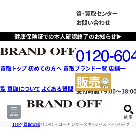
質・買取センター
お問い合わせ
健康保険証での本人確認終了のお知らせ▶
フ
リ
ー
ダ
買取トップ
初めての方へ
買取ブランド一覧
店舗一
イ
販
ヤ
売
覧
買取について
よくある質問
受付時間 / 9:00～18:0
ル
サ
0120604117
イ
ト
TOP
買取実績
COACH コーチ レザー×キャンバス トートバッグ F2