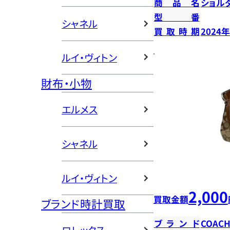
商品名
ショル
型番
シャネル
買取時期
2024
ルイ・ヴィトン
財布・小物
エルメス
シャネル
ルイ・ヴィトン
2,000
買取金額
ブランド時計買取
ブランド
COAC