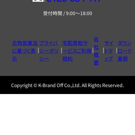
リ
受付時間 / 9:00～18:00
ー
ダ
イ
会
古物営業法
プライバ
宅配買取サ
サイ
ダウン
ヤ
社
に基づく表
シーポリ
ービスご利用
トマ
ロード
ル
概
示
シー
規約
ップ
書類
0120604117
要
Copyright © K-Brand Off Co.,Ltd. All Rights Reserved.