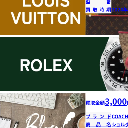
型番
買取時期
2024
3,000
買取金額
ブランド
COAC
商品名
ショル