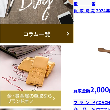
型番
買取時期
2024
2,000
買取金額
ブランド
COAC
商品名
ウエス