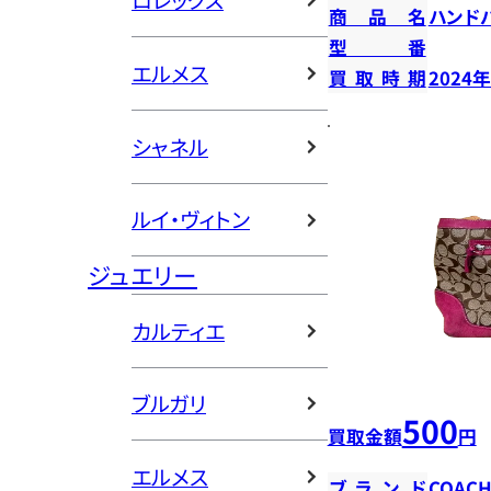
ロレックス
商品名
ハンド
型番
エルメス
買取時期
2024
シャネル
ルイ・ヴィトン
ジュエリー
カルティエ
ブルガリ
500
買取金額
円
エルメス
ブランド
COAC