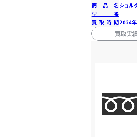
商品名
ショル
型番
買取時期
2024
買取実