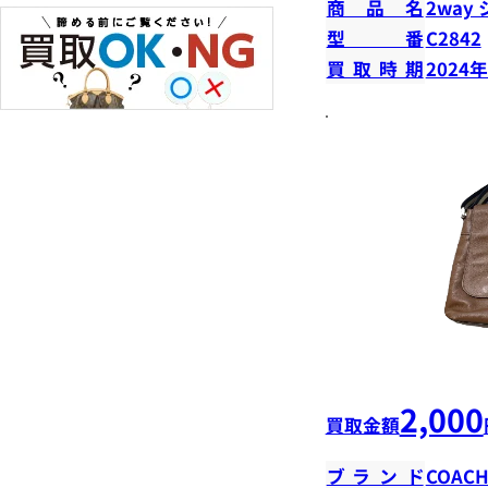
商品名
2way
型番
C2842
買取時期
2024
2,000
買取金額
ブランド
COAC