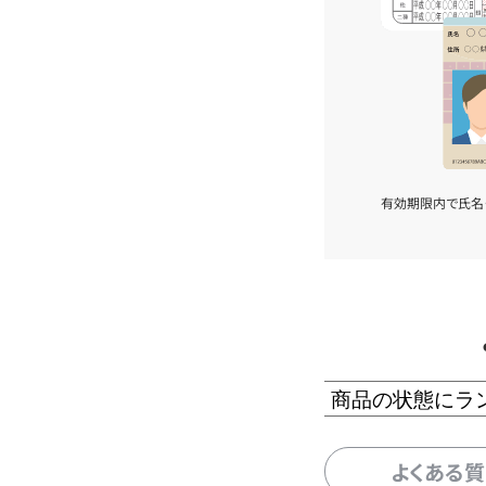
有効期限内で氏名
商品の状態にラ
よくある