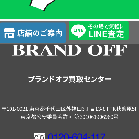
簡
単
査
店
定
舗
の
ご
案
内
ブランドオフ買取センター
〒101-0021 東京都千代田区外神田3丁目13-8 FTK秋葉原5F
東京都公安委員会許可 第301061906960号
フ