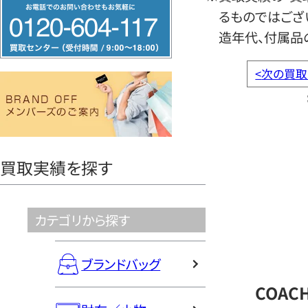
フ
るものではござ
リ
造年代、付属品
ー
ダ
<
次の買取
イ
ヤ
ル
0120604117
買取実績を探す
カテゴリから探す
ブランドバッグ
COAC