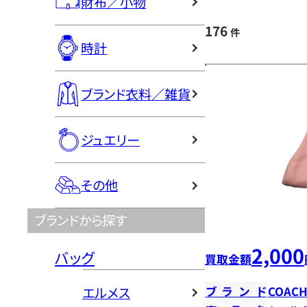
財布／小物
176
件
時計
ブランド衣料／雑貨
ジュエリー
その他
ブランドから探す
2,000
バッグ
買取金額
エルメス
ブランド
COAC