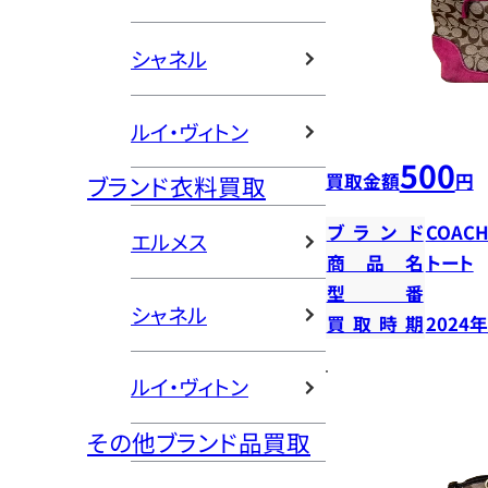
シャネル
ルイ・ヴィトン
500
買取金額
円
ブランド衣料買取
ブランド
COAC
エルメス
商品名
トート
型番
シャネル
買取時期
2024
ルイ・ヴィトン
その他ブランド品買取