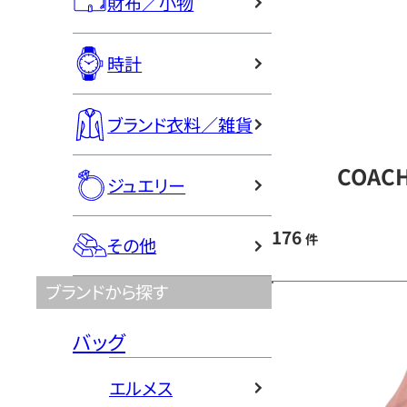
財布／小物
時計
ブランド衣料／雑貨
COAC
ジュエリー
176
件
その他
ブランドから探す
バッグ
エルメス