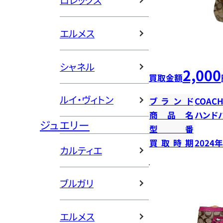
ロレックス
エルメス
シャネル
2,000
買取金額
ルイ・ヴィトン
ブランド
COAC
商品名
ハンド
ジュエリー
型番
買取時期
2024
カルティエ
ブルガリ
エルメス