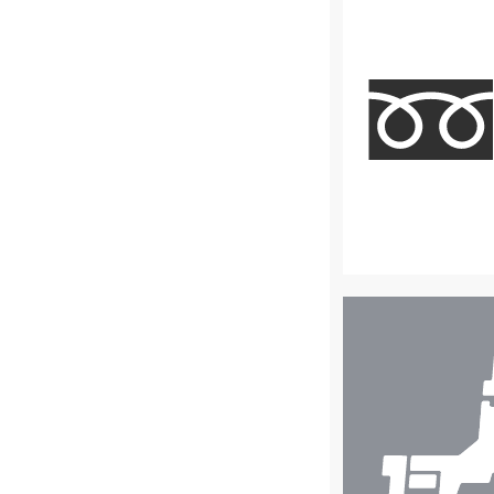
店
舗
検
索