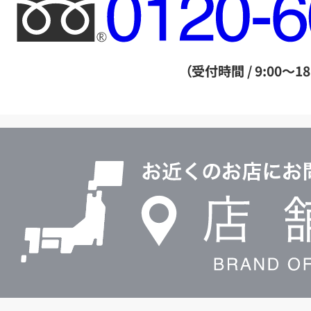
フ
リ
ー
ダ
（受付時間 / 9:00～18
イ
ヤ
ル
店
0120604117
舗
検
索