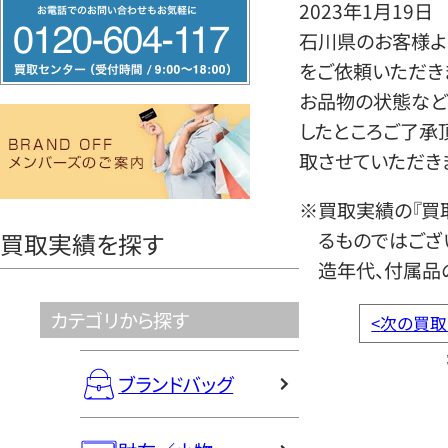
フ
2023年1月19日
リ
石川県のお客様よ
ー
をご依頼いただき
ダ
お品物の状態など
イ
したところご了承
ヤ
取させていただき
ル
※買取実績の『買
0120604117
るものではござ
買取実績を探す
造年代、付属品
カテゴリから探す
<
次の買取
ブランドバッグ