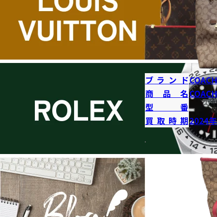
ブランド
COAC
商品名
COAC
型番
買取時期
2024