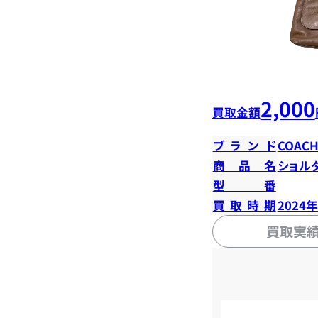
2,000
買取金額
ブランド
COAC
商品名
ショル
型番
買取時期
2024
買取実