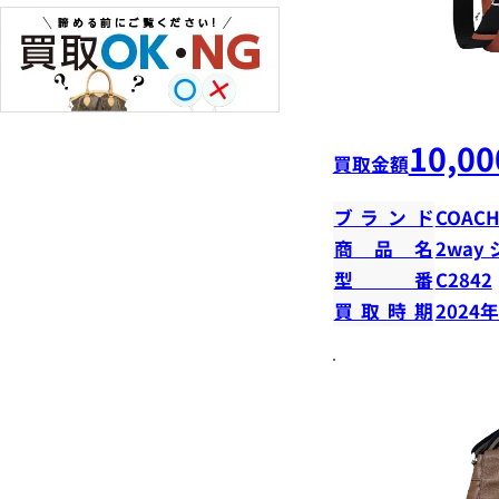
10,00
買取金額
ブランド
COAC
商品名
2way
型番
C2842
買取時期
2024