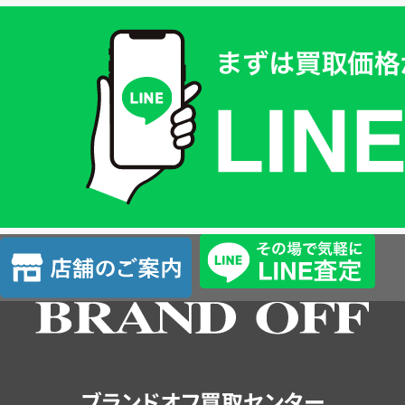
買
取
価
格
は
LINE
簡
単
査
店
定
舗
の
ご
案
内
ブランドオフ買取センター