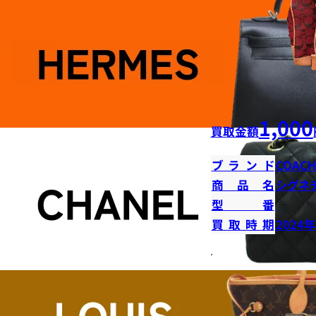
1,000
買取金額
ブランド
COAC
商品名
シグネ
型番
買取時期
2024