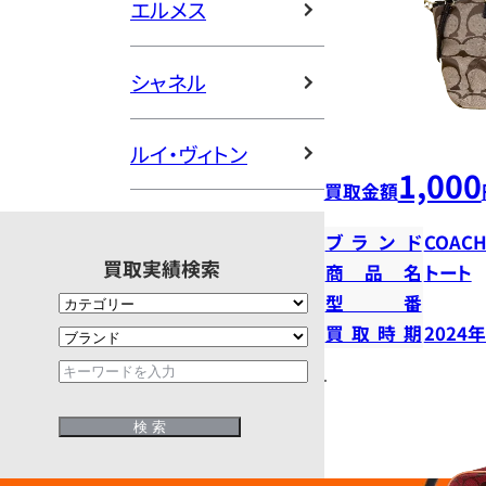
エルメス
シャネル
ルイ・ヴィトン
1,000
買取金額
ブランド
COAC
買取実績検索
商品名
トート
型番
買取時期
2024