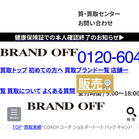
質・買取センター
お問い合わせ
健康保険証での本人確認終了のお知らせ▶
フ
リ
ー
ダ
買取トップ
初めての方へ
買取ブランド一覧
店舗一
イ
販
ヤ
売
覧
買取について
よくある質問
受付時間 / 9:00～18:0
ル
サ
0120604117
イ
ト
TOP
買取実績
COACH コーチ ショルダートート バッグ キャンバス