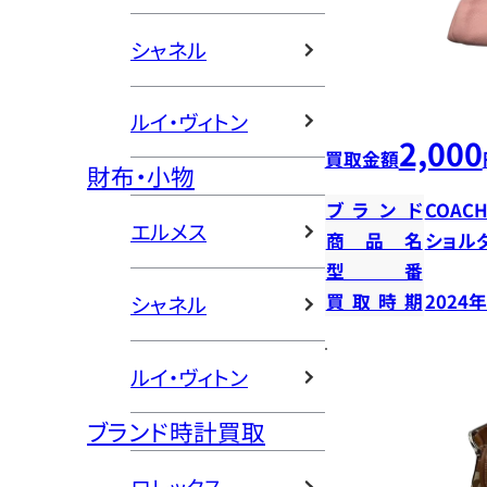
シャネル
ルイ・ヴィトン
2,000
買取金額
財布・小物
ブランド
COAC
エルメス
商品名
ショル
型番
買取時期
2024
シャネル
ルイ・ヴィトン
ブランド時計買取