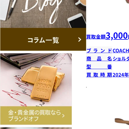
3,000
買取金額
ブランド
COAC
商品名
ショル
型番
買取時期
2024