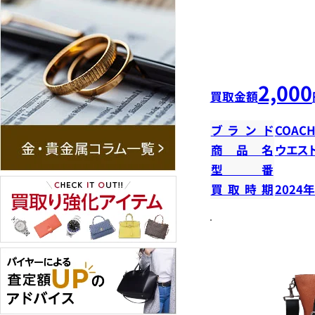
2,000
買取金額
ブランド
COAC
商品名
ウエス
型番
買取時期
2024