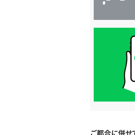
買
取
価
格
は
LINE
簡
単
査
定
ご都合に併せ