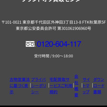
〒101-0021 東京都千代田区外神田3丁目13-8 FTK秋葉原5F
東京都公安委員会許可 第301061906960号
フ
リ
受付時間 / 9:00～18:00
ー
ダ
イ
会
古物営業法
プライバ
宅配買取サ
サイ
ダウン
ヤ
社
に基づく表
シーポリ
ービスご利用
トマ
ロード
ル
概
示
シー
規約
ップ
書類
0120604117
要