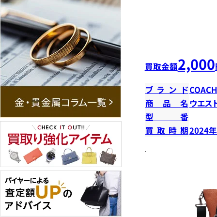
2,000
買取金額
ブランド
COAC
商品名
ウエス
型番
買取時期
2024