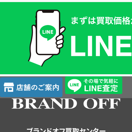
買
取
価
格
は
LINE
簡
単
査
店
定
舗
の
ご
案
内
ブランドオフ買取センター