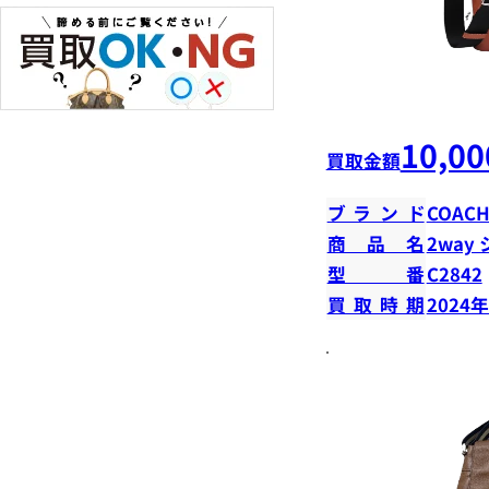
10,00
買取金額
ブランド
COAC
商品名
2way
型番
C2842
買取時期
2024