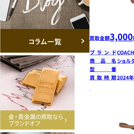
3,000
買取金額
ブランド
COAC
商品名
ショル
型番
買取時期
2024