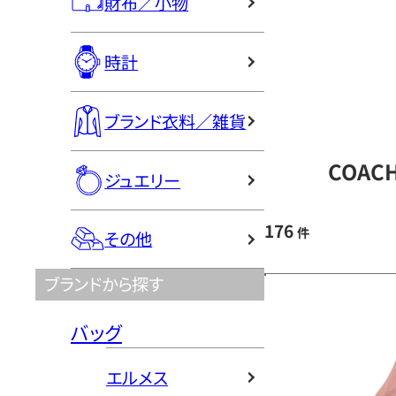
財布／小物
時計
ブランド衣料／雑貨
COAC
ジュエリー
176
件
その他
ブランドから探す
バッグ
エルメス