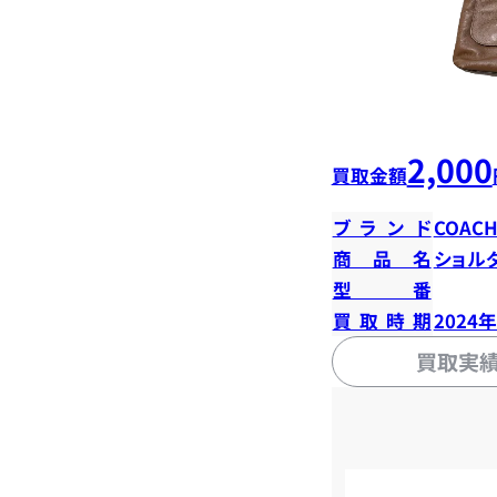
2,000
買取金額
ブランド
COAC
商品名
ショル
型番
買取時期
2024
買取実