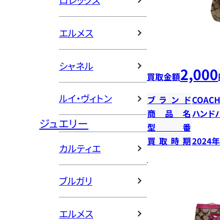
ロレックス
エルメス
シャネル
2,000
買取金額
ルイ・ヴィトン
ブランド
COAC
商品名
ハンド
ジュエリー
型番
買取時期
2024
カルティエ
ブルガリ
エルメス