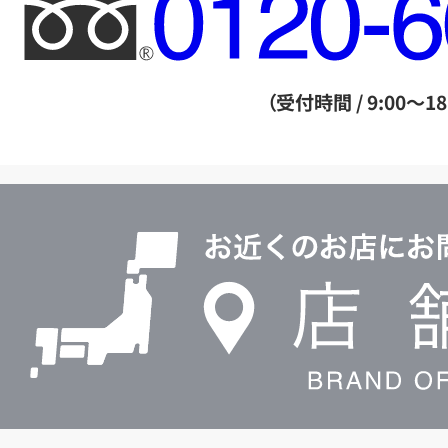
フ
リ
ー
ダ
（受付時間 / 9:00～18
イ
ヤ
ル
店
0120604117
舗
検
索