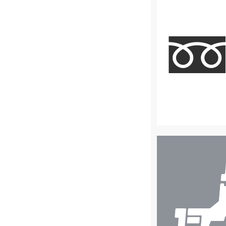
店
舗
検
索