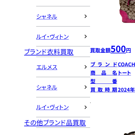
シャネル
ルイ・ヴィトン
500
買取金額
円
ブランド衣料買取
ブランド
COAC
エルメス
商品名
トート
型番
シャネル
買取時期
2024
ルイ・ヴィトン
その他ブランド品買取