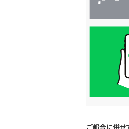
買
取
価
格
は
LINE
簡
単
査
定
ご都合に併せ