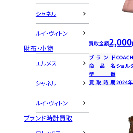
シャネル
ルイ・ヴィトン
2,000
買取金額
財布・小物
ブランド
COAC
エルメス
商品名
ショル
型番
買取時期
2024
シャネル
ルイ・ヴィトン
ブランド時計買取