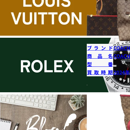
ブランド
COAC
商品名
COAC
型番
買取時期
2024