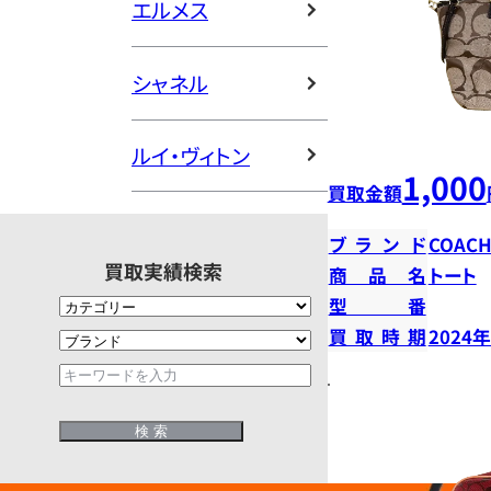
エルメス
シャネル
ルイ・ヴィトン
1,000
買取金額
ブランド
COAC
買取実績検索
商品名
トート
型番
買取時期
2024