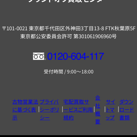
〒101-0021 東京都千代田区外神田3丁目13-8 FTK秋葉原5F
東京都公安委員会許可 第301061906960号
フ
リ
受付時間 / 9:00～18:00
ー
ダ
イ
会
古物営業法
プライバ
宅配買取サ
サイ
ダウン
ヤ
社
に基づく表
シーポリ
ービスご利用
トマ
ロード
ル
概
示
シー
規約
ップ
書類
0120604117
要