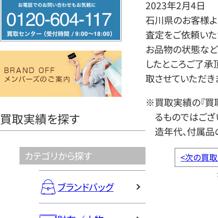
フ
2023年2月4日
リ
石川県のお客様より
ー
査定をご依頼いた
ダ
お品物の状態など
イ
したところご了承
ヤ
取させていただき
ル
※買取実績の『買
0120604117
るものではござ
買取実績を探す
造年代、付属品
カテゴリから探す
<
次の買取
ブランドバッグ