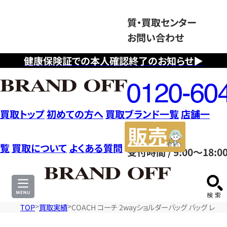
質・買取センター
お問い合わせ
健康保険証での本人確認終了のお知らせ▶
フ
リ
ー
ダ
買取トップ
初めての方へ
買取ブランド一覧
店舗一
イ
販
ヤ
売
覧
買取について
よくある質問
受付時間 / 9:00～18:0
ル
サ
0120604117
イ
ト
TOP
買取実績
COACH コーチ 2wayショルダーバッグ バッグ レ