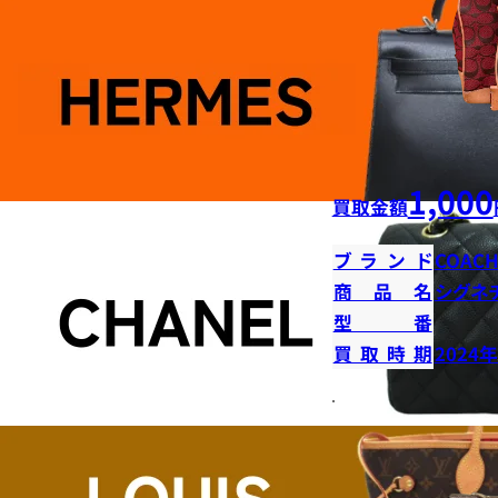
1,000
買取金額
ブランド
COAC
商品名
シグネ
型番
買取時期
2024