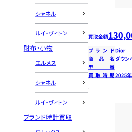
シャネル
130,0
ルイ・ヴィトン
買取金額
財布・小物
ブランド
Dior
商品名
ダウン
エルメス
型番
買取時期
2025
シャネル
ルイ・ヴィトン
ブランド時計買取