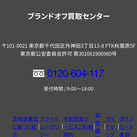
案
内
ブランドオフ買取センター
〒101-0021 東京都千代田区外神田3丁目13-8 FTK秋葉原5F
東京都公安委員会許可 第301061906960号
フ
リ
受付時間 / 9:00～18:00
ー
ダ
イ
会
古物営業法
プライバ
宅配買取サ
サイ
ダウン
ヤ
社
に基づく表
シーポリ
ービスご利用
トマ
ロード
ル
概
示
シー
規約
ップ
書類