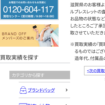
フ
滋賀県のお客様より
リ
ルブレスレットの
ー
お品物の状態など
ダ
したところご了承
イ
取させていただき
ヤ
ル
※買取実績の『買
0120604117
るものではござ
買取実績を探す
造年代、付属品
<
次の買取
カテゴリから探す
ブランドバッグ