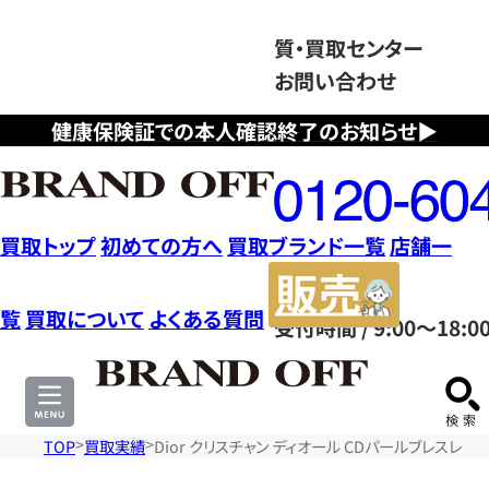
質・買取センター
お問い合わせ
健康保険証での本人確認終了のお知らせ▶
フ
リ
ー
ダ
買取トップ
初めての方へ
買取ブランド一覧
店舗一
イ
販
ヤ
売
覧
買取について
よくある質問
受付時間 / 9:00～18:0
ル
サ
0120604117
イ
ト
TOP
買取実績
Dior クリスチャン ディオール CDパールブレスレッ