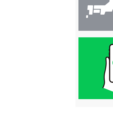
買
取
価
格
は
LINE
簡
単
査
定