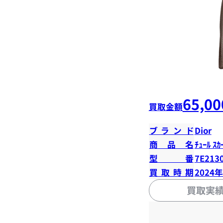
65,00
買取金額
ブランド
Dior
商品名
ﾁｭｰﾙ ｽｶ
型番
7E213
買取時期
2024
買取実