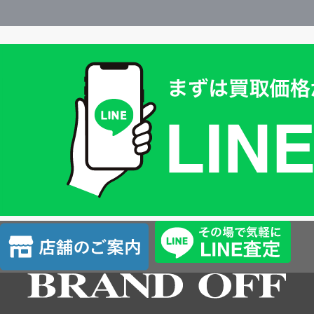
買
取
価
格
は
LINE
簡
単
査
店
定
舗
の
ご