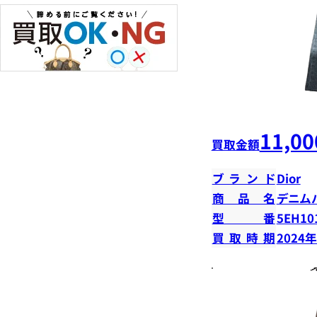
11,00
買取金額
ブランド
Dior
商品名
デニムパ
型番
5EH10
買取時期
2024