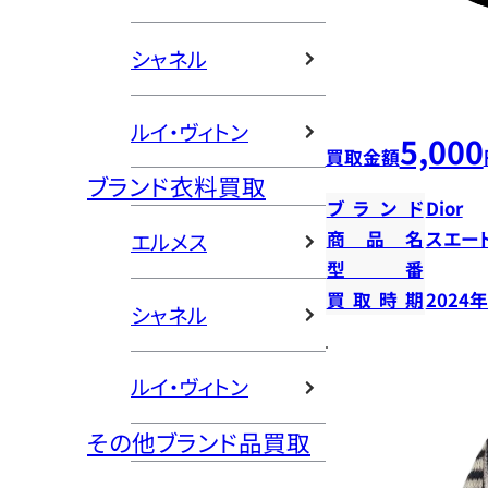
シャネル
ルイ・ヴィトン
5,000
買取金額
ブランド衣料買取
ブランド
Dior
商品名
スエー
エルメス
型番
買取時期
2024
シャネル
ルイ・ヴィトン
その他ブランド品買取