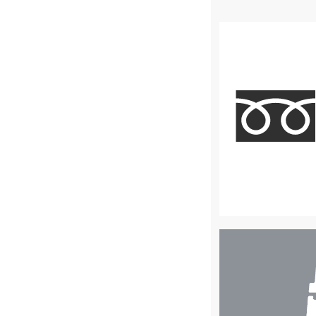
店
舗
検
索