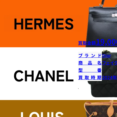
19,00
買取金額
ブランド
Dior
商品名
フェイ
型番
買取時期
2024