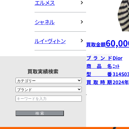
エルメス
シャネル
60,00
ルイ・ヴィトン
買取金額
ブランド
Dior
商品名
ﾆｯﾄ
買取実績検索
型番
314S0
買取時期
2024