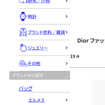
財布／小物
時計
ブランド衣料／雑貨
Dior フ
ジュエリー
19
件
その他
ブランドから探す
バッグ
エルメス