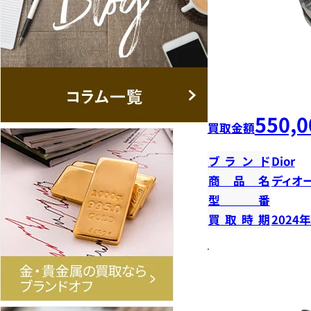
550,0
買取金額
ブランド
Dior
商品名
ディオ
型番
買取時期
2024