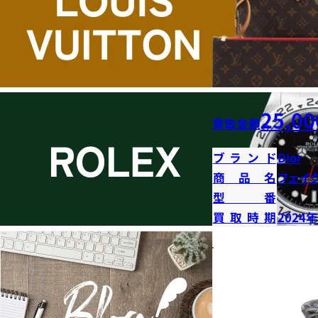
25,00
買取金額
ブランド
Dior
商品名
フェイ
型番
買取時期
2024