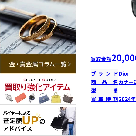
20,00
買取金額
ブランド
Dior
商品名
カナー
型番
買取時期
2024