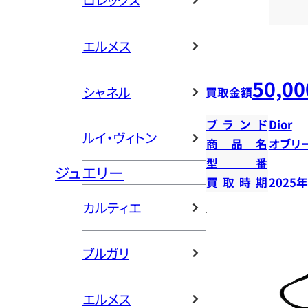
ロレックス
エルメス
50,00
シャネル
買取金額
ブランド
Dior
ルイ・ヴィトン
商品名
オブリ
型番
ジュエリー
買取時期
2025
カルティエ
ブルガリ
エルメス