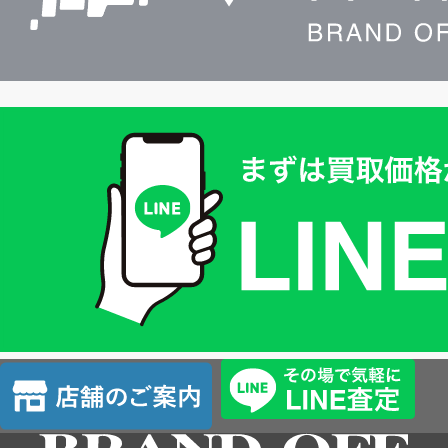
買
取
価
格
は
LINE
簡
単
査
店
定
舗
の