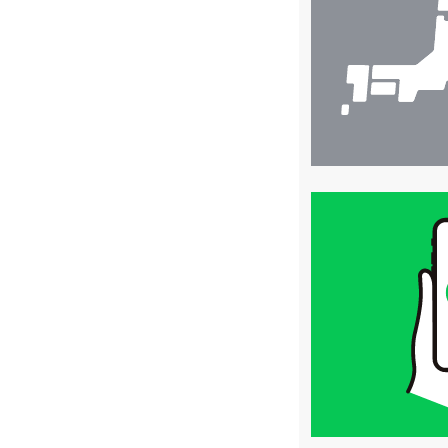
索
買
取
価
格
は
LINE
簡
単
査