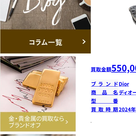
550,0
買取金額
ブランド
Dior
商品名
ディオ
型番
買取時期
2024