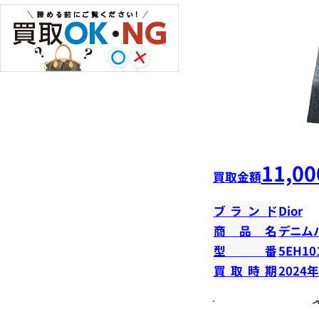
11,00
買取金額
ブランド
Dior
商品名
デニムパ
型番
5EH10
買取時期
2024