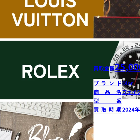
25,00
買取金額
ブランド
Dior
商品名
フェイ
型番
買取時期
2024