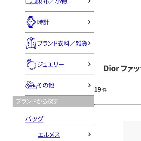
財布／小物
時計
ブランド衣料／雑貨
ジュエリー
Dior フ
その他
19
件
ブランドから探す
バッグ
エルメス