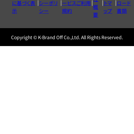
に基づく表
シーポリ
ービスご利用
トマ
ロード
ル
概
示
シー
規約
ップ
書類
0120604117
要
Copyright © K-Brand Off Co.,Ltd. All Rights Reserved.