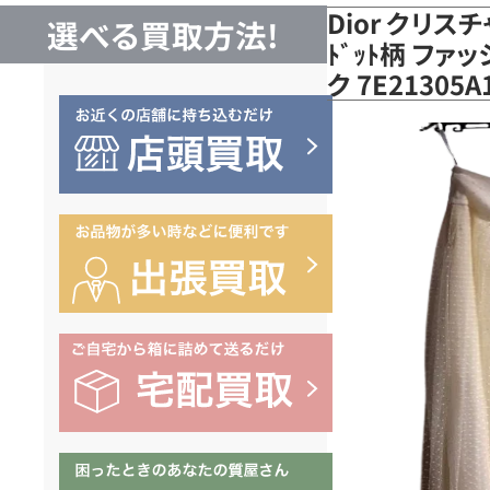
Dior クリスチ
選べる買取方法!
ﾄﾞｯﾄ柄 ファ
ク 7E2130