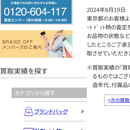
フ
2024年8月19日
リ
東京都のお客様よりク
ー
ｰﾄ ﾄﾞｯﾄ柄の
ダ
お品物の状態など
イ
したところご了承
ヤ
取させていただき
ル
0120604117
※買取実績の『買
買取実績を探す
るものではござ
造年代、付属品
カテゴリから探す
<
次の買取
ブランドバッグ