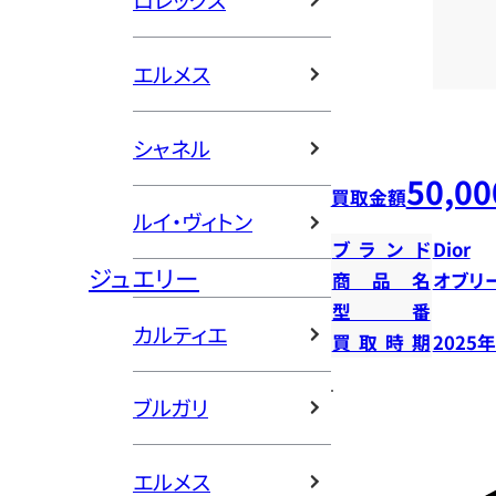
ロレックス
エルメス
シャネル
50,00
買取金額
ルイ・ヴィトン
ブランド
Dior
ジュエリー
商品名
オブリ
型番
カルティエ
買取時期
2025
ブルガリ
エルメス