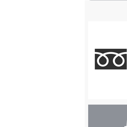
店
舗
検