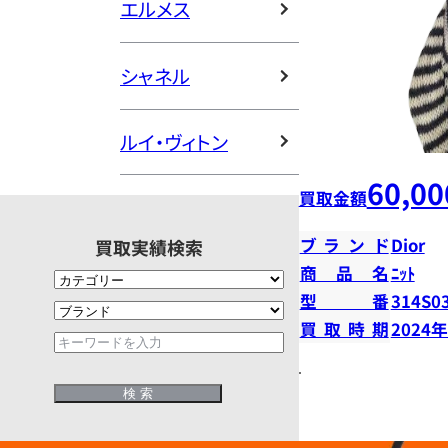
エルメス
シャネル
ルイ・ヴィトン
60,00
買取金額
ブランド
Dior
買取実績検索
商品名
ﾆｯﾄ
型番
314S0
買取時期
2024