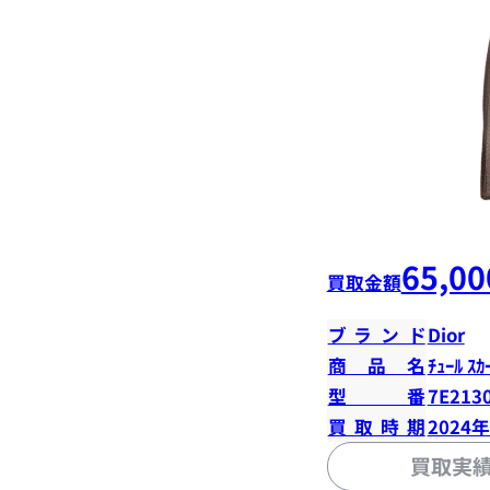
65,00
買取金額
ブランド
Dior
商品名
ﾁｭｰﾙ ｽｶ
型番
7E213
買取時期
2024
買取実