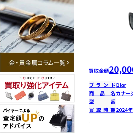
20,00
買取金額
ブランド
Dior
商品名
カナー
型番
買取時期
2024