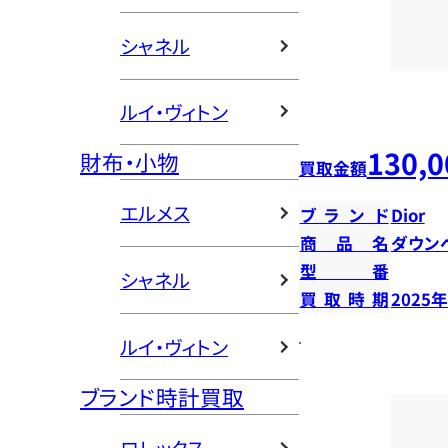
シャネル
ルイ・ヴィトン
130,0
財布・小物
買取金額
エルメス
ブランド
Dior
商品名
ダウン
型番
シャネル
買取時期
2025
ルイ・ヴィトン
ブランド時計買取