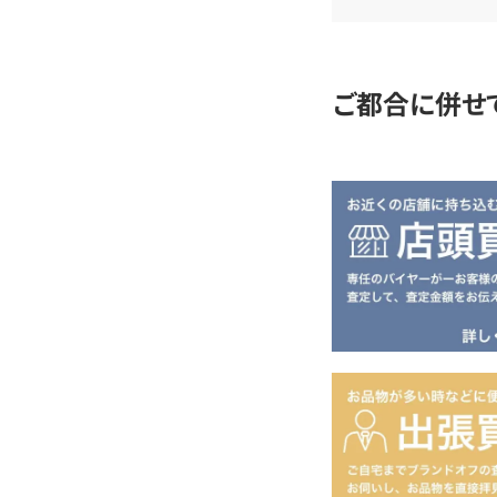
定
ご都合に併せ