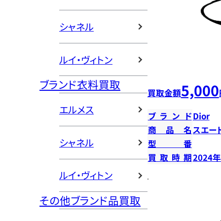
シャネル
ルイ・ヴィトン
ブランド衣料買取
5,000
買取金額
エルメス
ブランド
Dior
商品名
スエー
シャネル
型番
買取時期
2024
ルイ・ヴィトン
その他ブランド品買取