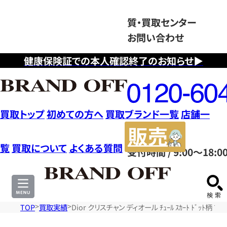
質・買取センター
お問い合わせ
健康保険証での本人確認終了のお知らせ▶
フ
リ
ー
ダ
買取トップ
初めての方へ
買取ブランド一覧
店舗一
イ
販
ヤ
売
覧
買取について
よくある質問
受付時間 / 9:00～18:0
ル
サ
0120604117
イ
ト
TOP
買取実績
Dior クリスチャン ディオール ﾁｭｰﾙ ｽｶｰﾄ ﾄﾞｯﾄ