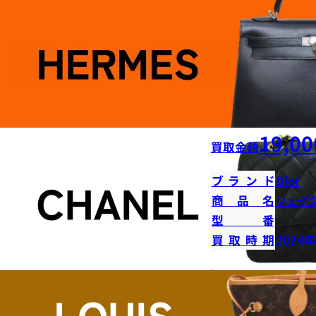
19,00
買取金額
ブランド
Dior
商品名
フェイ
型番
買取時期
2024