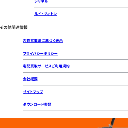
シャネル
ルイ・ヴィトン
その他関連情報
古物営業法に基づく表示
プライバシーポリシー
宅配買取サービスご利用規約
会社概要
サイトマップ
ダウンロード書類