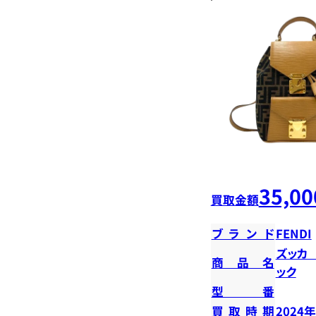
35,00
買取金額
ブランド
FENDI
ズッカ
商品名
ック
型番
買取時期
2024