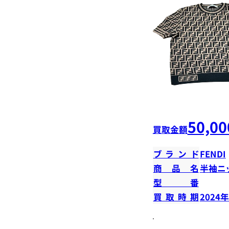
50,00
買取金額
ブランド
FENDI
商品名
半袖ニ
型番
買取時期
2024