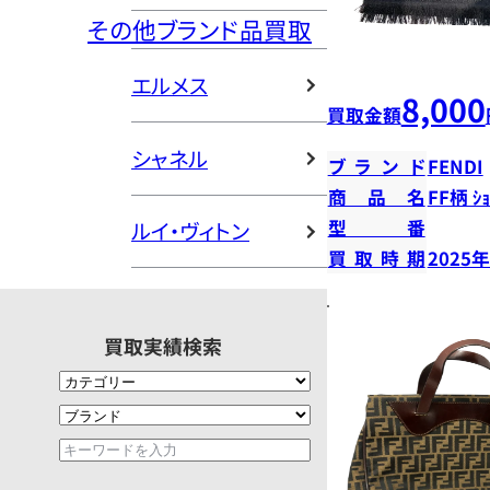
その他ブランド品買取
エルメス
8,000
買取金額
シャネル
ブランド
FENDI
商品名
FF柄 ｼｮ
型番
ルイ・ヴィトン
買取時期
2025
買取実績検索