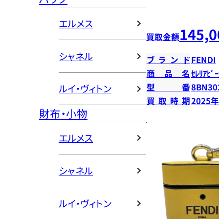
エルメス
145,0
買取金額
シャネル
ブランド
FENDI
商品名
ｾﾚﾘｱﾋﾟｰ
型番
8BN30
ルイ・ヴィトン
買取時期
2025
財布・小物
エルメス
シャネル
ルイ・ヴィトン