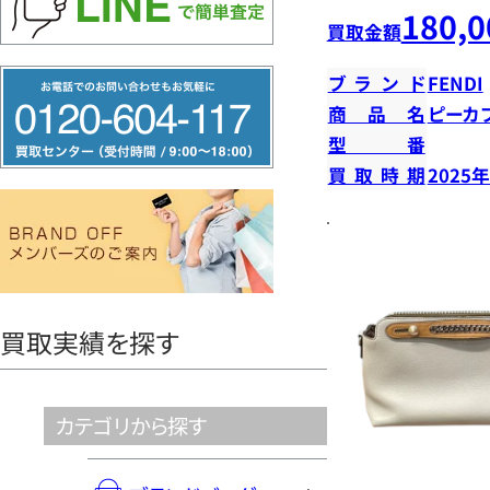
180,0
買取金額
フ
ブランド
FENDI
リ
商品名
ピーカ
型番
ー
買取時期
2025
ダ
イ
ヤ
ル
0120604117
買取実績を探す
カテゴリから探す