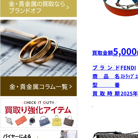
5,000
買取金額
ブランド
FENDI
商品名
ｽﾄﾗｯﾌﾟﾕ
型番
買取時期
2025