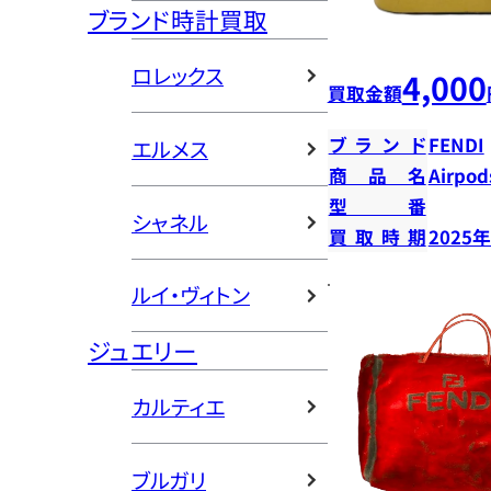
ブランド時計買取
ロレックス
4,000
買取金額
ブランド
FENDI
エルメス
商品名
Airpo
型番
シャネル
買取時期
2025
ルイ・ヴィトン
ジュエリー
カルティエ
ブルガリ