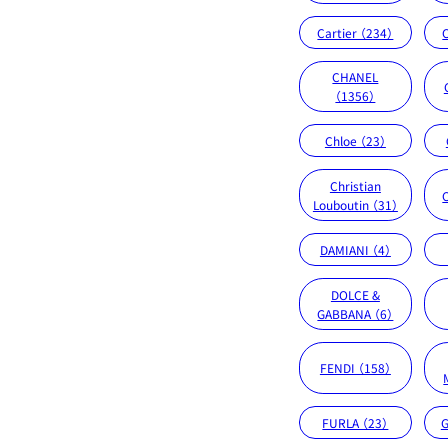
Cartier （234）
CHANEL
（1356）
Chloe （23）
Christian
Louboutin （31）
DAMIANI （4）
DOLCE &
GABBANA （6）
FENDI （158）
FURLA （23）
G