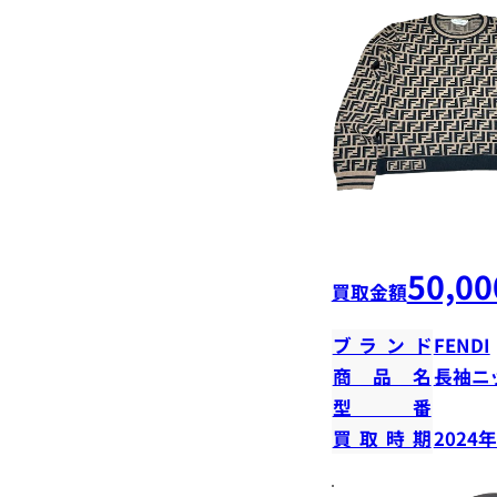
50,00
買取金額
ブランド
FENDI
商品名
長袖ニ
型番
買取時期
2024