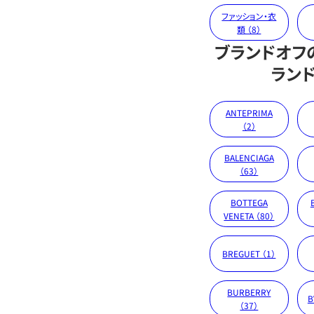
ファッション・衣
類 （8）
ブランドオフ
ラン
ANTEPRIMA
（2）
BALENCIAGA
（63）
BOTTEGA
VENETA （80）
BREGUET （1）
BURBERRY
B
（37）