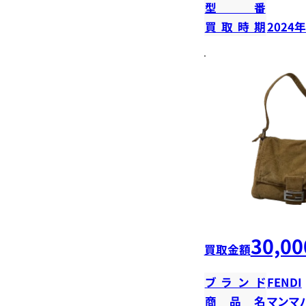
型番
買取時期
2024
30,00
買取金額
ブランド
FENDI
商品名
マンマ