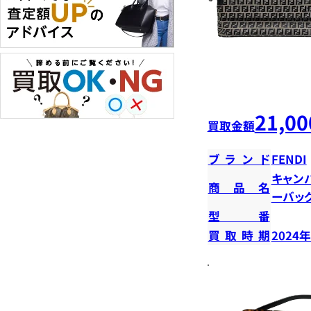
21,00
買取金額
ブランド
FENDI
キャン
商品名
ーバッ
型番
買取時期
2024