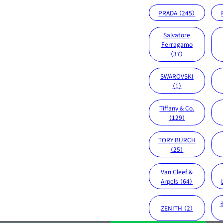
PRADA （245）
Salvatore
Ferragamo
（37）
SWAROVSKI
（1）
Tiffany & Co.
（129）
TORY BURCH
（25）
Van Cleef &
Arpels （64）
ZENITH （2）