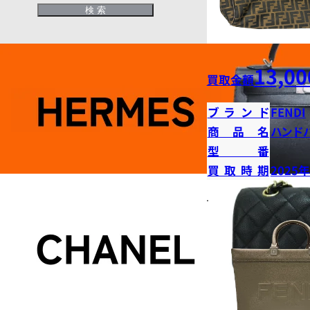
13,00
買取金額
ブランド
FENDI
商品名
ハンド
型番
買取時期
2025