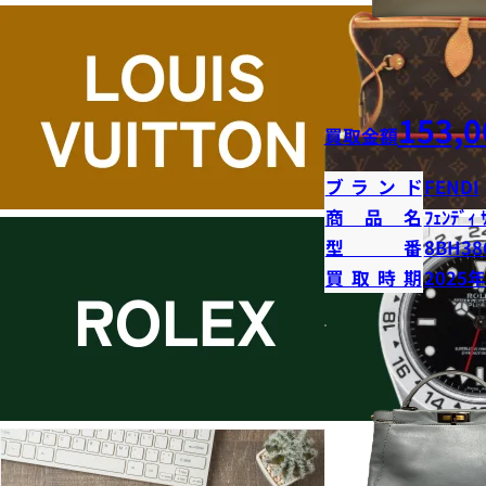
153,0
買取金額
ブランド
FENDI
商品名
ﾌｪﾝﾃﾞｨ 
型番
8BH38
買取時期
2025