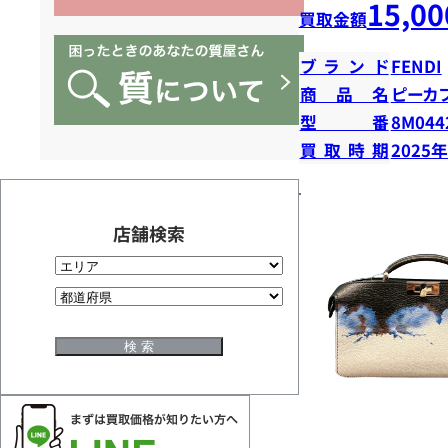
15,00
買取金額
ブランド
FENDI
商品名
ピーカ
型番
8M044
買取時期
2025
店舗検索