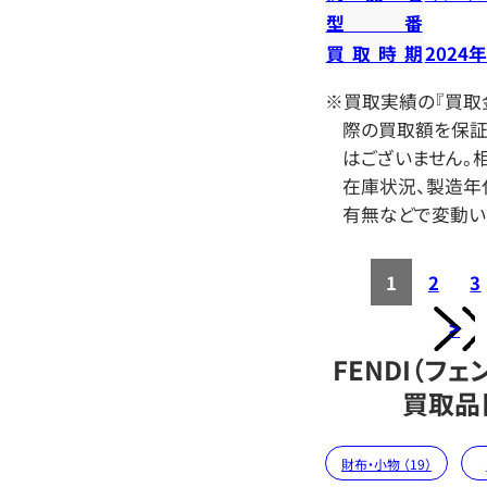
型番
買取時期
2024
※買取実績の『買取
際の買取額を保証
はございません。相
在庫状況、製造年
有無などで変動い
1
2
3
>
FENDI（フェ
買取品
財布・小物 （19）