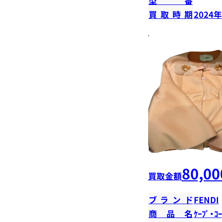
型番
買取時期
2024
80,00
買取金額
ブランド
FENDI
商品名
ｹｰﾌﾟ・ｺｰ