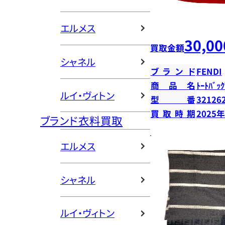
エルメス
30,00
買取金額
シャネル
ブランド
FENDI
商品名
ﾄｰﾄﾊﾞｯｸ
ルイ・ヴィトン
型番
32126
買取時期
2025
ブランド衣料買取
エルメス
シャネル
ルイ・ヴィトン