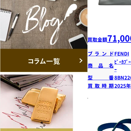
71,00
買取金額
ブランド
FENDI
ﾋﾟｰｶﾌﾞ
商品名
ｰ
型番
8BN22
買取時期
2025