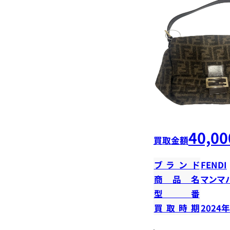
40,00
買取金額
ブランド
FENDI
商品名
マンマ
型番
買取時期
2024