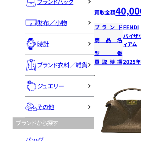
ブランドバッグ
40,00
買取金額
財布／小物
ブランド
FENDI
バイザ
商品名
時計
ィアム
型番
買取時期
2025
ブランド衣料／雑貨
ジュエリー
その他
ブランドから探す
バッグ