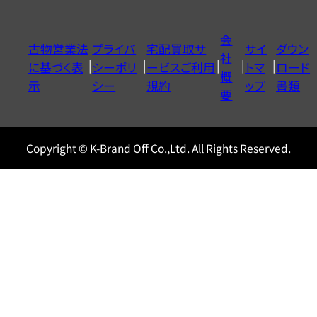
ダ
イ
会
古物営業法
プライバ
宅配買取サ
サイ
ダウン
ヤ
社
に基づく表
シーポリ
ービスご利用
トマ
ロード
ル
概
示
シー
規約
ップ
書類
0120604117
要
Copyright © K-Brand Off Co.,Ltd. All Rights Reserved.