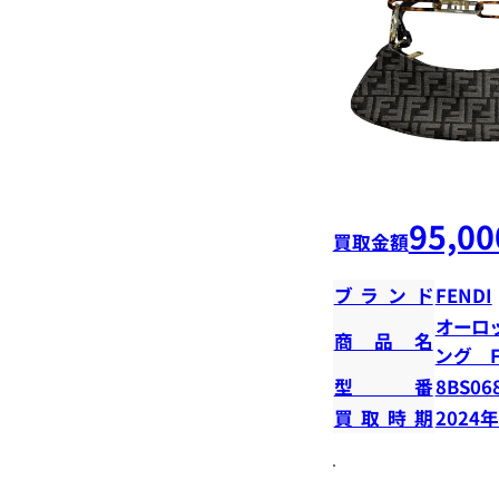
95,00
買取金額
ブランド
FENDI
オーロ
商品名
ング 
型番
8BS06
買取時期
2024