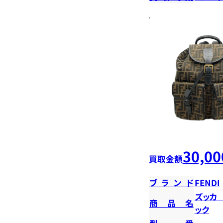
30,00
買取金額
ブランド
FENDI
ズッカ
商品名
ック