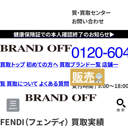
質・買取センター
お問い合わせ
健康保険証での本人確認終了のお知らせ▶
フ
リ
ー
ダ
買取トップ
初めての方へ
買取ブランド一覧
店舗一
イ
販
ヤ
売
覧
買取について
よくある質問
受付時間 / 9:00～18:0
ル
サ
0120604117
イ
ト
FENDI（フェンディ） 買取実績