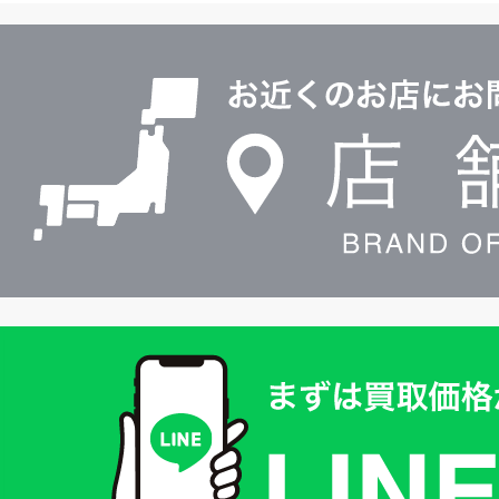
ル
店
0120604117
舗
検
索
買
取
価
格
は