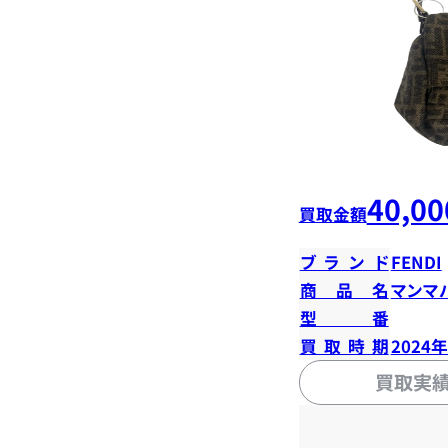
40,00
買取金額
ブランド
FENDI
商品名
マンマ
型番
買取時期
2024
買取実