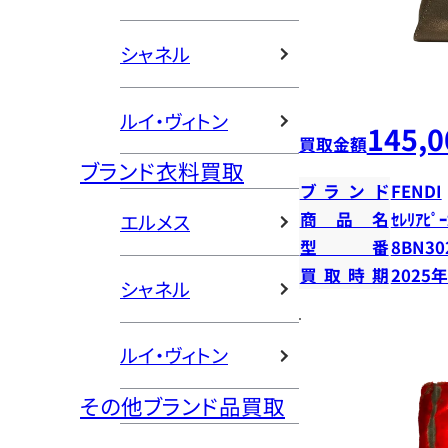
シャネル
ルイ・ヴィトン
145,0
買取金額
ブランド衣料買取
ブランド
FENDI
商品名
ｾﾚﾘｱﾋﾟｰ
エルメス
型番
8BN30
買取時期
2025
シャネル
ルイ・ヴィトン
その他ブランド品買取