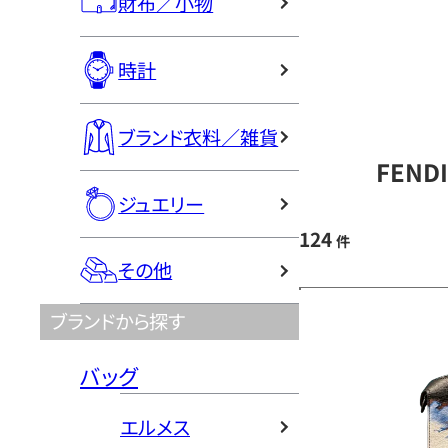
財布／小物
時計
ブランド衣料／雑貨
FEND
ジュエリー
124
件
その他
ブランドから探す
バッグ
エルメス