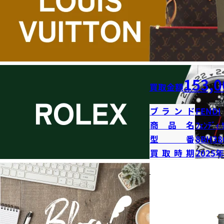
153,0
買取金額
ブランド
FENDI
商品名
ﾌｪﾝﾃﾞｨ 
型番
8BH38
買取時期
2025