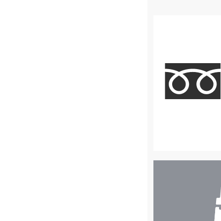
店
舗
検
索