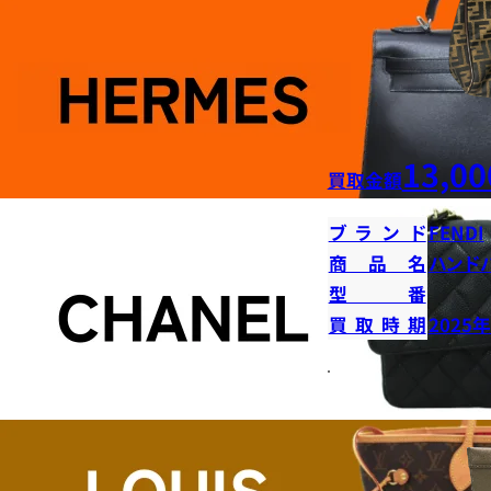
13,00
買取金額
ブランド
FENDI
商品名
ハンド
型番
買取時期
2025