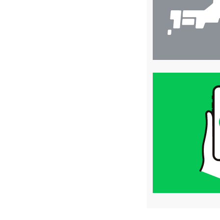
買
取
価
格
は
LINE
簡
単
査
定