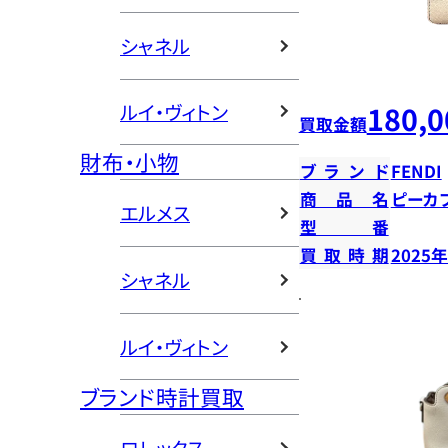
シャネル
180,0
ルイ・ヴィトン
買取金額
財布・小物
ブランド
FENDI
商品名
ピーカ
エルメス
型番
買取時期
2025
シャネル
ルイ・ヴィトン
ブランド時計買取