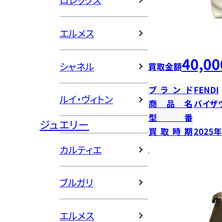
ロレックス
エルメス
40,00
シャネル
買取金額
ブランド
FENDI
ルイ・ヴィトン
商品名
バイザ
型番
ジュエリー
買取時期
2025
カルティエ
ブルガリ
エルメス