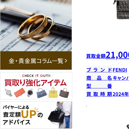
21,00
買取金額
ブランド
FENDI
商品名
キャン
型番
買取時期
2024