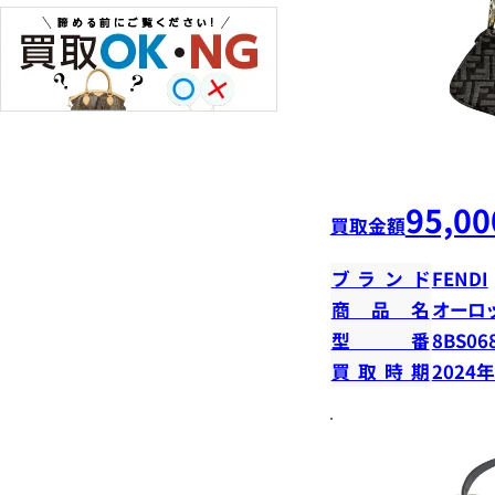
95,00
買取金額
ブランド
FENDI
商品名
オーロ
型番
8BS06
買取時期
2024