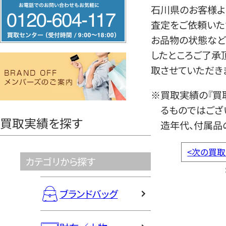
フ
石川県のお客様よ
リ
査定をご依頼いた
ー
お品物の状態など
ダ
したところご了承
イ
取させていただき
ヤ
ル
※買取実績の『買
0120604117
るものではござ
買取実績を探す
造年代、付属品
<
次の買取
カテゴリから探す
ブランドバッグ