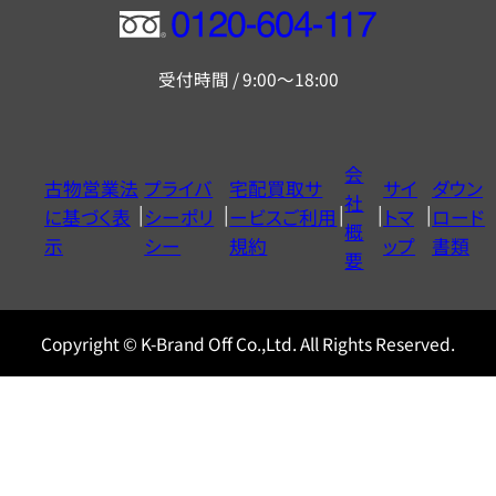
フ
リ
受付時間 / 9:00～18:00
ー
ダ
イ
会
古物営業法
プライバ
宅配買取サ
サイ
ダウン
ヤ
社
に基づく表
シーポリ
ービスご利用
トマ
ロード
ル
概
示
シー
規約
ップ
書類
0120604117
要
Copyright © K-Brand Off Co.,Ltd. All Rights Reserved.