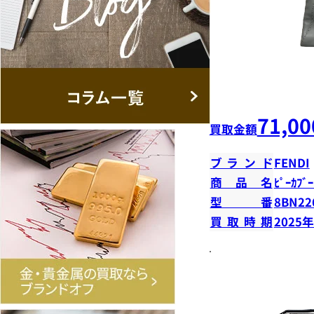
71,00
買取金額
ブランド
FENDI
商品名
ﾋﾟｰｶﾌﾞ
型番
8BN22
買取時期
2025