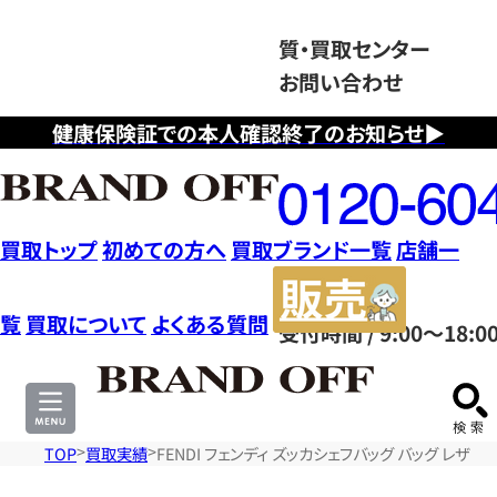
質・買取センター
お問い合わせ
健康保険証での本人確認終了のお知らせ▶
フ
リ
ー
ダ
買取トップ
初めての方へ
買取ブランド一覧
店舗一
イ
販
ヤ
売
覧
買取について
よくある質問
受付時間 / 9:00～18:0
ル
サ
0120604117
イ
ト
TOP
買取実績
FENDI フェンディ ズッカシェフバッグ バッグ レザ