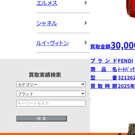
エルメス
シャネル
30,00
ルイ・ヴィトン
買取金額
ブランド
FENDI
商品名
ﾄｰﾄﾊﾞｯｸ
買取実績検索
型番
32126
買取時期
2025