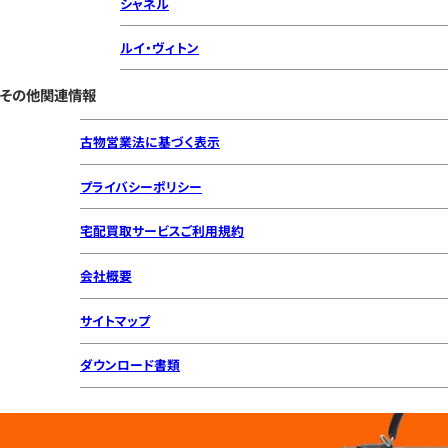
シャネル
ルイ・ヴィトン
その他関連情報
古物営業法に基づく表示
プライバシーポリシー
宅配買取サービスご利用規約
会社概要
サイトマップ
ダウンロード書類