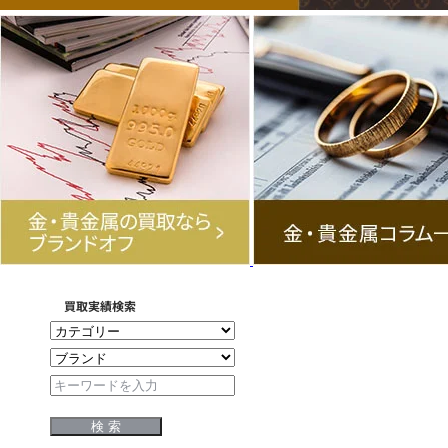
買取実績検索