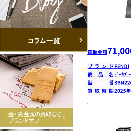
71,00
買取金額
ブランド
FENDI
商品名
ﾋﾟｰｶﾌﾞ
型番
8BN22
買取時期
2025