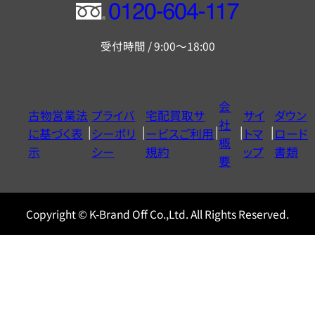
フ
リ
受付時間 / 9:00～18:00
ー
ダ
イ
会
古物営業法
プライバ
宅配買取サ
サイ
ダウン
ヤ
社
に基づく表
シーポリ
ービスご利用
トマ
ロード
ル
概
示
シー
規約
ップ
書類
0120604117
要
Copyright © K-Brand Off Co.,Ltd. All Rights Reserved.