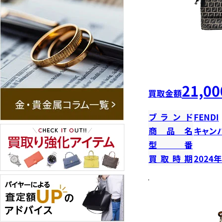
21,00
買取金額
ブランド
FENDI
商品名
キャン
型番
買取時期
2024