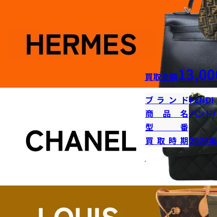
13,00
買取金額
ブランド
FENDI
商品名
ハンド
型番
買取時期
2025