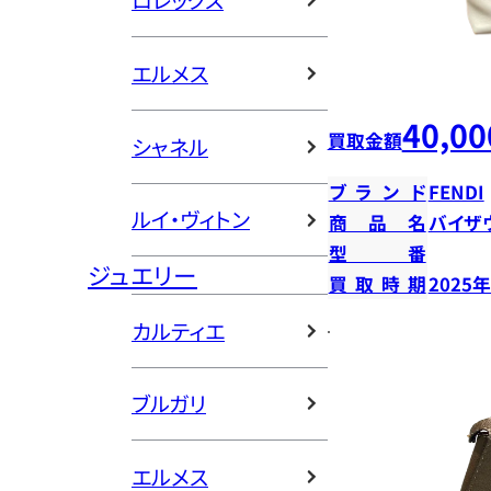
ロレックス
エルメス
40,00
買取金額
シャネル
ブランド
FENDI
ルイ・ヴィトン
商品名
バイザ
型番
ジュエリー
買取時期
2025
カルティエ
ブルガリ
エルメス