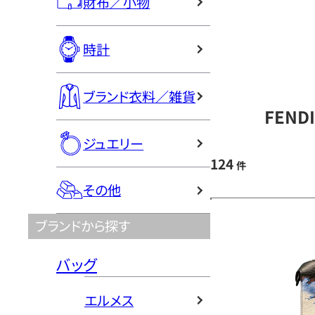
財布／小物
時計
ブランド衣料／雑貨
FEND
ジュエリー
124
件
その他
ブランドから探す
バッグ
エルメス