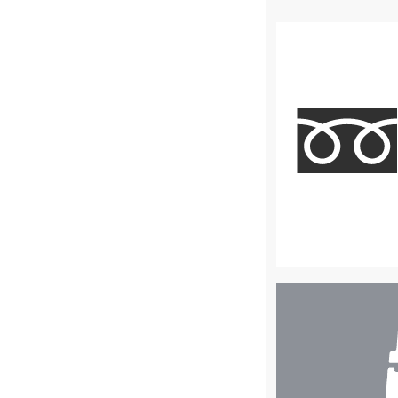
店
舗
検
索