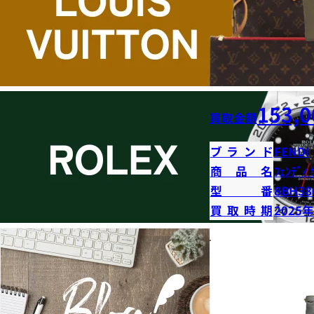
153,0
買取金額
ブランド
FENDI
商品名
ﾌｪﾝﾃﾞｨ 
型番
8BH38
買取時期
2025