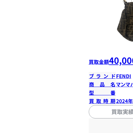
40,00
買取金額
ブランド
FENDI
商品名
マンマ
型番
買取時期
2024
買取実