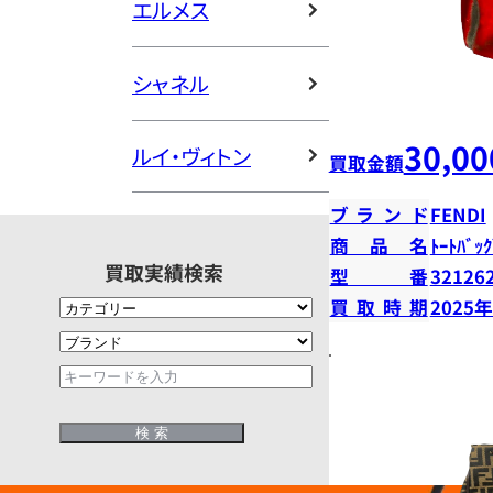
エルメス
シャネル
30,00
ルイ・ヴィトン
買取金額
ブランド
FENDI
商品名
ﾄｰﾄﾊﾞｯｸ
買取実績検索
型番
32126
買取時期
2025