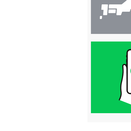
買
取
価
格
は
LINE
簡
単
査
定