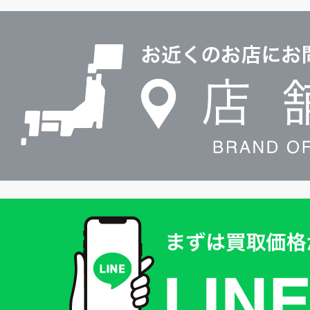
ル
店
0120604117
舗
検
索
買
取
価
格
は