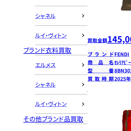
シャネル
ルイ・ヴィトン
145,0
買取金額
ブランド衣料買取
ブランド
FENDI
商品名
ｾﾚﾘｱﾋﾟｰ
エルメス
型番
8BN30
買取時期
2025
シャネル
ルイ・ヴィトン
その他ブランド品買取