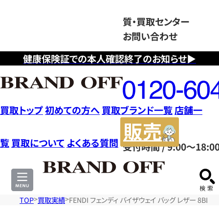
質・買取センター
お問い合わせ
健康保険証での本人確認終了のお知らせ▶
フ
リ
ー
ダ
買取トップ
初めての方へ
買取ブランド一覧
店舗一
イ
販
ヤ
売
覧
買取について
よくある質問
受付時間 / 9:00～18:0
ル
サ
0120604117
イ
ト
TOP
買取実績
FENDI フェンディ バイザウェイ バッグ レザー 8BL