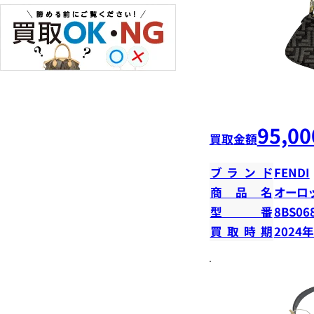
95,00
買取金額
ブランド
FENDI
商品名
オーロ
型番
8BS06
買取時期
2024