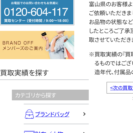
フ
富山県のお客様よ
リ
ご依頼いただきま
ー
お品物の状態など
ダ
したところご了承
イ
取させていただき
ヤ
※買取実績の『買
ル
るものではござ
0120604117
買取実績を探す
造年代、付属品
<
次の買取
カテゴリから探す
ブランドバッグ