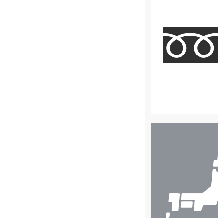
店
舗
検
索