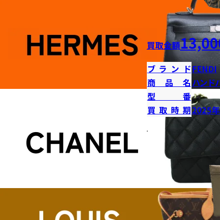
13,00
買取金額
ブランド
FENDI
商品名
ハンド
型番
買取時期
2025