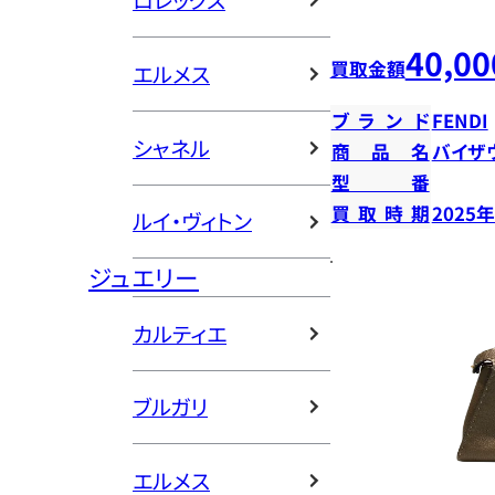
ロレックス
40,00
買取金額
エルメス
ブランド
FENDI
シャネル
商品名
バイザ
型番
買取時期
2025
ルイ・ヴィトン
ジュエリー
カルティエ
ブルガリ
エルメス