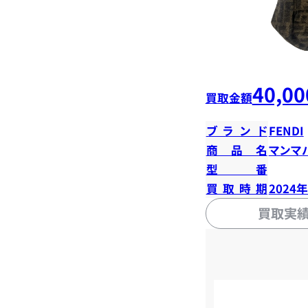
40,00
買取金額
ブランド
FENDI
商品名
マンマ
型番
買取時期
2024
買取実