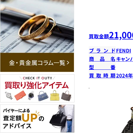
21,00
買取金額
ブランド
FENDI
商品名
キャン
型番
買取時期
2024