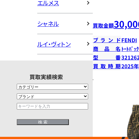
エルメス
30,00
シャネル
買取金額
ブランド
FENDI
ルイ・ヴィトン
商品名
ﾄｰﾄﾊﾞｯｸ
型番
32126
買取時期
2025
買取実績検索