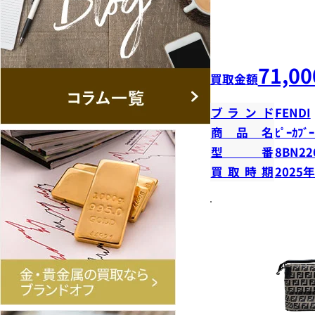
71,00
買取金額
ブランド
FENDI
商品名
ﾋﾟｰｶﾌﾞ
型番
8BN22
買取時期
2025