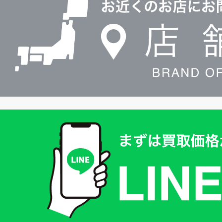
検
索
買
取
価
格
は
LINE
簡
単