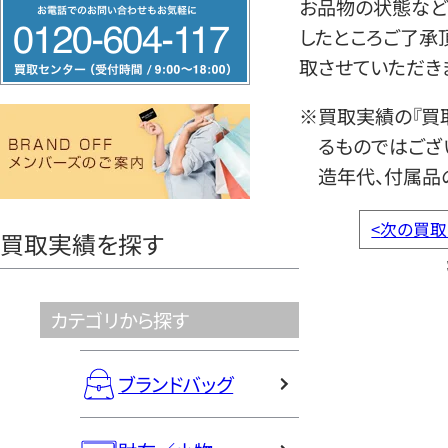
フ
お品物の状態など
リ
したところご了承
ー
取させていただき
ダ
※買取実績の『買
イ
るものではござ
ヤ
造年代、付属品
ル
0120604117
<
次の買取
買取実績を探す
カテゴリから探す
ブランドバッグ