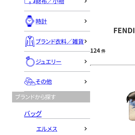
財布／小物
時計
FEND
ブランド衣料／雑貨
124
件
ジュエリー
その他
ブランドから探す
バッグ
エルメス