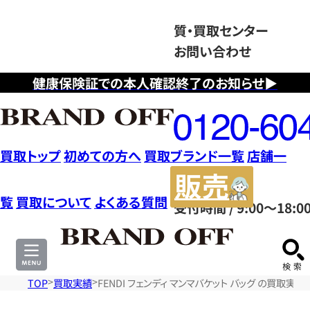
質・買取センター
お問い合わせ
健康保険証での本人確認終了のお知らせ▶
フ
リ
ー
ダ
買取トップ
初めての方へ
買取ブランド一覧
店舗一
イ
販
ヤ
売
覧
買取について
よくある質問
受付時間 / 9:00～18:0
ル
サ
0120604117
イ
ト
TOP
買取実績
FENDI フェンディ マンマバケット バッグ の買取実績