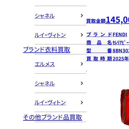
シャネル
145,0
買取金額
ルイ・ヴィトン
ブランド
FENDI
商品名
ｾﾚﾘｱﾋﾟｰ
ブランド衣料買取
型番
8BN30
買取時期
2025
エルメス
シャネル
ルイ・ヴィトン
その他ブランド品買取