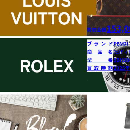
153,0
買取金額
ブランド
FENDI
商品名
ﾌｪﾝﾃﾞｨ 
型番
8BH38
買取時期
2025