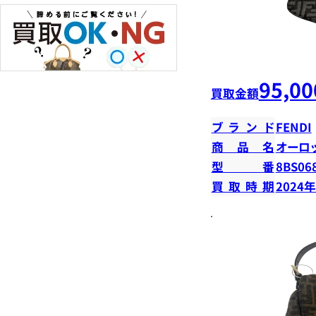
95,00
買取金額
ブランド
FENDI
商品名
オーロ
型番
8BS06
買取時期
2024