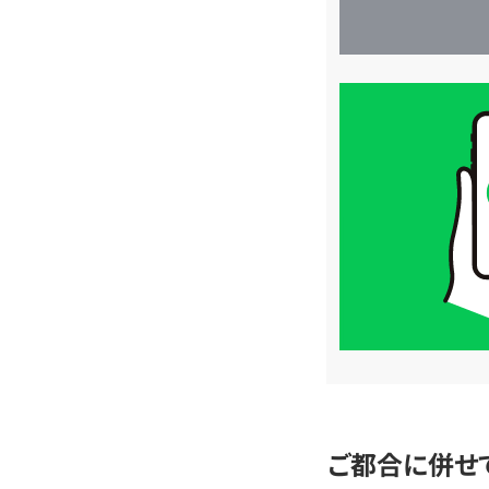
買
取
価
格
は
LINE
簡
単
査
定
ご都合に併せ