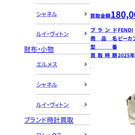
180,0
シャネル
買取金額
ブランド
FENDI
ルイ・ヴィトン
商品名
ピーカ
型番
財布・小物
買取時期
2025
エルメス
シャネル
ルイ・ヴィトン
ブランド時計買取