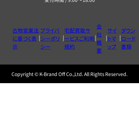
ー
ダ
イ
会
古物営業法
プライバ
宅配買取サ
サイ
ダウン
ヤ
社
に基づく表
シーポリ
ービスご利用
トマ
ロード
ル
概
示
シー
規約
ップ
書類
0120604117
要
Copyright © K-Brand Off Co.,Ltd. All Rights Reserved.