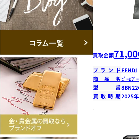
71,00
買取金額
ブランド
FENDI
商品名
ﾋﾟｰｶﾌﾞ
型番
8BN22
買取時期
2025