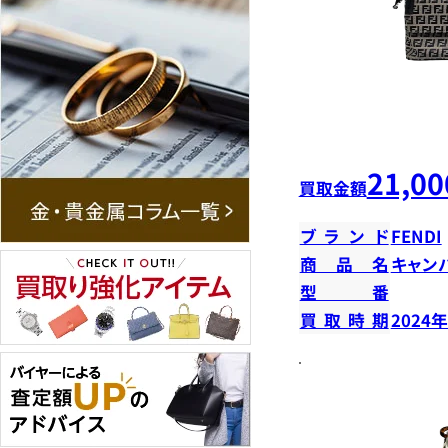
21,00
買取金額
ブランド
FENDI
商品名
キャン
型番
買取時期
2024