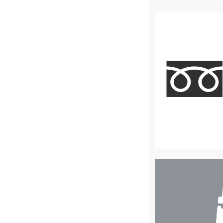
店
舗
検
索