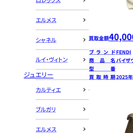
ロレックス
エルメス
40,00
買取金額
シャネル
ブランド
FENDI
ルイ・ヴィトン
商品名
バイザ
型番
ジュエリー
買取時期
2025
カルティエ
ブルガリ
エルメス