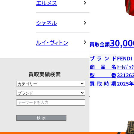
エルメス
シャネル
30,00
ルイ・ヴィトン
買取金額
ブランド
FENDI
商品名
ﾄｰﾄﾊﾞｯｸ
買取実績検索
型番
32126
買取時期
2025