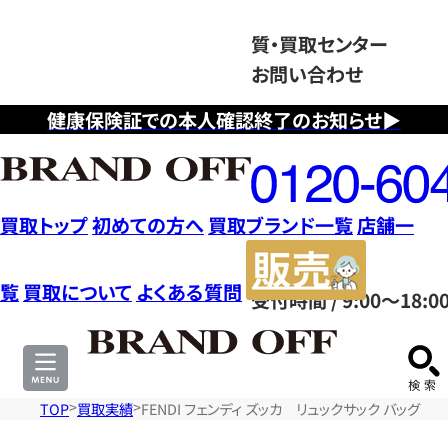
質・買取センター
お問い合わせ
健康保険証での本人確認終了のお知らせ▶
フ
リ
ー
ダ
買取トップ
初めての方へ
買取ブランド一覧
店舗一
イ
販
ヤ
売
覧
買取について
よくある質問
受付時間 / 9:00～18:0
ル
サ
0120604117
イ
ト
TOP
買取実績
FENDI フェンディ ズッカ リュックサック バッグ 