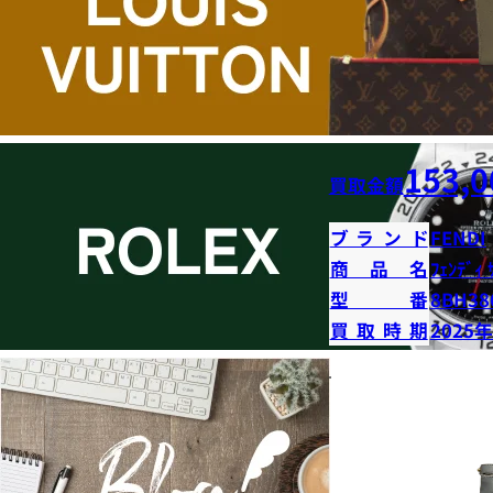
153,0
買取金額
ブランド
FENDI
商品名
ﾌｪﾝﾃﾞｨ 
型番
8BH38
買取時期
2025