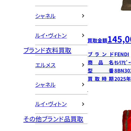
シャネル
ルイ・ヴィトン
145,0
買取金額
ブランド衣料買取
ブランド
FENDI
商品名
ｾﾚﾘｱﾋﾟｰ
エルメス
型番
8BN30
買取時期
2025
シャネル
ルイ・ヴィトン
その他ブランド品買取