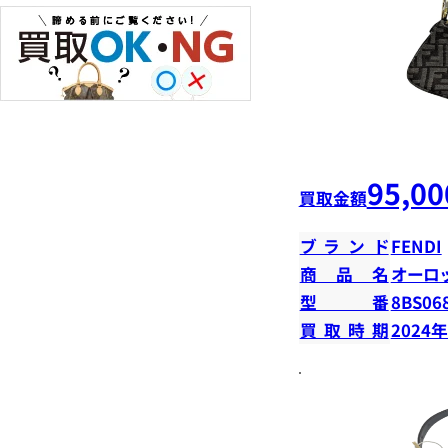
95,00
買取金額
ブランド
FENDI
商品名
オーロ
型番
8BS06
買取時期
2024