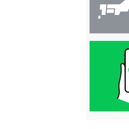
買
取
価
格
は
LINE
簡
単
査
定