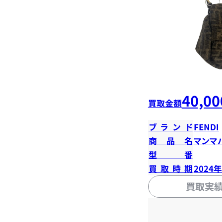
40,00
買取金額
ブランド
FENDI
商品名
マンマ
型番
買取時期
2024
買取実