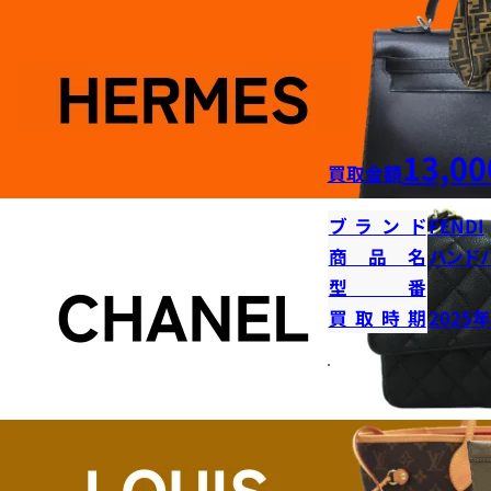
13,00
買取金額
ブランド
FENDI
商品名
ハンド
型番
買取時期
2025