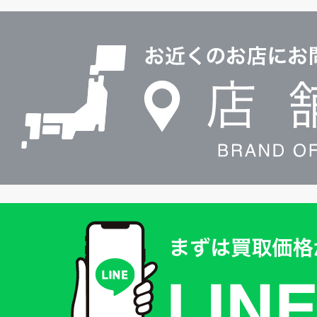
ル
店
0120604117
舗
検
索
買
取
価
格
は