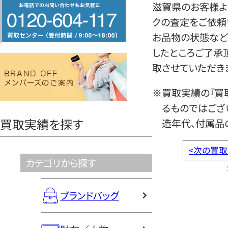
フ
滋賀県のお客様より
リ
クの査定をご依頼
ー
お品物の状態など
ダ
したところご了承
イ
取させていただき
ヤ
※買取実績の『買
ル
るものではござ
0120604117
買取実績を探す
造年代、付属品
<
次の買取
カテゴリから探す
ブランドバッグ