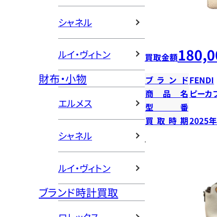
シャネル
180,0
ルイ・ヴィトン
買取金額
財布・小物
ブランド
FENDI
商品名
ピーカ
エルメス
型番
買取時期
2025
シャネル
ルイ・ヴィトン
ブランド時計買取