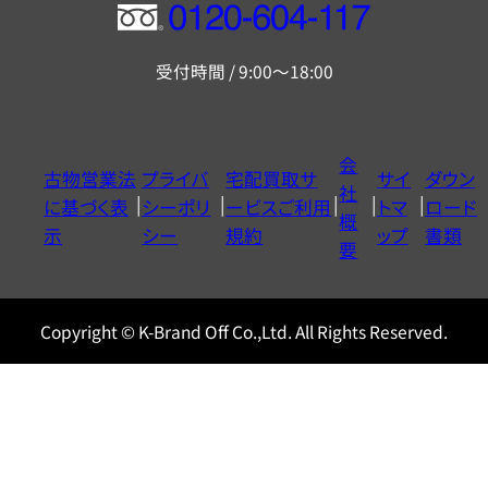
フ
リ
受付時間 / 9:00～18:00
ー
ダ
イ
会
古物営業法
プライバ
宅配買取サ
サイ
ダウン
ヤ
社
に基づく表
シーポリ
ービスご利用
トマ
ロード
ル
概
示
シー
規約
ップ
書類
0120604117
要
Copyright © K-Brand Off Co.,Ltd. All Rights Reserved.