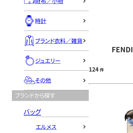
財布／小物
時計
ブランド衣料／雑貨
FEND
ジュエリー
124
件
その他
ブランドから探す
バッグ
エルメス