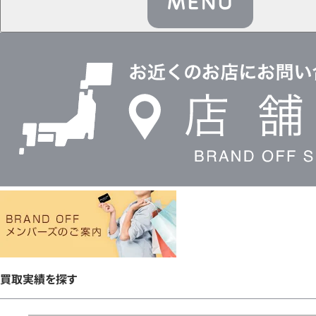
店
舗
検
索
買取実績を探す