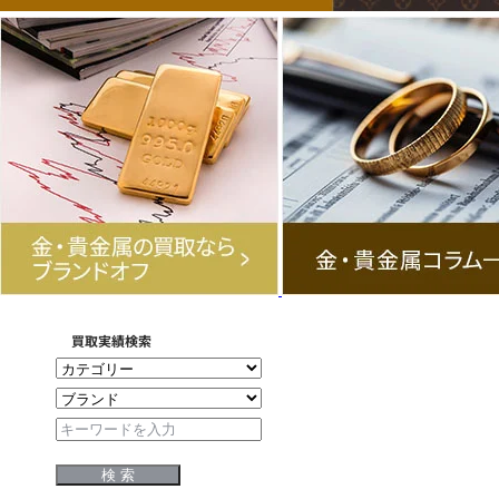
買取実績検索