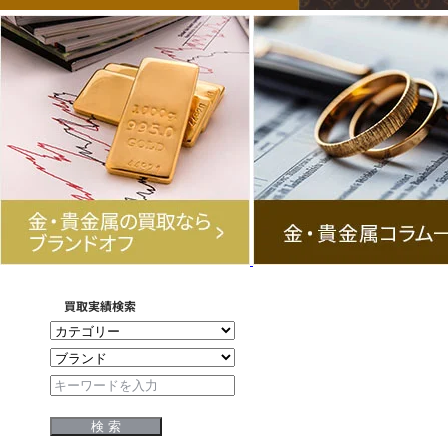
買取実績検索