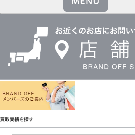
店
舗
検
索
買取実績を探す