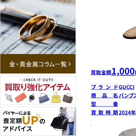
1,000
買取金額
ブランド
GUCCI
商品名
パンプ
型番
買取時期
2024