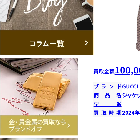
100,0
買取金額
ブランド
GUCCI
商品名
ジャケ
型番
買取時期
2024