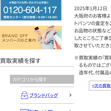
フ
2025年1月12日
リ
大阪府のお客様よりグ
ー
トパンツの査定を
ダ
お品物の状態など
イ
したところご了承
ヤ
取させていただき
ル
0120604117
※買取実績の『買
買取実績を探す
るものではござ
造年代、付属品
カテゴリから探す
<
次の買取
ブランドバッグ