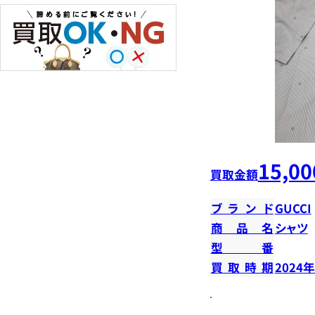
15,00
買取金額
ブランド
GUCCI
商品名
シャツ
型番
買取時期
2024