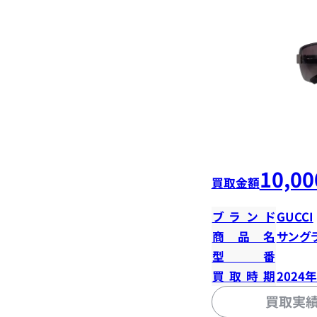
10,00
買取金額
ブランド
GUCCI
商品名
サング
型番
買取時期
2024
買取実