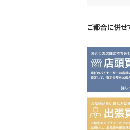
定
ご都合に併せ