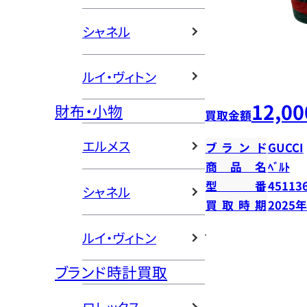
シャネル
ルイ・ヴィトン
12,00
財布・小物
買取金額
エルメス
ブランド
GUCCI
商品名
ﾍﾞﾙﾄ
型番
45113
シャネル
買取時期
2025
ルイ・ヴィトン
ブランド時計買取