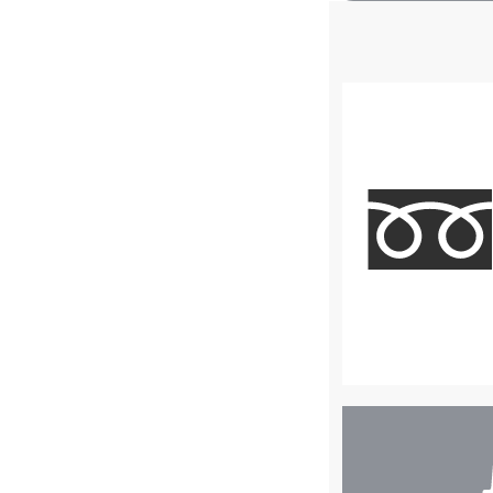
店
舗
検