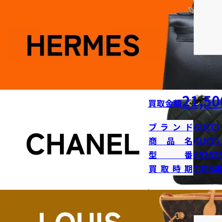
21,50
買取金額
ブランド
GUCCI
商品名
GUCC
型番
69383
買取時期
2025