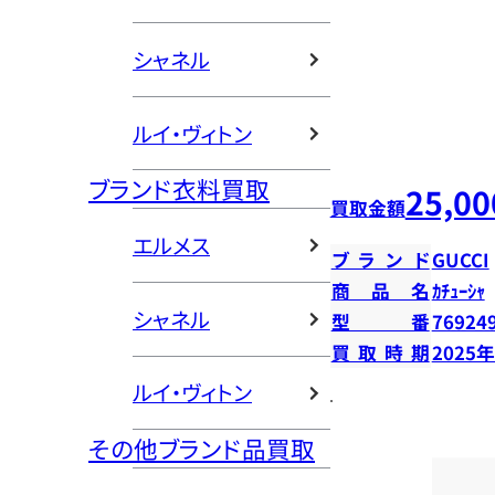
シャネル
ルイ・ヴィトン
ブランド衣料買取
25,00
買取金額
エルメス
ブランド
GUCCI
商品名
ｶﾁｭｰｼｬ
シャネル
型番
76924
買取時期
2025
ルイ・ヴィトン
その他ブランド品買取