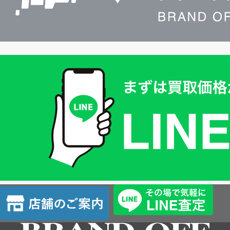
買
取
価
格
は
LINE
簡
単
査
店
定
舗
の