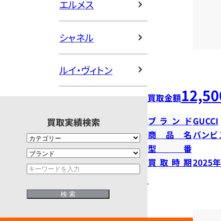
エルメス
シャネル
ルイ・ヴィトン
12,50
買取金額
ブランド
GUCCI
買取実績検索
商品名
バンビ
型番
買取時期
2025