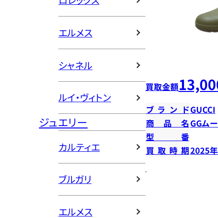
ロレックス
エルメス
シャネル
13,00
買取金額
ルイ・ヴィトン
ブランド
GUCCI
ジュエリー
商品名
GGム
型番
カルティエ
買取時期
2025
ブルガリ
エルメス