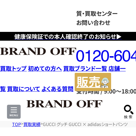
質・買取センター
お問い合わせ
健康保険証での本人確認終了のお知らせ▶
フ
リ
ー
ダ
買取トップ
初めての方へ
買取ブランド一覧
店舗一
イ
販
ヤ
売
覧
買取について
よくある質問
受付時間 / 9:00～18:0
ル
サ
0120604117
イ
ト
TOP
買取実績
GUCCI グッチ GUCCI × adidasショートパンツ