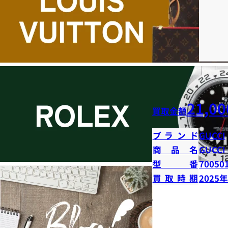
21,00
買取金額
ブランド
GUCCI
商品名
GUCCI
型番
70050
買取時期
2025