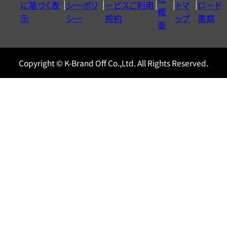
に基づく表
シーポリ
ービスご利用
トマ
ロード
ル
概
示
シー
規約
ップ
書類
0120604117
要
Copyright © K-Brand Off Co.,Ltd. All Rights Reserved.