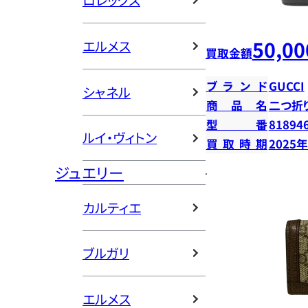
ロレックス
50,00
エルメス
買取金額
ブランド
GUCCI
シャネル
商品名
二つ折
型番
81894
ルイ・ヴィトン
買取時期
2025
ジュエリー
カルティエ
ブルガリ
エルメス