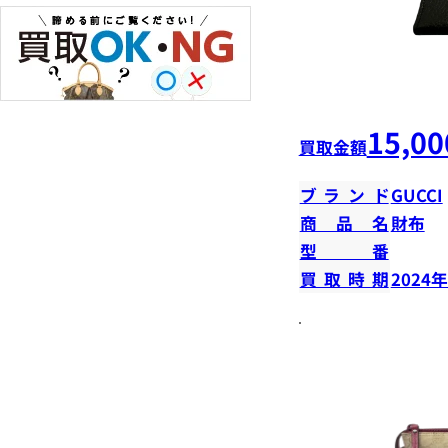
15,00
買取金額
ブランド
GUCCI
商品名
財布
型番
買取時期
2024