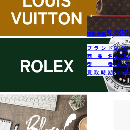
5,000
買取金額
ブランド
GUCCI
商品名
ダブル
型番
25012
買取時期
2025