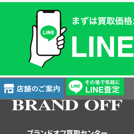
買
取
価
格
は
LINE
簡
単
査
店
定
舗
の
ご
案
内
ブランドオフ買取センター