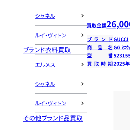
シャネル
26,00
買取金額
ルイ・ヴィトン
ブランド
GUCCI
商品名
GG ﾐﾆｳ
ブランド衣料買取
型番
52315
買取時期
2025
エルメス
シャネル
ルイ・ヴィトン
その他ブランド品買取