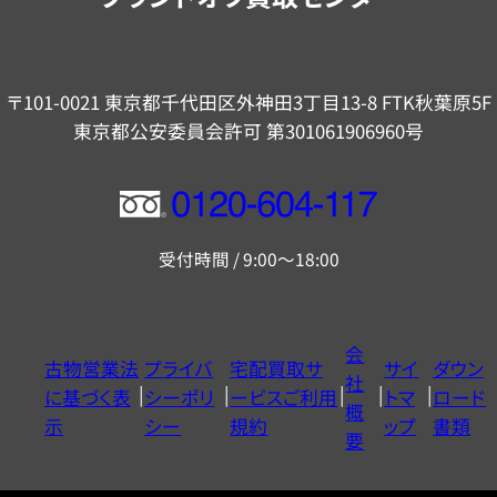
〒101-0021 東京都千代田区外神田3丁目13-8 FTK秋葉原5F
東京都公安委員会許可 第301061906960号
フ
リ
受付時間 / 9:00～18:00
ー
ダ
イ
会
古物営業法
プライバ
宅配買取サ
サイ
ダウン
ヤ
社
に基づく表
シーポリ
ービスご利用
トマ
ロード
ル
概
示
シー
規約
ップ
書類
0120604117
要