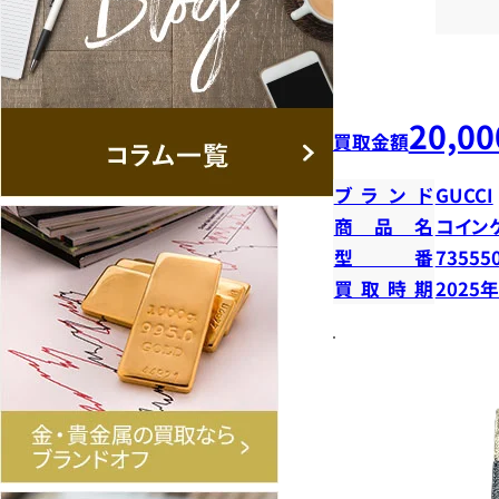
20,00
買取金額
ブランド
GUCCI
商品名
コイン
型番
73555
買取時期
2025