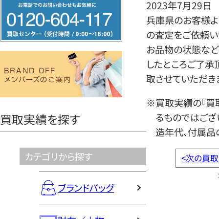
フ
2023年7月29日
リ
兵庫県のお客様よ
ー
の査定をご依頼い
ダ
お品物の状態など
イ
したところご了承
ヤ
取させていただき
ル
※買取実績の『買
0120604117
るものではござ
買取実績を探す
造年代、付属品
カテゴリから探す
<
次の買取
ブランドバッグ