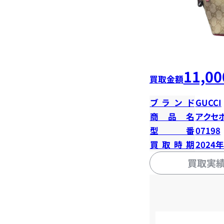
11,00
買取金額
ブランド
GUCCI
商品名
アクセ
型番
07198
買取時期
2024
買取実