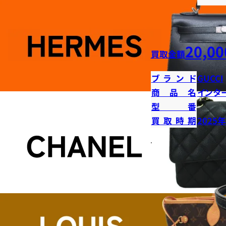
20,00
買取金額
ブランド
GUCCI
商品名
インタ
型番
買取時期
2025