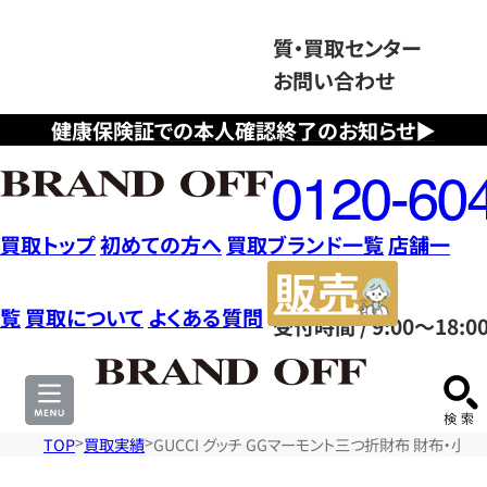
質・買取センター
お問い合わせ
健康保険証での本人確認終了のお知らせ▶
フ
リ
ー
ダ
買取トップ
初めての方へ
買取ブランド一覧
店舗一
イ
販
ヤ
売
覧
買取について
よくある質問
受付時間 / 9:00～18:0
ル
サ
0120604117
イ
ト
TOP
買取実績
GUCCI グッチ GGマーモント三つ折財布 財布・小物