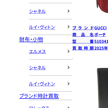
シャネル
ルイ・ヴィトン
ブランド
GUCCI
商品名
ポーチ
財布・小物
型番
51034
買取時期
2025
エルメス
シャネル
ルイ・ヴィトン
ブランド時計買取