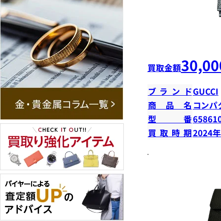
30,00
買取金額
ブランド
GUCCI
商品名
コンパ
型番
65861
買取時期
2024