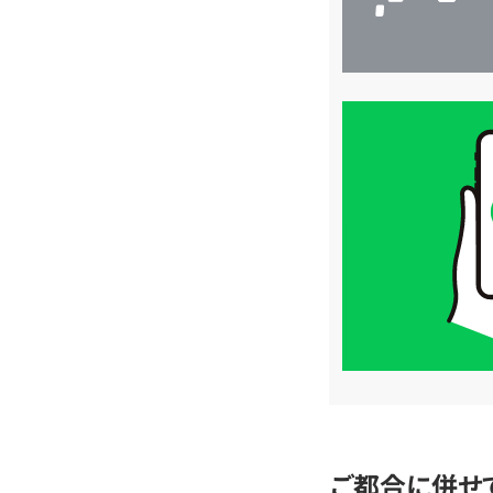
買
取
価
格
は
LINE
簡
単
査
定
ご都合に併せ