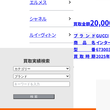
エルメス
シャネル
20,00
買取金額
ルイ・ヴィトン
ブランド
GUCCI
商品名
インタ
型番
67300
買取時期
2025
買取実績検索