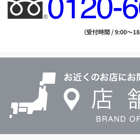
フ
リ
ー
ダ
（受付時間 / 9:00～18
イ
ヤ
ル
店
0120604117
舗
検
索