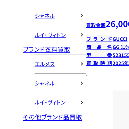
シャネル
26,00
買取金額
ルイ・ヴィトン
ブランド
GUCCI
商品名
GG ﾐﾆｳ
ブランド衣料買取
型番
52315
買取時期
2025
エルメス
シャネル
ルイ・ヴィトン
その他ブランド品買取