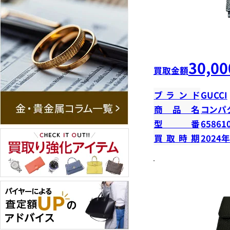
30,00
買取金額
ブランド
GUCCI
商品名
コンパ
型番
65861
買取時期
2024