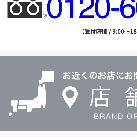
フ
リ
ー
ダ
（受付時間 / 9:00～18
イ
ヤ
ル
店
0120604117
舗
検
索