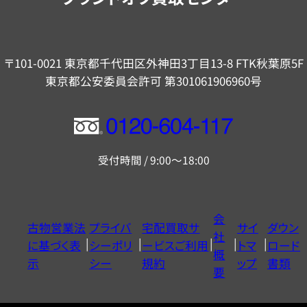
〒101-0021 東京都千代田区外神田3丁目13-8 FTK秋葉原5F
東京都公安委員会許可 第301061906960号
フ
リ
受付時間 / 9:00～18:00
ー
ダ
イ
会
古物営業法
プライバ
宅配買取サ
サイ
ダウン
ヤ
社
に基づく表
シーポリ
ービスご利用
トマ
ロード
ル
概
示
シー
規約
ップ
書類
0120604117
要