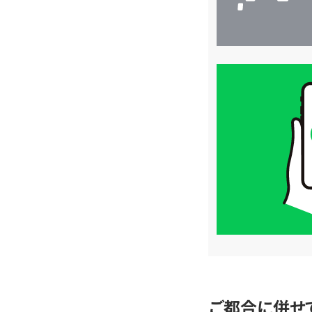
買
取
価
格
は
LINE
簡
単
査
定
ご都合に併せ