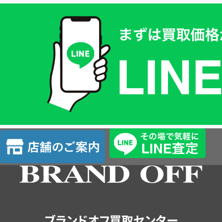
買
取
価
格
は
LINE
簡
単
査
店
定
舗
の
ご
案
内
ブランドオフ買取センター