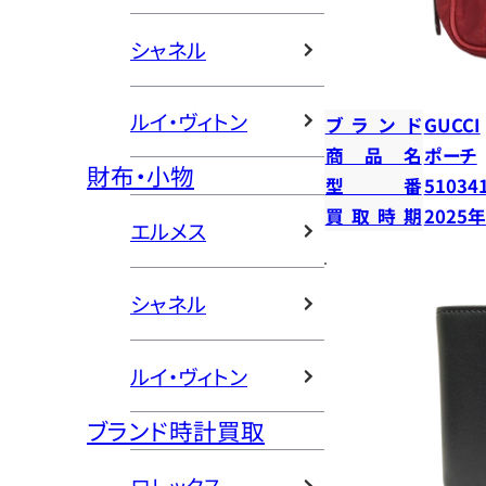
シャネル
ルイ・ヴィトン
ブランド
GUCCI
商品名
ポーチ
財布・小物
型番
51034
買取時期
2025
エルメス
シャネル
ルイ・ヴィトン
ブランド時計買取