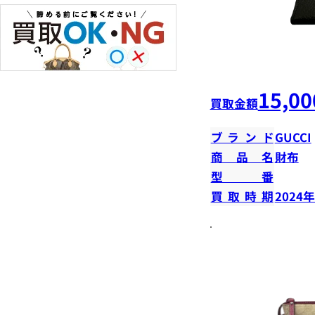
15,00
買取金額
ブランド
GUCCI
商品名
財布
型番
買取時期
2024