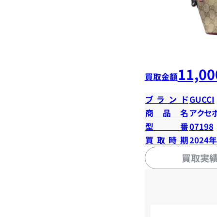
11,00
買取金額
ブランド
GUCCI
商品名
アクセ
型番
07198
買取時期
2024
買取実