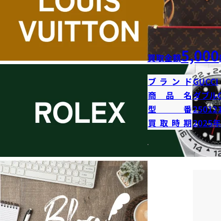
5,000
買取金額
ブランド
GUCCI
商品名
ダブル
型番
25012
買取時期
2025