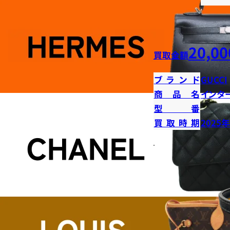
20,00
買取金額
ブランド
GUCCI
商品名
インタ
型番
買取時期
2025