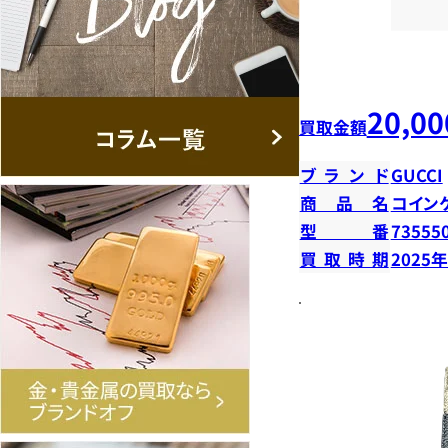
20,00
買取金額
ブランド
GUCCI
商品名
コイン
型番
73555
買取時期
2025