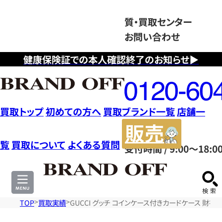
質・買取センター
お問い合わせ
健康保険証での本人確認終了のお知らせ▶
フ
リ
ー
ダ
買取トップ
初めての方へ
買取ブランド一覧
店舗一
イ
販
ヤ
売
覧
買取について
よくある質問
受付時間 / 9:00～18:0
ル
サ
0120604117
イ
ト
TOP
買取実績
GUCCI グッチ コインケース付きカードケース 財布・