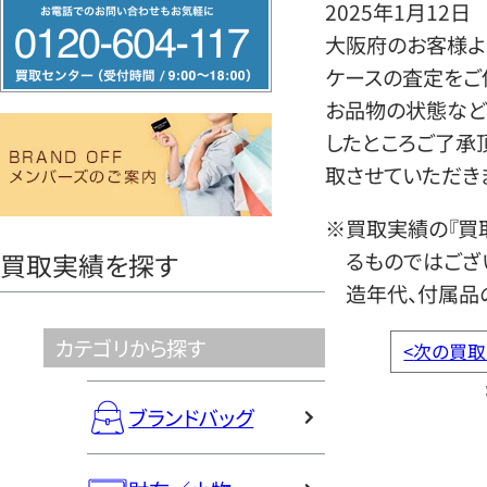
フ
2025年1月12日
リ
大阪府のお客様よ
ー
ケースの査定をご
ダ
お品物の状態など
イ
したところご了承
ヤ
取させていただき
ル
※買取実績の『買
0120604117
るものではござ
買取実績を探す
造年代、付属品
カテゴリから探す
<
次の買取
ブランドバッグ