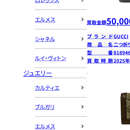
ロレックス
50,00
エルメス
買取金額
ブランド
GUCCI
シャネル
商品名
二つ折
型番
81894
ルイ・ヴィトン
買取時期
2025
ジュエリー
カルティエ
ブルガリ
エルメス