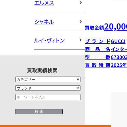
エルメス
シャネル
20,00
買取金額
ルイ・ヴィトン
ブランド
GUCCI
商品名
インタ
型番
67300
買取時期
2025
買取実績検索