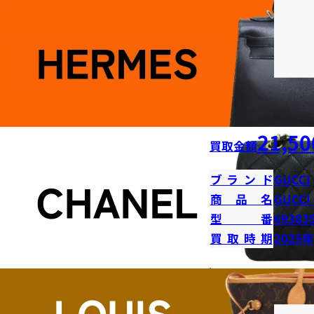
21,50
買取金額
ブランド
GUCCI
商品名
GUCC
型番
69383
買取時期
2025