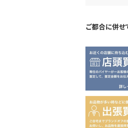
定
ご都合に併せ