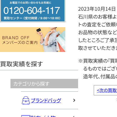
フ
2023年10月14日
リ
石川県のお客様より
ー
トの査定をご依頼
ダ
お品物の状態など
イ
したところご了承
ヤ
取させていただき
ル
0120604117
※買取実績の『買
買取実績を探す
るものではござ
造年代、付属品
カテゴリから探す
<
次の買取
ブランドバッグ