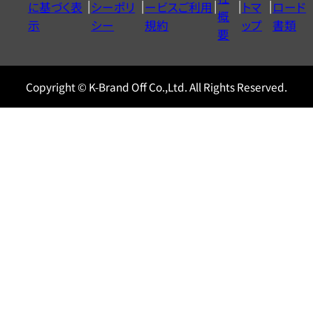
に基づく表
シーポリ
ービスご利用
トマ
ロード
ル
概
示
シー
規約
ップ
書類
0120604117
要
Copyright © K-Brand Off Co.,Ltd. All Rights Reserved.