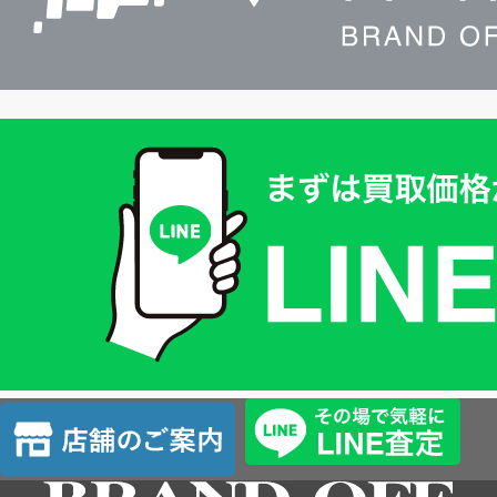
買
取
価
格
は
LINE
簡
単
査
店
定
舗
の