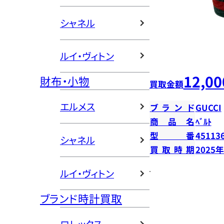
シャネル
ルイ・ヴィトン
12,00
財布・小物
買取金額
エルメス
ブランド
GUCCI
商品名
ﾍﾞﾙﾄ
型番
45113
シャネル
買取時期
2025
ルイ・ヴィトン
ブランド時計買取