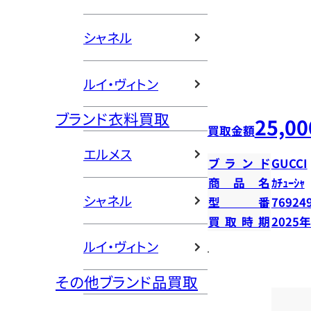
シャネル
ルイ・ヴィトン
ブランド衣料買取
25,00
買取金額
エルメス
ブランド
GUCCI
商品名
ｶﾁｭｰｼｬ
シャネル
型番
76924
買取時期
2025
ルイ・ヴィトン
その他ブランド品買取