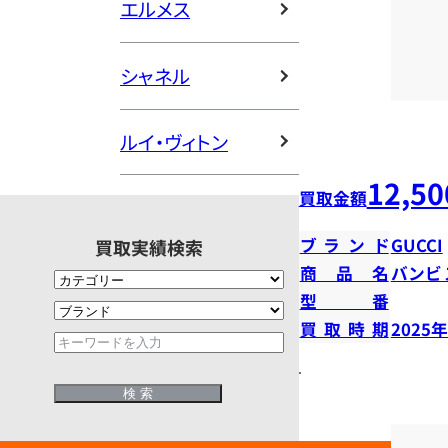
エルメス
シャネル
ルイ・ヴィトン
12,50
買取金額
ブランド
GUCCI
買取実績検索
商品名
バンビ
型番
買取時期
2025