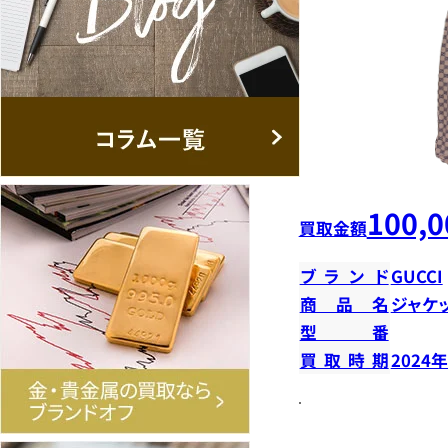
100,0
買取金額
ブランド
GUCCI
商品名
ジャケ
型番
買取時期
2024