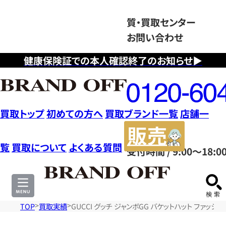
質・買取センター
お問い合わせ
健康保険証での本人確認終了のお知らせ▶
フ
リ
ー
ダ
買取トップ
初めての方へ
買取ブランド一覧
店舗一
イ
販
ヤ
売
覧
買取について
よくある質問
受付時間 / 9:00～18:0
ル
サ
0120604117
イ
ト
TOP
買取実績
GUCCI グッチ ジャンボGG バケットハット ファッシ