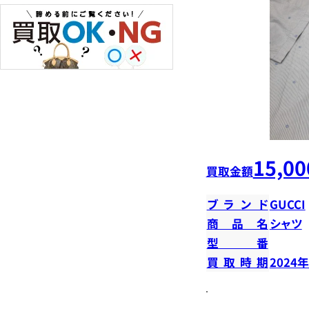
15,00
買取金額
ブランド
GUCCI
商品名
シャツ
型番
買取時期
2024