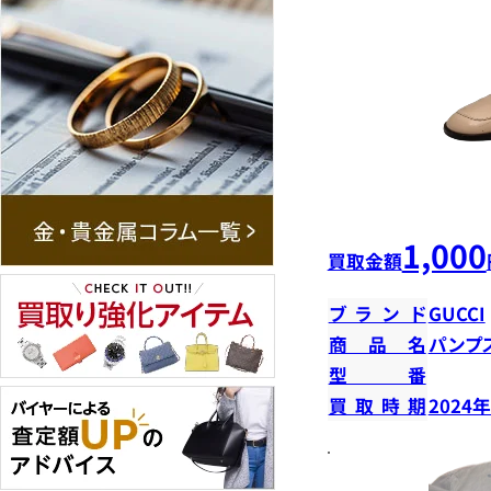
1,000
買取金額
ブランド
GUCCI
商品名
パンプ
型番
買取時期
2024