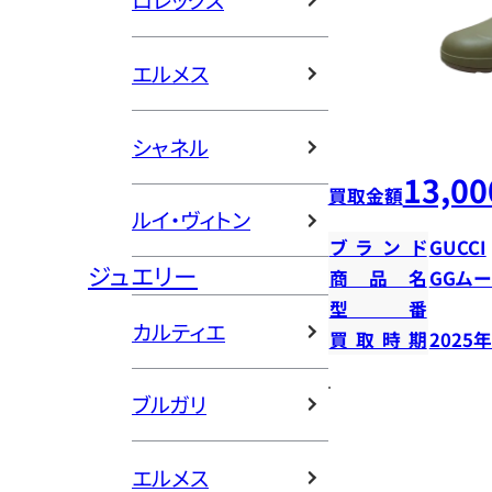
ロレックス
エルメス
シャネル
13,00
買取金額
ルイ・ヴィトン
ブランド
GUCCI
ジュエリー
商品名
GGム
型番
カルティエ
買取時期
2025
ブルガリ
エルメス