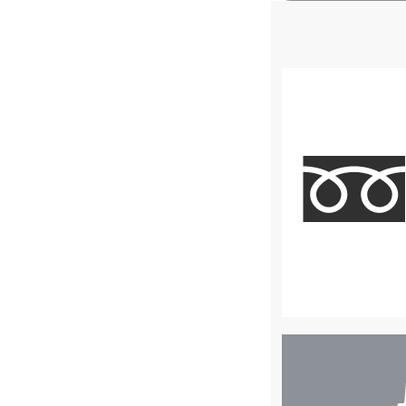
店
舗
検