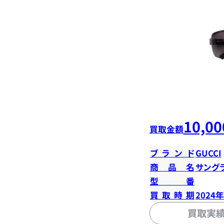
10,00
買取金額
ブランド
GUCCI
商品名
サング
型番
買取時期
2024
買取実