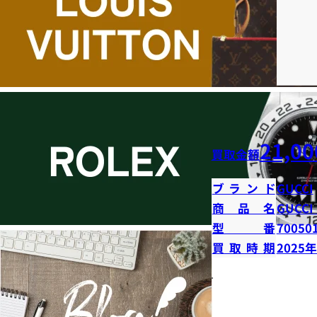
21,00
買取金額
ブランド
GUCCI
商品名
GUCCI
型番
70050
買取時期
2025