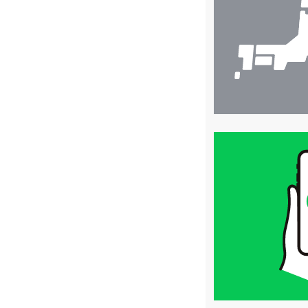
索
買
取
価
格
は
LINE
簡
単
査