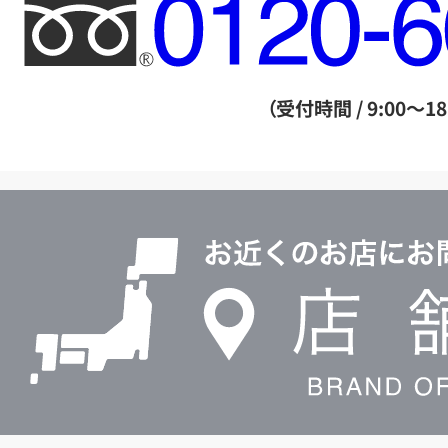
フ
リ
ー
ダ
（受付時間 / 9:00～18
イ
ヤ
ル
店
0120604117
舗
検
索