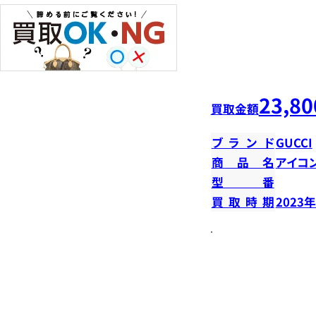
23,80
買取金額
ブランド
GUCCI
商品名
アイコ
型番
買取時期
2023