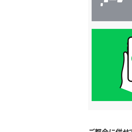
買
取
価
格
は
LINE
簡
単
査
定
ご都合に併せ