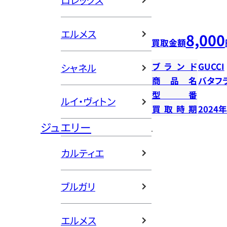
ロレックス
エルメス
8,000
買取金額
ブランド
GUCCI
シャネル
商品名
バタフ
型番
ルイ・ヴィトン
買取時期
2024
ジュエリー
カルティエ
ブルガリ
エルメス