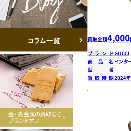
4,000
買取金額
ブランド
GUCCI
商品名
インタ
型番
買取時期
2024