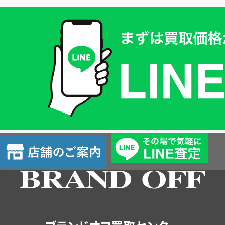
買
取
価
格
は
LINE
簡
単
査
店
定
舗
の
ご
案
内