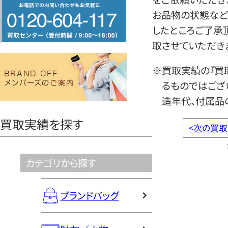
フ
お品物の状態など
リ
したところご了承
ー
取させていただき
ダ
イ
※買取実績の『買
ヤ
るものではござ
ル
造年代、付属品
0120604117
買取実績を探す
<
次の買取
カテゴリから探す
ブランドバッグ