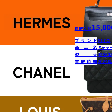
15,00
買取金額
ブランド
GUCCI
商品名
キャッ
型番
43360
買取時期
2024