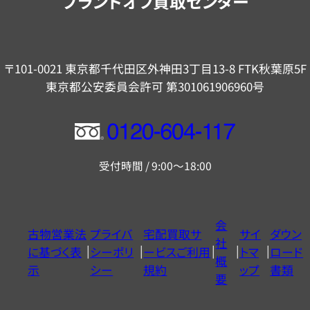
ブランドオフ買取センター
〒101-0021 東京都千代田区外神田3丁目13-8 FTK秋葉原5F
東京都公安委員会許可 第301061906960号
フ
リ
受付時間 / 9:00～18:00
ー
ダ
イ
会
古物営業法
プライバ
宅配買取サ
サイ
ダウン
ヤ
社
に基づく表
シーポリ
ービスご利用
トマ
ロード
ル
概
示
シー
規約
ップ
書類
0120604117
要