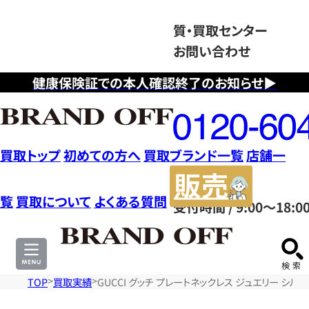
質・買取センター
お問い合わせ
健康保険証での本人確認終了のお知らせ▶
フ
リ
ー
ダ
買取トップ
初めての方へ
買取ブランド一覧
店舗一
イ
販
ヤ
売
覧
買取について
よくある質問
受付時間 / 9:00～18:0
ル
サ
0120604117
イ
ト
TOP
買取実績
GUCCI グッチ プレートネックレス ジュエリー シル