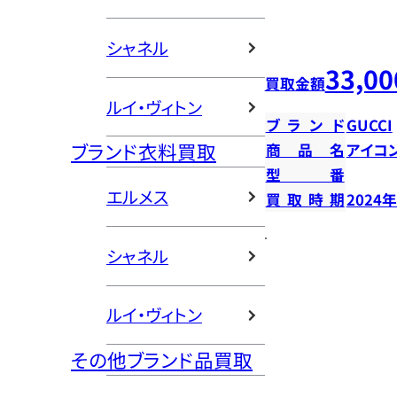
シャネル
33,00
買取金額
ルイ・ヴィトン
ブランド
GUCCI
ブランド衣料買取
商品名
アイコ
型番
エルメス
買取時期
2024
シャネル
ルイ・ヴィトン
その他ブランド品買取