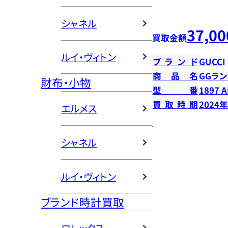
シャネル
37,00
買取金額
ルイ・ヴィトン
ブランド
GUCCI
商品名
GGラ
財布・小物
型番
1897 A
買取時期
2024
エルメス
シャネル
ルイ・ヴィトン
ブランド時計買取