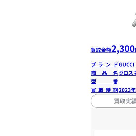
2,300
買取金額
ブランド
GUCCI
商品名
クロス
型番
買取時期
2023
買取実