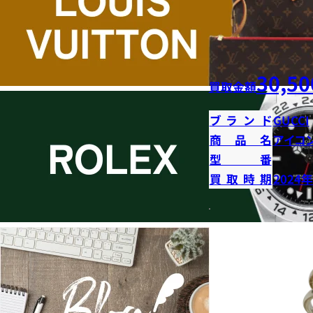
30,50
買取金額
ブランド
GUCCI
商品名
アイコ
型番
買取時期
2024