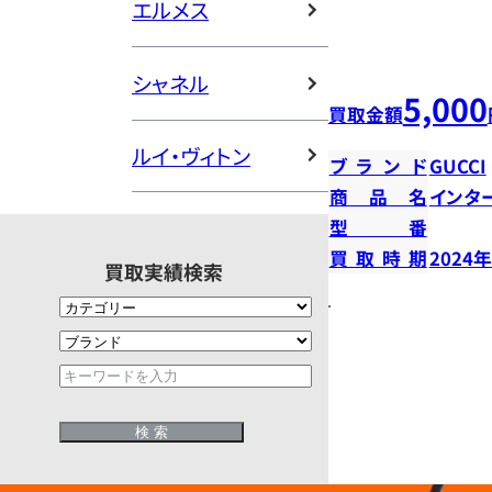
エルメス
シャネル
5,000
買取金額
ルイ・ヴィトン
ブランド
GUCCI
商品名
インタ
型番
買取時期
2024
買取実績検索