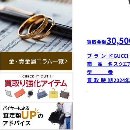
30,50
買取金額
ブランド
GUCCI
商品名
スクエ
型番
買取時期
2024