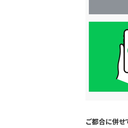
買
取
価
格
は
LINE
簡
単
査
定
ご都合に併せ