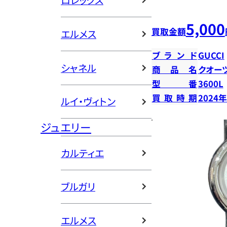
ロレックス
5,000
買取金額
エルメス
ブランド
GUCCI
シャネル
商品名
クオー
型番
3600L
買取時期
2024
ルイ・ヴィトン
ジュエリー
カルティエ
ブルガリ
エルメス