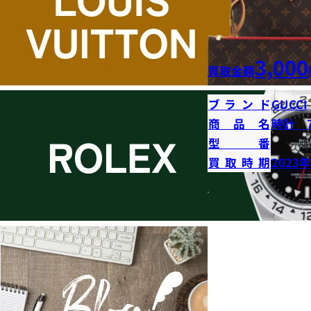
3,000
買取金額
ブランド
GUCCI
商品名
時計 7
型番
買取時期
2023