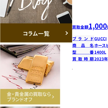
1,000
買取金額
ブランド
GUCCI
商品名
ホース
型番
1400L
買取時期
2023