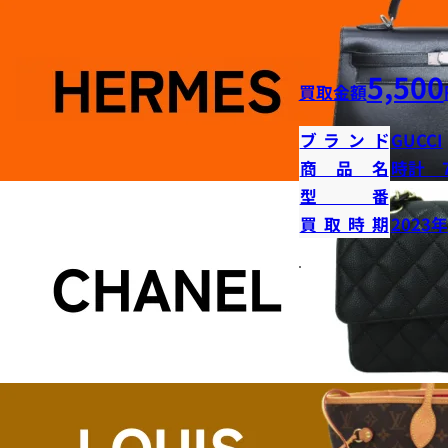
5,500
買取金額
ブランド
GUCCI
商品名
時計 7
型番
買取時期
2023