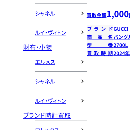
1,000
シャネル
買取金額
ブランド
GUCCI
ルイ・ヴィトン
商品名
バング
型番
2700L
財布・小物
買取時期
2024
エルメス
シャネル
ルイ・ヴィトン
ブランド時計買取