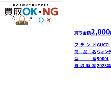
2,000
買取金額
ブランド
GUCCI
商品名
ヴィン
型番
9000L
買取時期
2023