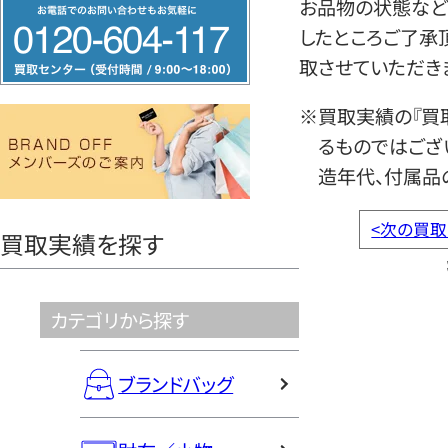
フ
お品物の状態など
リ
したところご了承
ー
取させていただき
ダ
※買取実績の『買
イ
るものではござ
ヤ
造年代、付属品
ル
0120604117
<
次の買取
買取実績を探す
カテゴリから探す
ブランドバッグ