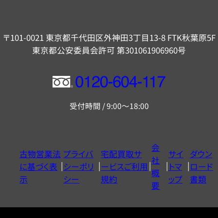
〒101-0021 東京都千代田区外神田3丁目13-8 FTK秋葉原5F
東京都公安委員会許可 第301061906960号
フ
リ
受付時間 / 9:00～18:00
ー
ダ
イ
会
古物営業法
プライバ
宅配買取サ
サイ
ダウン
ヤ
社
に基づく表
シーポリ
ービスご利用
トマ
ロード
ル
概
示
シー
規約
ップ
書類
0120604117
要