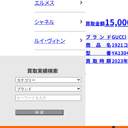
エルメス
15,00
シャネル
買取金額
ブランド
GUCCI
ルイ・ヴィトン
商品名
192
型番
YA130
買取時期
2023
買取実績検索