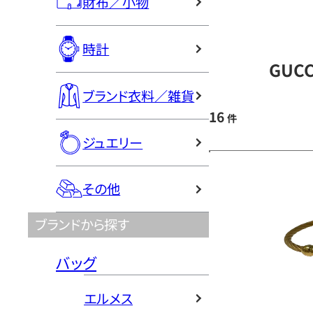
財布／小物
時計
GUC
ブランド衣料／雑貨
16
件
ジュエリー
その他
ブランドから探す
バッグ
エルメス