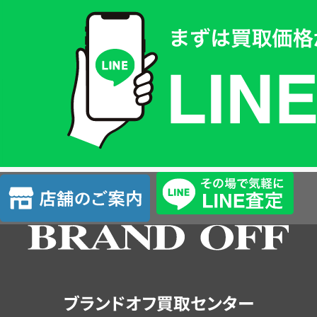
買
取
価
格
は
LINE
簡
単
査
店
定
舗
の
ご
案
内
ブランドオフ買取センター