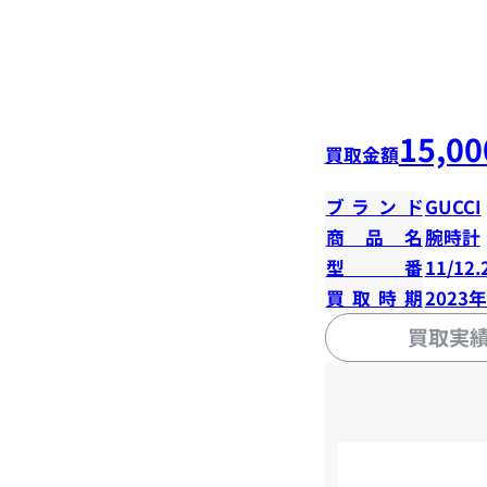
15,00
買取金額
ブランド
GUCCI
商品名
腕時計
型番
11/12.
買取時期
2023
買取実