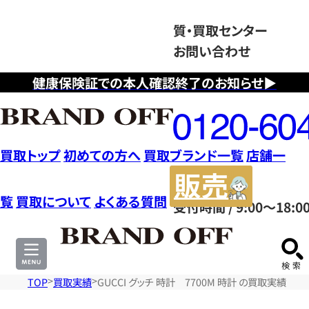
質・買取センター
お問い合わせ
健康保険証での本人確認終了のお知らせ▶
フ
リ
ー
ダ
買取トップ
初めての方へ
買取ブランド一覧
店舗一
イ
販
ヤ
売
覧
買取について
よくある質問
受付時間 / 9:00～18:0
ル
サ
0120604117
イ
ト
TOP
買取実績
GUCCI グッチ 時計 7700M 時計 の買取実績