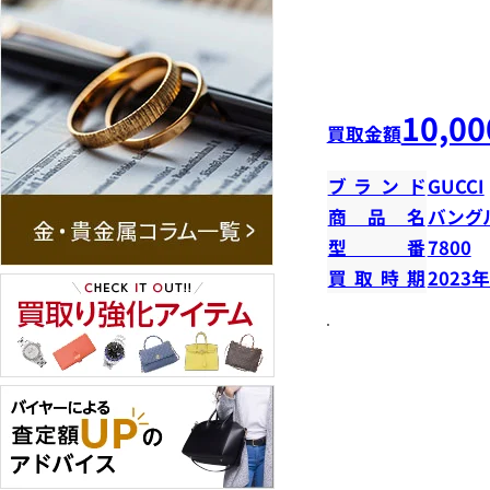
10,00
買取金額
ブランド
GUCCI
商品名
バング
型番
7800
買取時期
2023