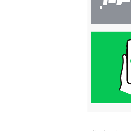
買
取
価
格
は
LINE
簡
単
査
定