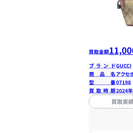
11,00
買取金額
ブランド
GUCCI
商品名
アクセ
型番
07198
買取時期
2024
買取実