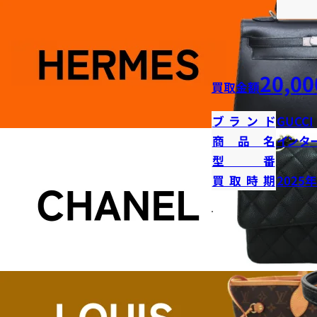
20,00
買取金額
ブランド
GUCCI
商品名
インタ
型番
買取時期
2025