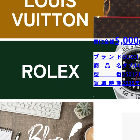
5,000
買取金額
ブランド
GUCCI
商品名
ダブル
型番
25012
買取時期
2025