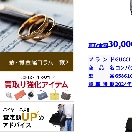
30,00
買取金額
ブランド
GUCCI
商品名
コンパ
型番
65861
買取時期
2024