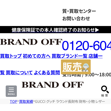
質・買取センター
お問い合わせ
健康保険証での本人確認終了のお知らせ▶
フ
リ
ー
ダ
買取トップ
初めての方へ
買取ブランド一覧
店舗一
イ
販
ヤ
売
覧
買取について
よくある質問
受付時間 / 9:00～18:0
ル
サ
0120604117
イ
ト
TOP
買取実績
GUCCI グッチ ラウンド長財布 財布・小物 レザー 3