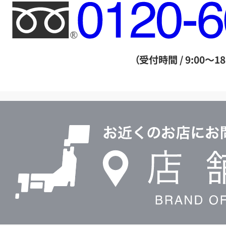
フ
リ
ー
ダ
（受付時間 / 9:00～18
イ
ヤ
ル
店
0120604117
舗
検
索