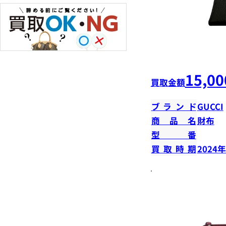
15,00
買取金額
ブランド
GUCCI
商品名
財布
型番
買取時期
2024