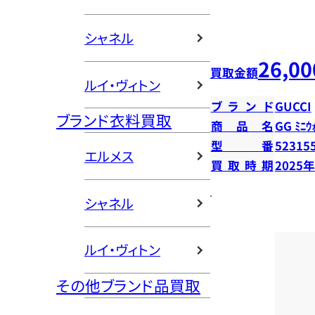
シャネル
26,00
買取金額
ルイ・ヴィトン
ブランド
GUCCI
ブランド衣料買取
商品名
GG ﾐﾆｳ
型番
52315
エルメス
買取時期
2025
シャネル
ルイ・ヴィトン
その他ブランド品買取