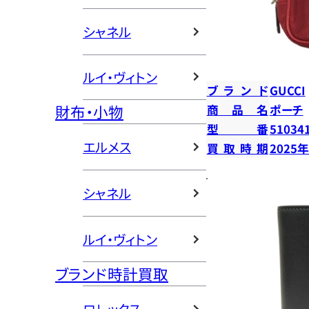
シャネル
ルイ・ヴィトン
ブランド
GUCCI
財布・小物
商品名
ポーチ
型番
51034
エルメス
買取時期
2025
シャネル
ルイ・ヴィトン
ブランド時計買取