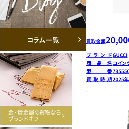
20,00
買取金額
ブランド
GUCCI
商品名
コイン
型番
73555
買取時期
2025