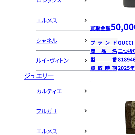
ロレックス
エルメス
50,00
買取金額
シャネル
ブランド
GUCCI
商品名
二つ折
型番
81894
ルイ・ヴィトン
買取時期
2025
ジュエリー
カルティエ
ブルガリ
エルメス