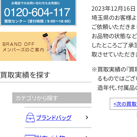
フ
2023年12月16日
リ
埼玉県のお客様よ
ー
ご依頼いただきま
ダ
お品物の状態など
イ
したところご了承
ヤ
取させていただき
ル
0120604117
※買取実績の『買
買取実績を探す
るものではござ
造年代、付属品
カテゴリから探す
<
次の買取
ブランドバッグ