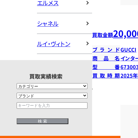
エルメス
シャネル
20,00
買取金額
ルイ・ヴィトン
ブランド
GUCCI
商品名
インタ
型番
67300
買取時期
2025
買取実績検索