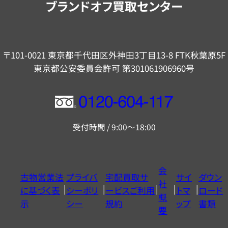
ブランドオフ買取センター
〒101-0021 東京都千代田区外神田3丁目13-8 FTK秋葉原5F
東京都公安委員会許可 第301061906960号
フ
リ
受付時間 / 9:00～18:00
ー
ダ
イ
会
古物営業法
プライバ
宅配買取サ
サイ
ダウン
ヤ
社
に基づく表
シーポリ
ービスご利用
トマ
ロード
ル
概
示
シー
規約
ップ
書類
0120604117
要