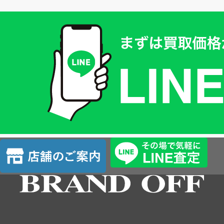
買
取
価
格
は
LINE
簡
単
査
店
定
舗
の
ご
案
内