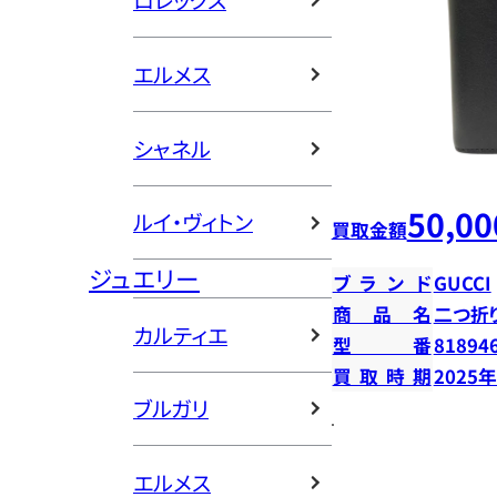
ロレックス
エルメス
シャネル
50,00
ルイ・ヴィトン
買取金額
ジュエリー
ブランド
GUCCI
商品名
二つ折
カルティエ
型番
81894
買取時期
2025
ブルガリ
エルメス