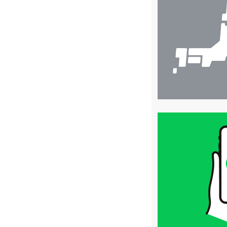
検
索
買
取
価
格
は
LINE
簡
単