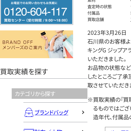
フ
査定時の状態
リ
付属品
ー
買取店舗
ダ
2023年3月26日
イ
石川県のお客様より
ヤ
キングG ジップア
ル
いただきました。
0120604117
お品物の状態など
買取実績を探す
したところご了承
取させていただき
カテゴリから探す
※買取実績の『買
るものではござ
ブランドバッグ
造年代、付属品