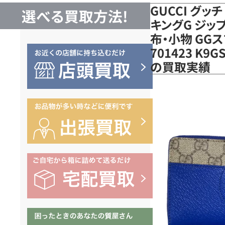
GUCCI グッ
選べる買取方法!
キングG ジッ
布・小物 GG
‎701423 K
の買取実績