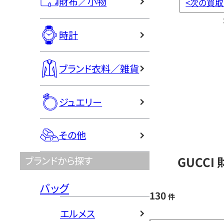
財布／小物
<
次の買取
時計
ブランド衣料／雑貨
ジュエリー
その他
GUCCI
ブランドから探す
バッグ
130
件
エルメス