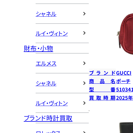
シャネル
ルイ・ヴィトン
財布・小物
エルメス
ブランド
GUCCI
商品名
ポーチ
シャネル
型番
51034
買取時期
2025
ルイ・ヴィトン
ブランド時計買取