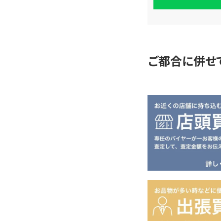
査
定
ご都合に併せ