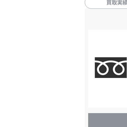
買取実
店
舗