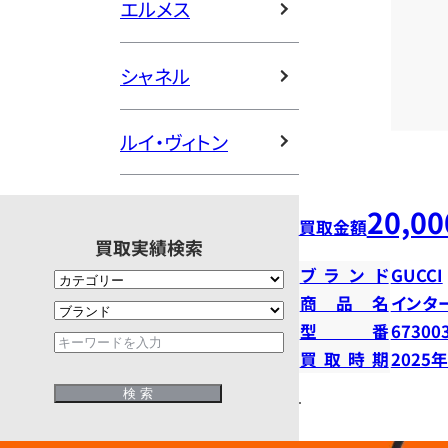
エルメス
シャネル
ルイ・ヴィトン
20,00
買取金額
買取実績検索
ブランド
GUCCI
商品名
インタ
型番
67300
買取時期
2025