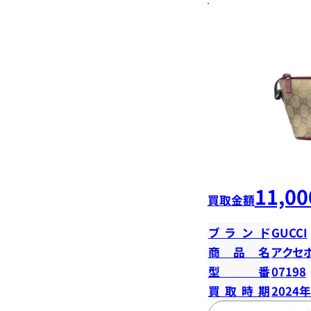
11,00
買取金額
ブランド
GUCCI
商品名
アクセ
型番
07198
買取時期
2024