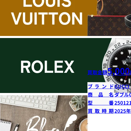
5,000
買取金額
ブランド
GUCCI
商品名
ダブル
型番
25012
買取時期
2025