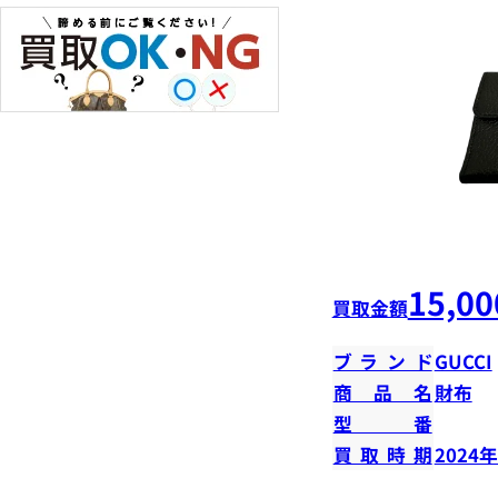
15,00
買取金額
ブランド
GUCCI
商品名
財布
型番
買取時期
2024