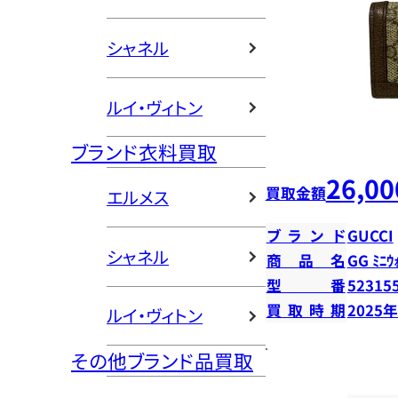
シャネル
ルイ・ヴィトン
ブランド衣料買取
26,00
買取金額
エルメス
ブランド
GUCCI
シャネル
商品名
GG ﾐﾆｳ
型番
52315
買取時期
2025
ルイ・ヴィトン
その他ブランド品買取