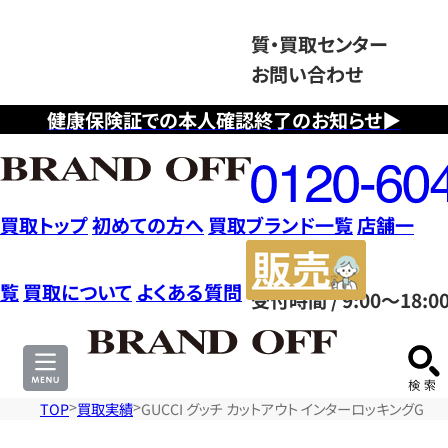
質・買取センター
お問い合わせ
健康保険証での本人確認終了のお知らせ▶
フ
リ
ー
ダ
買取トップ
初めての方へ
買取ブランド一覧
店舗一
イ
販
ヤ
売
覧
買取について
よくある質問
受付時間 / 9:00～18:0
ル
サ
0120604117
イ
ト
TOP
買取実績
GUCCI グッチ カットアウト インターロッキングG ジ