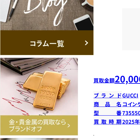
20,00
買取金額
ブランド
GUCCI
商品名
コイン
型番
73555
買取時期
2025