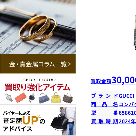
30,00
買取金額
ブランド
GUCCI
商品名
コンパ
型番
65861
買取時期
2024