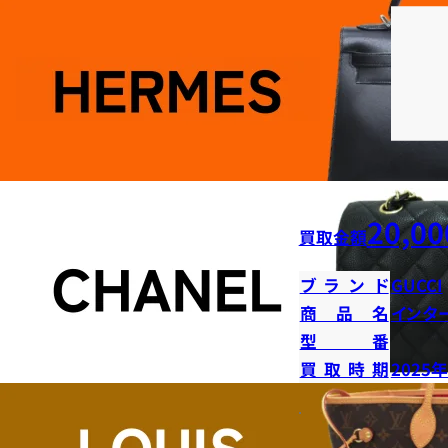
20,00
買取金額
ブランド
GUCCI
商品名
インタ
型番
買取時期
2025