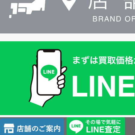
買
取
価
格
は
LINE
簡
単
査
店
定
舗