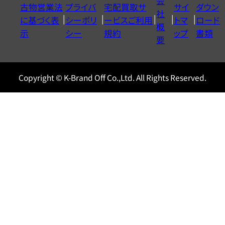
会
古物営業法
プライバ
宅配買取サ
サイ
ダウン
ヤ
社
に基づく表
シーポリ
ービスご利用
トマ
ロード
ル
概
示
シー
規約
ップ
書類
0120604117
要
Copyright © K-Brand Off Co.,Ltd. All Rights Reserved.