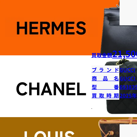
21,50
買取金額
ブランド
GUCCI
商品名
GUCC
型番
69383
買取時期
2025