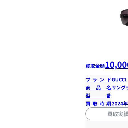
10,00
買取金額
ブランド
GUCCI
商品名
サング
型番
買取時期
2024
買取実