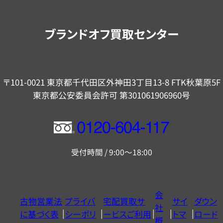
案
内
ブランドオフ買取センター
〒101-0021 東京都千代田区外神田3丁目13-8 FTK秋葉原5F
東京都公安委員会許可 第301061906960号
フ
リ
受付時間 / 9:00～18:00
ー
ダ
イ
会
古物営業法
プライバ
宅配買取サ
サイ
ダウン
ヤ
社
に基づく表
シーポリ
ービスご利用
トマ
ロード
ル
概