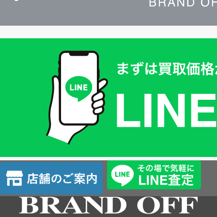
買
取
価
格
は
LINE
簡
単
査
店
定
舗
の
ご