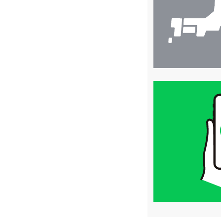
買
取
価
格
は
LINE
簡
単
査