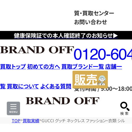
質・買取センター
お問い合わせ
健康保険証での本人確認終了のお知らせ▶
フ
リ
ー
ダ
買取トップ
初めての方へ
買取ブランド一覧
店舗一
イ
販
ヤ
売
覧
買取について
よくある質問
受付時間 / 9:00～18:0
ル
サ
0120604117
イ
ト
TOP
買取実績
GUCCI グッチ ネックレス ファッション・衣類 シル