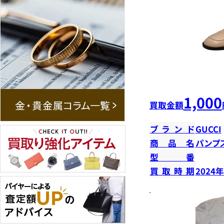
1,000
買取金額
ブランド
GUCCI
商品名
パンプ
型番
買取時期
2024