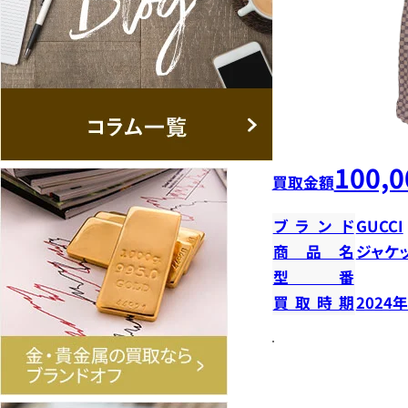
100,0
買取金額
ブランド
GUCCI
商品名
ジャケ
型番
買取時期
2024