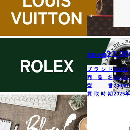
21,00
買取金額
ブランド
GUCCI
商品名
GUCCI
型番
70050
買取時期
2025