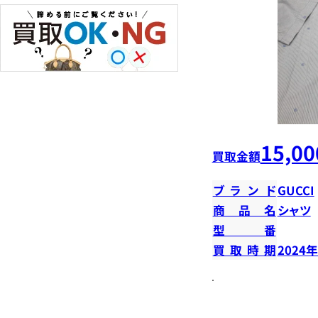
15,00
買取金額
ブランド
GUCCI
商品名
シャツ
型番
買取時期
2024