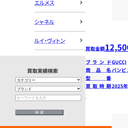
エルメス
シャネル
ルイ・ヴィトン
12,50
買取金額
ブランド
GUCCI
商品名
バンビ
買取実績検索
型番
買取時期
2025