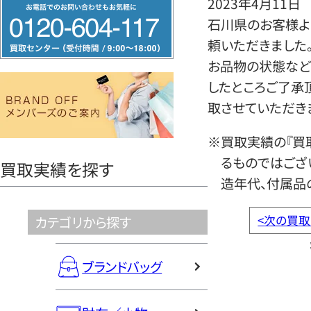
2023年4月11日
フ
石川県のお客様よ
リ
頼いただきました
ー
お品物の状態など
ダ
したところご了承
イ
取させていただき
ヤ
ル
※買取実績の『買
0120604117
るものではござ
買取実績を探す
造年代、付属品
<
次の買取
カテゴリから探す
ブランドバッグ