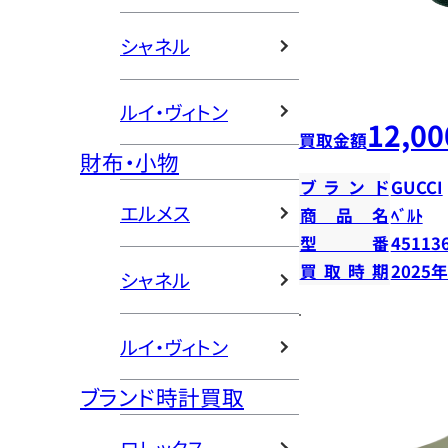
シャネル
ルイ・ヴィトン
12,00
買取金額
財布・小物
ブランド
GUCCI
エルメス
商品名
ﾍﾞﾙﾄ
型番
45113
買取時期
2025
シャネル
ルイ・ヴィトン
ブランド時計買取