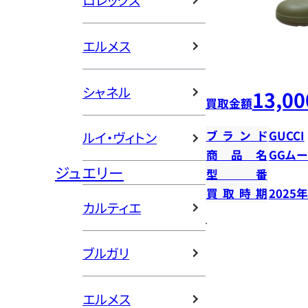
ロレックス
エルメス
シャネル
13,00
買取金額
ブランド
GUCCI
ルイ・ヴィトン
商品名
GGム
ジュエリー
型番
買取時期
2025
カルティエ
ブルガリ
エルメス