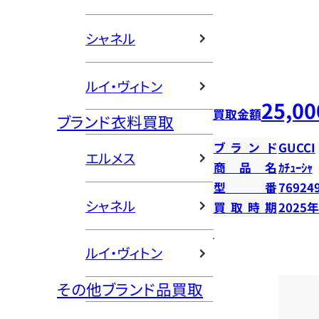
シャネル
ルイ・ヴィトン
25,00
買取金額
ブランド衣料買取
ブランド
GUCCI
エルメス
商品名
ｶﾁｭｰｼｬ
型番
76924
シャネル
買取時期
2025
ルイ・ヴィトン
その他ブランド品買取