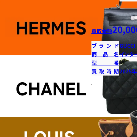
20,00
買取金額
ブランド
GUCCI
商品名
インタ
型番
買取時期
2025