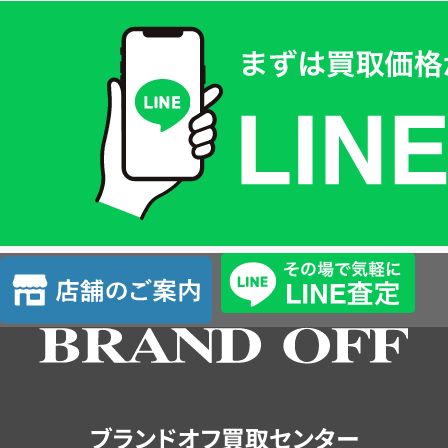
買
取
価
格
は
LINE
簡
単
査
店
定
舗
の
ご
案
内
ブランドオフ買取センター