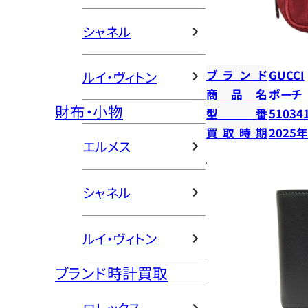
シャネル
ブランド
GUCCI
ルイ・ヴィトン
商品名
ポーチ
財布・小物
型番
51034
買取時期
2025
エルメス
シャネル
ルイ・ヴィトン
ブランド時計買取