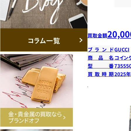
20,00
買取金額
ブランド
GUCCI
商品名
コイン
型番
73555
買取時期
2025