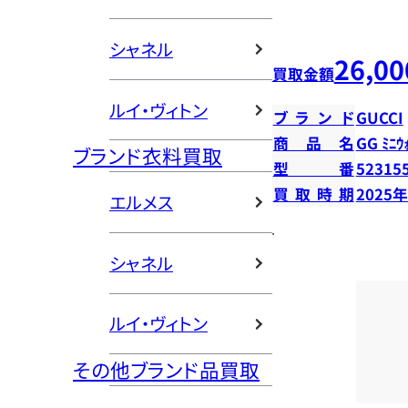
シャネル
26,00
買取金額
ルイ・ヴィトン
ブランド
GUCCI
商品名
GG ﾐﾆｳ
ブランド衣料買取
型番
52315
買取時期
2025
エルメス
シャネル
ルイ・ヴィトン
その他ブランド品買取