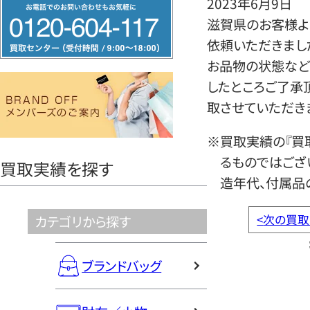
2023年6月9日
フ
滋賀県のお客様よ
リ
依頼いただきまし
ー
お品物の状態など
ダ
したところご了承
イ
取させていただき
ヤ
ル
※買取実績の『買
0120604117
るものではござ
買取実績を探す
造年代、付属品
<
次の買取
カテゴリから探す
ブランドバッグ