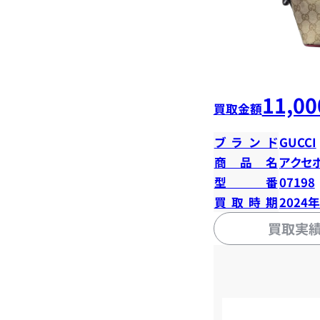
11,00
買取金額
ブランド
GUCCI
商品名
アクセ
型番
07198
買取時期
2024
買取実