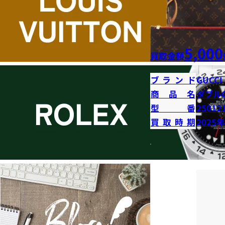
5,000
買取金額
ブランド
GUCCI
商品名
ダブル
型番
25012
買取時期
2025