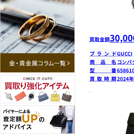
30,00
買取金額
ブランド
GUCCI
商品名
コンパ
型番
65861
買取時期
2024