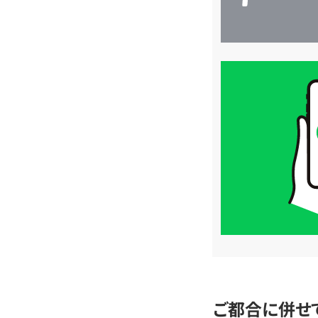
買
取
価
格
は
LINE
簡
単
査
定
ご都合に併せ