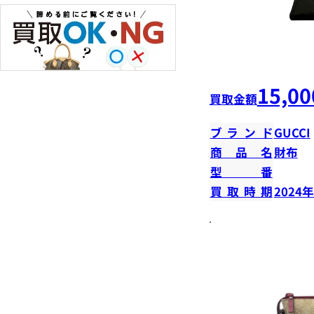
15,00
買取金額
ブランド
GUCCI
商品名
財布
型番
買取時期
2024