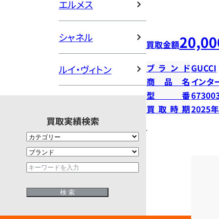
エルメス
シャネル
20,00
買取金額
ブランド
GUCCI
ルイ・ヴィトン
商品名
インタ
型番
67300
買取時期
2025
買取実績検索