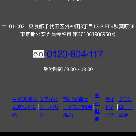
〒101-0021 東京都千代田区外神田3丁目13-8 FTK秋葉原5F
東京都公安委員会許可 第301061906960号
フ
リ
受付時間 / 9:00～18:00
ー
ダ
イ
会
古物営業法
プライバ
宅配買取サ
サイ
ダウン
ヤ
社
に基づく表
シーポリ
ービスご利用
トマ
ロード
ル
概
示
シー
規約
ップ
書類
0120604117
要