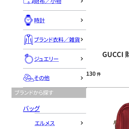
財布／小物
時計
ブランド衣料／雑貨
GUCCI
ジュエリー
130
件
その他
ブランドから探す
バッグ
エルメス