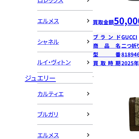
ロレックス
50,00
エルメス
買取金額
ブランド
GUCCI
シャネル
商品名
二つ折
型番
81894
ルイ・ヴィトン
買取時期
2025
ジュエリー
カルティエ
ブルガリ
エルメス